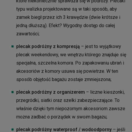
które niekoniecznie sprawdza się w podróży. Plecaki
typu walizka projektowane są w taki sposób, aby
zamek biegł przez ich 3 krawędzie (dwie krótsze i
jedną dłuższą). Efekt? Wygodny dostęp do całej
zawartości;
plecak podróżny z kompresją
– jest to wyjątkowy
plecak weekendowy, we wnętrzu którego znajduje się
specjalna, szczelna komora. Po zapakowaniu ubrań i
akcesoriów z komory usuwa się powietrze. W ten
sposób objętość bagażu zostaje zmniejszona;
plecak podróżny z organizerem
– liczne kieszonki,
przegródki, siatki oraz szelki zabezpieczające. To
właśnie dzięki tym niepozornym akcesoriom zawsze
można zadbać o porządek w swoim bagażu;
plecak podróżny waterproof / wodoodporny
– jeśli