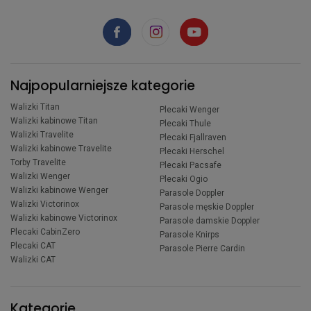
Najpopularniejsze kategorie
Walizki Titan
Plecaki Wenger
Walizki kabinowe Titan
Plecaki Thule
Walizki Travelite
Plecaki Fjallraven
Walizki kabinowe Travelite
Plecaki Herschel
Torby Travelite
Plecaki Pacsafe
Walizki Wenger
Plecaki Ogio
Walizki kabinowe Wenger
Parasole Doppler
Walizki Victorinox
Parasole męskie Doppler
Walizki kabinowe Victorinox
Parasole damskie Doppler
Plecaki CabinZero
Parasole Knirps
Plecaki CAT
Parasole Pierre Cardin
Walizki CAT
Kategorie