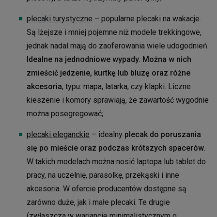
plecaki turystyczne
– popularne plecaki na wakacje.
Są lżejsze i mniej pojemne niż modele trekkingowe,
jednak nadal mają do zaoferowania wiele udogodnień.
Idealne na jednodniowe wypady. Można w nich
zmieścić jedzenie, kurtkę lub bluzę oraz różne
akcesoria
, typu: mapa, latarka, czy klapki. Liczne
kieszenie i komory sprawiają, że zawartość wygodnie
można posegregować;
plecaki eleganckie
– idealny
plecak do poruszania
się po mieście oraz podczas krótszych spacerów
.
W takich modelach można nosić laptopa lub tablet do
pracy, na uczelnię, parasolkę, przekąski i inne
akcesoria. W ofercie producentów dostępne są
zarówno duże, jak i małe plecaki. Te drugie
(zwłaszcza w wariancie minimalistycznym o