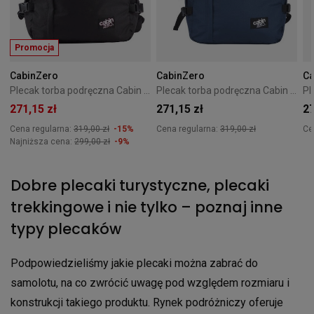
Promocja
CabinZero
CabinZero
Ca
Plecak torba podręczna Cabin Zero Classic 44L czarna
Plecak torba podręczna Cabin Zero Classic 44L Navy
271,15 zł
271,15 zł
27
Cena regularna:
319,00 zł
-15%
Cena regularna:
319,00 zł
Ce
Najniższa cena:
299,00 zł
-9%
Dobre plecaki turystyczne, plecaki
trekkingowe i nie tylko – poznaj inne
typy plecaków
Podpowiedzieliśmy jakie plecaki można zabrać do
samolotu, na co zwrócić uwagę pod względem rozmiaru i
konstrukcji takiego produktu. Rynek podróżniczy oferuje