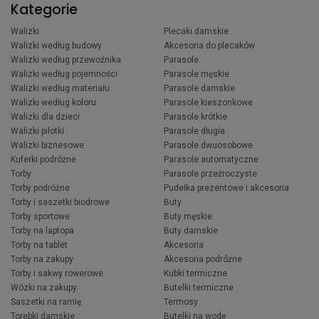
Kategorie
Walizki
Plecaki damskie
Walizki według budowy
Akcesoria do plecaków
Walizki według przewoźnika
Parasole
Walizki według pojemności
Parasole męskie
Walizki według materiału
Parasole damskie
Walizki według koloru
Parasole kieszonkowe
Walizki dla dzieci
Parasole krótkie
Walizki pilotki
Parasole długie
Walizki biznesowe
Parasole dwuosobowe
Kuferki podróżne
Parasole automatyczne
Torby
Parasole przeźroczyste
Torby podróżne
Pudełka prezentowe i akcesoria
Torby i saszetki biodrowe
Buty
Torby sportowe
Buty męskie
Torby na laptopa
Buty damskie
Torby na tablet
Akcesoria
Torby na zakupy
Akcesoria podróżne
Torby i sakwy rowerowe
Kubki termiczne
Wózki na zakupy
Butelki termiczne
Saszetki na ramię
Termosy
Torebki damskie
Butelki na wodę