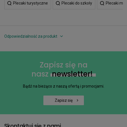
Plecaki turystyczne
Plecaki do szkoły
Plecaki mł
Odpowiedzialność za produkt
Zapisz się na
nasz
newsletter!
Bądź na bieżąco z naszą ofertą i promocjami.
Zapisz się
Skontaktuj się z nami