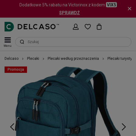
Dodatkowe 5% rabatu na Victorinox z kodem
VIX5
SPRAWDŹ
Menu
Delcaso
Plecaki
Plecaki według przeznaczenia
Plecaki turystyc
Promocja