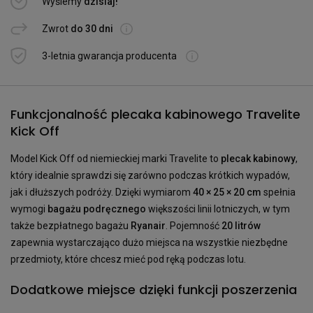
Wyślemy
dzisiaj!
Zwrot
do 30 dni
3-letnia gwarancja producenta
Funkcjonalność plecaka kabinowego Travelite
Kick Off
Model Kick Off od niemieckiej marki Travelite to
plecak kabinowy
,
który idealnie sprawdzi się zarówno podczas krótkich wypadów,
jak i dłuższych podróży. Dzięki wymiarom
40 × 25 × 20 cm
spełnia
wymogi
bagażu podręcznego
większości linii lotniczych, w tym
także bezpłatnego bagażu
Ryanair
. Pojemność
20 litrów
zapewnia wystarczająco dużo miejsca na wszystkie niezbędne
przedmioty, które chcesz mieć pod ręką podczas lotu.
Dodatkowe miejsce dzięki funkcji poszerzenia