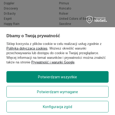
Doppler
Primus
Discovery
Roncato
Dr.Bacty
Rolser
Esprit
United Colors of Benetton
Happy Rain
Saxoline
Fjallraven
Wacaco
Hedgren
Wenger
Dbamy o Twoją prywatność
Herschel
Victorinox
Sklep korzysta z plików cookie w celu realizacji usług zgodnie z
Jeep
Volkswagen
Polityką dotyczącą cookies
. Możesz określić warunki
Knirps
XD Design
przechowywania lub dostępu do cookie w Twojej przeglądarce.
LEGO
Zojirushi
Więcej informacji na temat warunków i prywatności można znaleźć
Muitomas
FLYNKA
także na stronie
Prywatność i warunki Google
.
National Geographic
VANS
Potwierdzam wszystkie
Potwierdzam wymagane
Konfiguracja zgód
Dodaj do koszyka