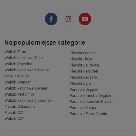
Najpopularniejsze kategorie
Walizki Titan
Plecaki Wenger
Walizki kabinowe Titan
Plecaki Thule
Walizki Travelite
Plecaki Fjallraven
Walizki kabinowe Travelite
Plecaki Herschel
Torby Travelite
Plecaki Pacsafe
Walizki Wenger
Plecaki Ogio
Walizki kabinowe Wenger
Parasole Doppler
Walizki Victorinox
Parasole męskie Doppler
Walizki kabinowe Victorinox
Parasole damskie Doppler
Plecaki CabinZero
Parasole Knirps
Plecaki CAT
Parasole Pierre Cardin
Walizki CAT