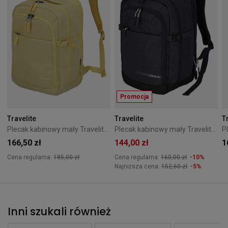
Promocja
Travelite
Travelite
T
Plecak kabinowy mały Travelite Kick Off żółty
Plecak kabinowy mały Travelite Kick Off antracytowy
166,50 zł
144,00 zł
1
Cena regularna:
185,00 zł
Cena regularna:
160,00 zł
-10%
Najniższa cena:
152,60 zł
-5%
Inni szukali również