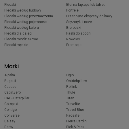
Plecaki
Etui na laptopa lub tablet
Plecaki według budowy
Portfele
Plecaki według przeznaczenia
Przenośne ekspresy do kawy
Plecaki według pojemności
Scyzoryki i noże
Plecaki według koloru
Breloczki
Plecaki dla dzieci
Paski do spodni
Plecaki młodzieżowe
Nowości
Plecaki męskie
Promocje
Marki
Alpaka
Ogio
Bugatti
Ostrichpillow
Cabeau
Rollink
CabinZero
Thule
CAT - Caterpillar
Titan
Cotopaxi
Travelite
Contigo
Travel Blue
Converse
Pacsafe
Delsey
Pierre Cardin
Derby
Pick & Pack