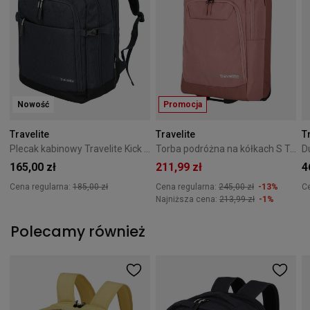
Nowość
Promocja
Travelite
Travelite
T
Plecak kabinowy Travelite Kick Off szary 006923-04
Torba podróżna na kółkach S Travelite Kick Off różana
165,00 zł
211,99 zł
4
Cena regularna:
185,00 zł
Cena regularna:
245,00 zł
-13%
C
Najniższa cena:
213,99 zł
-1%
Polecamy również