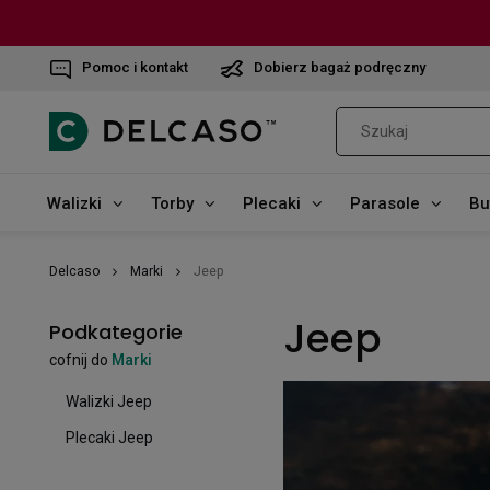
Pomoc i kontakt
Dobierz bagaż podręczny
Walizki
Torby
Plecaki
Parasole
Bu
Delcaso
Marki
Jeep
Jeep
Podkategorie
cofnij do
Marki
Walizki Jeep
Plecaki Jeep