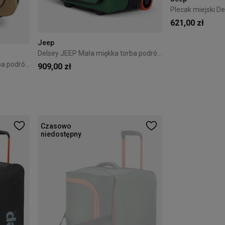
621,00 zł
Jeep
Delsey JEEP Mała miękka torba podróżna na kółkach zielona
Delsey JEEP Mała miękka torba podróżna na kółkach beżowa
909,00 zł
Czasowo
niedostępny