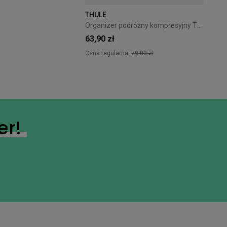
THULE
+18
Organizer podróżny kompresyjny Thule PackingCube S Pond Gray
63,90 zł
Cena regularna:
79,00 zł
er!