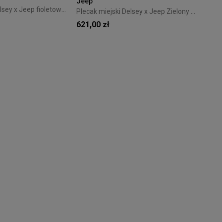
Jeep
Plecak miejski Delsey x Jeep fioletowy J02744610-02
Plecak miejski Delsey x Jeep Zielony J02744610-03
621,00 zł