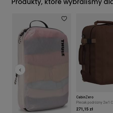
Produkty, które wybraliśmy dl
Średni organizer podróżny Thule Packing Cube M - gentle beige
CabinZero
271,15 zł