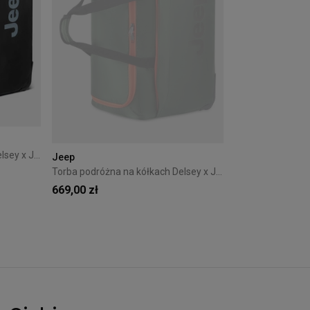
Torba podróżna na kółkach Delsey x Jeep 122L Czarna
Jeep
Torba podróżna na kółkach Delsey x Jeep 83L Zielona
669,00 zł