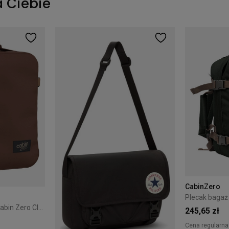
a Ciebie
CabinZero
Plecak podróżny 2w1 Cabin Zero Classic Tech 28L Redwood
245,65 zł
Cena regularna