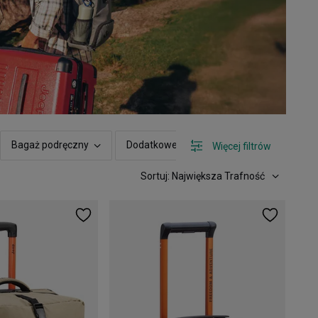
Bagaż podręczny
Dodatkowe cechy
Możliwość posz
Więcej filtrów
Sortuj: Największa Trafność