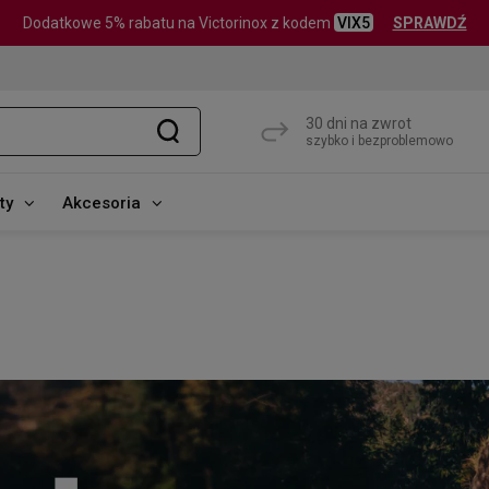
Dodatkowe 5% rabatu na Victorinox z kodem
VIX5
SPRAWDŹ
30 dni na zwrot
szybko i bezproblemowo
ty
Akcesoria