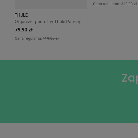
Cena regularna:
319,00 zł
THULE
Organizer podróżny Thule PackingCube kompresyjny M biały
79,90 zł
Cena regularna:
119,00 zł
Za