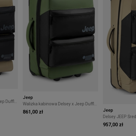
Jeep
Walizka kabinowa Delsey x Jeep Duffle 55 cm Warm Sand
Walizka kabinowa Delsey x Jeep Duffle 55 cm Elm Green
Jeep
861,00 zł
957,00 zł