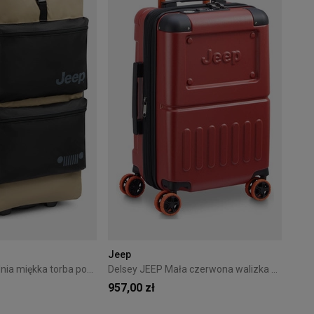
Jeep
Delsey JEEP Średnia miękka torba podróżna na kółkach beżowa
Delsey JEEP Mała czerwona walizka kabinowa 55 cm
957,00 zł