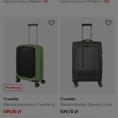
Najniższa cena:
598,99 zł
-6%
Najniższa cena:
1 777,00 zł
-10%
Promocja
Travelite
Travelite
Walizka biznesowa Travelite Mooby 55 cm zielona
Walizka średnia Travelite CrossLite 5.0 4K 66 cm Green
589,00 zł
539,10 zł