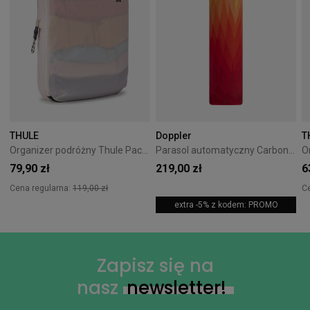
THULE
Doppler
T
Organizer podróżny Thule PackingCube kompresyjny M biały
Parasol automatyczny Carbonsteel Magic Doppler Magic Pomarańczowy
79,90 zł
219,00 zł
6
Cena regularna:
119,00 zł
C
extra -5% z kodem: PROMO
Zapisz się na
nasz
newsletter!