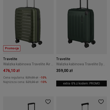
Promocja
Travelite
Travelite
Walizka kabinowa Travelite Air Base 55 cm Olive
Walizka kabinowa Travelite Dynamiic 55 cm Zielona
476,10 zł
359,00 zł
Cena regularna:
529,00 zł
-10%
Najniższa cena:
529,00 zł
-10%
extra -5% z kodem: PROMO