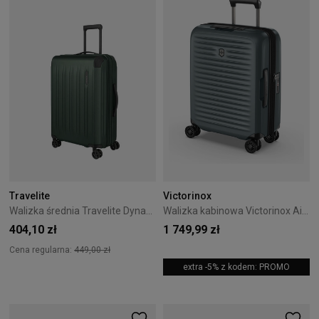
Travelite
Victorinox
Walizka średnia Travelite Dynamiic 66 cm Green
Walizka kabinowa Victorinox Airox Advanced Global 55 cm Storm
404,10 zł
1 749,99 zł
Cena regularna:
449,00 zł
extra -5% z kodem: PROMO