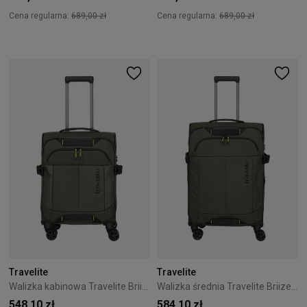
Cena regularna:
689,00 zł
Cena regularna:
689,00 zł
Travelite
Travelite
Walizka kabinowa Travelite Briize 55 cm Khaki
Walizka średnia Travelite Briize 67 cm Khaki
548,10 zł
584,10 zł