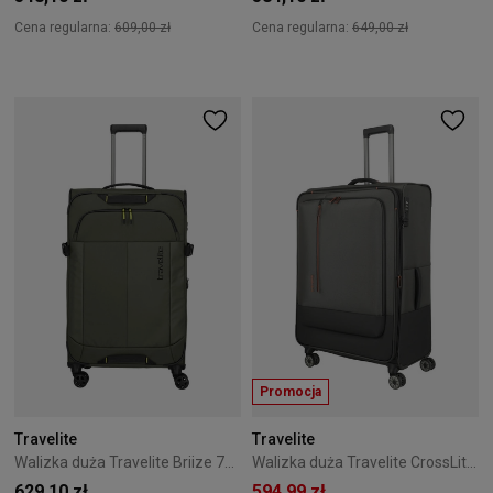
Cena regularna:
609,00 zł
Cena regularna:
649,00 zł
Promocja
Travelite
Travelite
Walizka duża Travelite Briize 78 cm Khaki
Walizka duża Travelite CrossLite 5.0 4K 81 cm Zielony
629,10 zł
594,99 zł