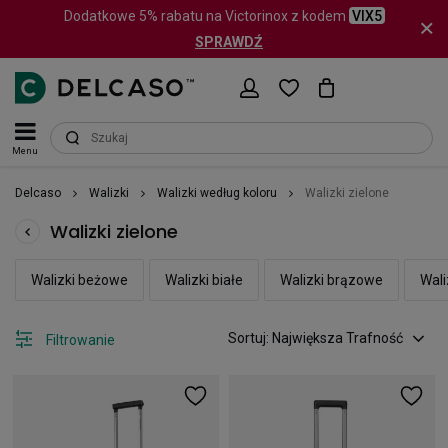
Dodatkowe 5% rabatu na Victorinox z kodem
VIX5
SPRAWDŹ
Menu
Delcaso
Walizki
Walizki według koloru
Walizki zielone
Walizki zielone
Walizki beżowe
Walizki białe
Walizki brązowe
Wali
Sortuj: Największa Trafność
Filtrowanie