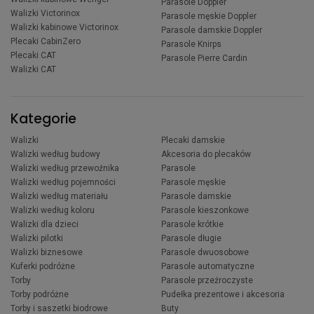
Parasole Doppler
Walizki Victorinox
Parasole męskie Doppler
Walizki kabinowe Victorinox
Parasole damskie Doppler
Plecaki CabinZero
Parasole Knirps
Plecaki CAT
Parasole Pierre Cardin
Walizki CAT
Kategorie
Walizki
Plecaki damskie
Walizki według budowy
Akcesoria do plecaków
Walizki według przewoźnika
Parasole
Walizki według pojemności
Parasole męskie
Walizki według materiału
Parasole damskie
Walizki według koloru
Parasole kieszonkowe
Walizki dla dzieci
Parasole krótkie
Walizki pilotki
Parasole długie
Walizki biznesowe
Parasole dwuosobowe
Kuferki podróżne
Parasole automatyczne
Torby
Parasole przeźroczyste
Torby podróżne
Pudełka prezentowe i akcesoria
Torby i saszetki biodrowe
Buty