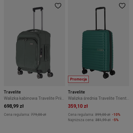
Promocja
Travelite
Travelite
Walizka kabinowa Travelite Priima 55 cm zielona
Walizka średnia Travelite Trient 66 cm - Zielona
698,99 zł
359,10 zł
Cena regularna:
779,00 zł
Cena regularna:
399,00 zł
-10%
Najniższa cena:
381,99 zł
-5%