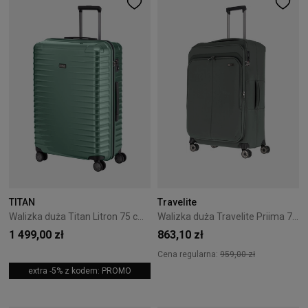
TITAN
Travelite
Walizka duża Titan Litron 75 cm zielona
Walizka duża Travelite Priima 79 cm zielona
1 499,00 zł
863,10 zł
Cena regularna:
959,00 zł
extra -5% z kodem: PROMO