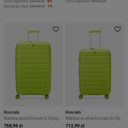
Cena regularna:
639,00 zł
-8%
Cena regularna:
599,00 zł
Najniższa cena:
639,00 zł
-7%
Roncato
Roncato
Walizka duża Roncato B-Flying 76 cm - zielona
Walizka średnia Roncato B-Flying 68 cm - limonkowa
758,99 zł
713,99 zł