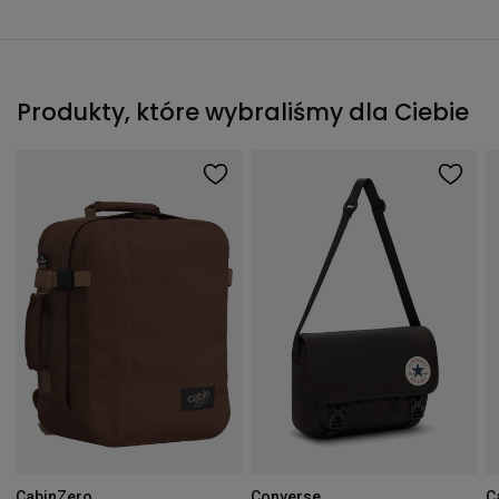
Produkty, które wybraliśmy dla Ciebie
CabinZero
Converse
C