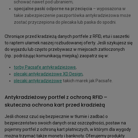
schować nawet pod ubraniem;
specjalne paski odporne na przecięcia
– wyposażona w
takie zabezpieczenie paszportówka antykradzieżowa może
zostać przyczepiona do plecaka lub paska do spodni.
Chroniące przed kradzieżą danych portfele z RFID, etui i saszetki
to raptem ułamek naszej rozbudowanej oferty. Jeśli szykujesz się
do wyjazdu lub często przebywasz w miejscach zatłoczonych
(np.: podróżując komunikacją miejską) zaopatrz się w:
torby Pacsafe antykradzieżowe
,
plecaki antykradzieżowe XD Design
,
plecaki antykradzieżowe
takich marek jak Pacsafe.
Antykradzieżowy portfel z ochroną RFID –
skuteczna ochrona kart przed kradzieżą
Jeśli chcesz czuć się bezpiecznie w tłumie i zadbać o
bezpieczeństwo swoich danych oraz oszczędności, postaw na
pojemny portfel z ochroną kart płatniczych, w którym dla wygody
można trzymać także monety i banknoty. Oferujemy produkty