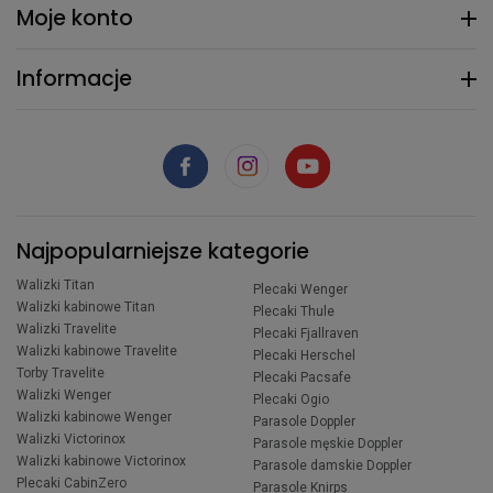
Moje konto
Informacje
Najpopularniejsze kategorie
Walizki Titan
Plecaki Wenger
Walizki kabinowe Titan
Plecaki Thule
Walizki Travelite
Plecaki Fjallraven
Walizki kabinowe Travelite
Plecaki Herschel
Torby Travelite
Plecaki Pacsafe
Walizki Wenger
Plecaki Ogio
Walizki kabinowe Wenger
Parasole Doppler
Walizki Victorinox
Parasole męskie Doppler
Walizki kabinowe Victorinox
Parasole damskie Doppler
Plecaki CabinZero
Parasole Knirps