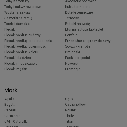
Torby na zakupy
Akcesoria podróżne
Torby i sakwy rowerowe
Kubki termiczne
Wózki na zakupy
Butelki termiczne
Saszetki na ramię
Termosy
Torebki damskie
Butelki na wodę
Plecaki
Etui na laptopa lub tablet
Plecaki według budowy
Portfele
Plecaki według przeznaczenia
Przenośne ekspresy do kawy
Plecaki według pojemności
Scyzoryki i noże
Plecaki według koloru
Breloczki
Plecaki dla dzieci
Paski do spodni
Plecaki młodzieżowe
Nowości
Plecaki męskie
Promocje
Marki
Alpaka
Ogio
Bugatti
Ostrichpillow
Cabeau
Rollink
CabinZero
Thule
CAT - Caterpillar
Titan