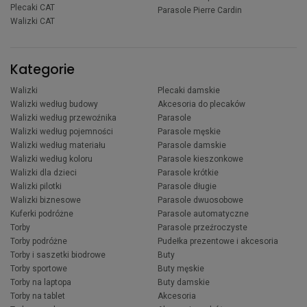
Plecaki CAT
Parasole Pierre Cardin
Walizki CAT
Kategorie
Walizki
Plecaki damskie
Walizki według budowy
Akcesoria do plecaków
Walizki według przewoźnika
Parasole
Walizki według pojemności
Parasole męskie
Walizki według materiału
Parasole damskie
Walizki według koloru
Parasole kieszonkowe
Walizki dla dzieci
Parasole krótkie
Walizki pilotki
Parasole długie
Walizki biznesowe
Parasole dwuosobowe
Kuferki podróżne
Parasole automatyczne
Torby
Parasole przeźroczyste
Torby podróżne
Pudełka prezentowe i akcesoria
Torby i saszetki biodrowe
Buty
Torby sportowe
Buty męskie
Torby na laptopa
Buty damskie
Torby na tablet
Akcesoria