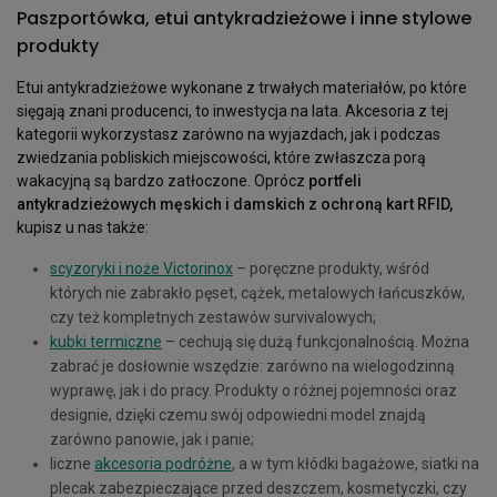
Paszportówka, etui antykradzieżowe i inne stylowe
produkty
Etui antykradzieżowe wykonane z trwałych materiałów, po które
sięgają znani producenci, to inwestycja na lata. Akcesoria z tej
kategorii wykorzystasz zarówno na wyjazdach, jak i podczas
zwiedzania pobliskich miejscowości, które zwłaszcza porą
wakacyjną są bardzo zatłoczone. Oprócz
portfeli
antykradzieżowych męskich i damskich z ochroną kart RFID,
kupisz u nas także:
scyzoryki i noże Victorinox
– poręczne produkty, wśród
których nie zabrakło pęset, cążek, metalowych łańcuszków,
czy też kompletnych zestawów survivalowych;
kubki termiczne
– cechują się dużą funkcjonalnością. Można
zabrać je dosłownie wszędzie: zarówno na wielogodzinną
wyprawę, jak i do pracy. Produkty o różnej pojemności oraz
designie, dzięki czemu swój odpowiedni model znajdą
zarówno panowie, jak i panie;
liczne
akcesoria podróżne
, a w tym kłódki bagażowe, siatki na
plecak zabezpieczające przed deszczem, kosmetyczki, czy