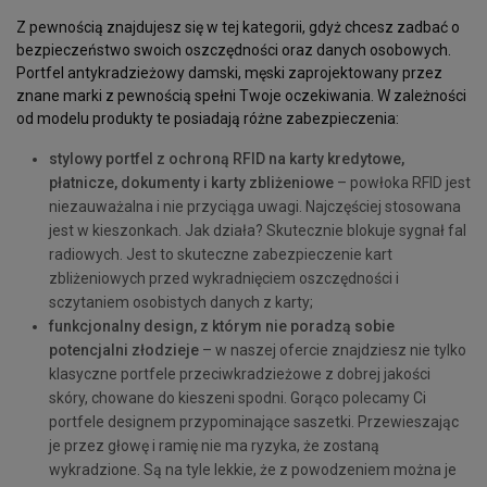
Z pewnością znajdujesz się w tej kategorii, gdyż chcesz zadbać o
bezpieczeństwo swoich oszczędności oraz danych osobowych.
Portfel antykradzieżowy damski, męski zaprojektowany przez
znane marki z pewnością spełni Twoje oczekiwania. W zależności
od modelu produkty te posiadają różne zabezpieczenia:
stylowy portfel z ochroną RFID na karty kredytowe,
płatnicze, dokumenty i karty zbliżeniowe
– powłoka RFID jest
niezauważalna i nie przyciąga uwagi. Najczęściej stosowana
jest w kieszonkach. Jak działa? Skutecznie blokuje sygnał fal
radiowych. Jest to skuteczne zabezpieczenie kart
zbliżeniowych przed wykradnięciem oszczędności i
sczytaniem osobistych danych z karty;
funkcjonalny design, z którym nie poradzą sobie
potencjalni złodzieje
– w naszej ofercie znajdziesz nie tylko
klasyczne portfele przeciwkradzieżowe z dobrej jakości
skóry, chowane do kieszeni spodni. Gorąco polecamy Ci
portfele designem przypominające saszetki. Przewieszając
je przez głowę i ramię nie ma ryzyka, że zostaną
wykradzione. Są na tyle lekkie, że z powodzeniem można je