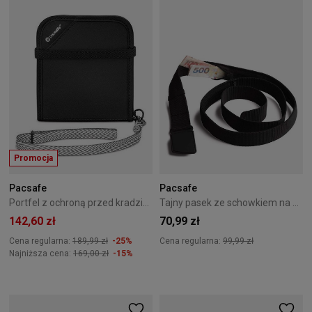
Promocja
Pacsafe
Pacsafe
Portfel z ochroną przed kradzieżą Pacsafe RFIDsafe V100 Black
Tajny pasek ze schowkiem na pieniądze Pacsafe Cashsafe Black
142,60 zł
70,99 zł
Cena regularna:
189,99 zł
-25%
Cena regularna:
99,99 zł
Najniższa cena:
169,00 zł
-15%