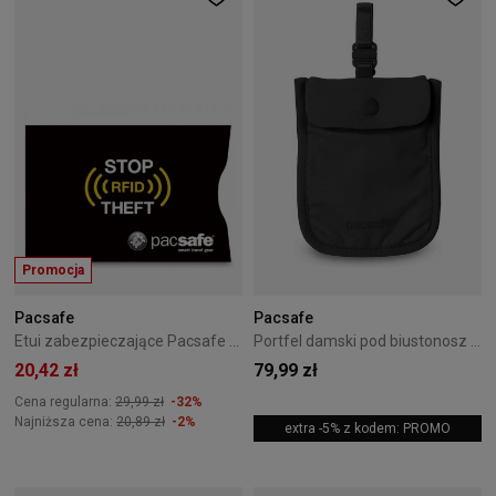
Promocja
Pacsafe
Pacsafe
Etui zabezpieczające Pacsafe RFIDsleeve 25 2szt Black
Portfel damski pod biustonosz Pacsafe Coversafe S25 Black
20,42 zł
79,99 zł
Cena regularna:
29,99 zł
-32%
Najniższa cena:
20,89 zł
-2%
extra -5% z kodem: PROMO