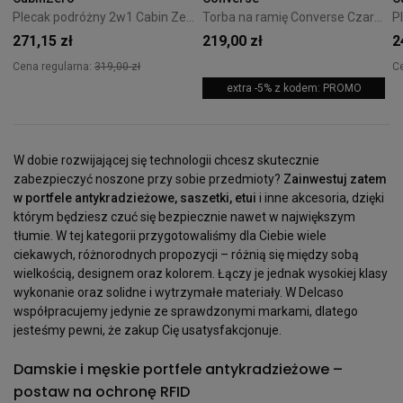
Plecak podróżny 2w1 Cabin Zero Classic Tech 28L Redwood
Torba na ramię Converse Czarna 10026011-A01
271,15 zł
219,00 zł
2
Cena regularna:
319,00 zł
C
extra -5% z kodem: PROMO
W dobie rozwijającej się technologii chcesz skutecznie
zabezpieczyć noszone przy sobie przedmioty?
Zainwestuj zatem
w portfele antykradzieżowe, saszetki, etui
i inne akcesoria, dzięki
którym będziesz czuć się bezpiecznie nawet w największym
tłumie. W tej kategorii przygotowaliśmy dla Ciebie wiele
ciekawych, różnorodnych propozycji – różnią się między sobą
wielkością, designem oraz kolorem. Łączy je jednak wysokiej klasy
wykonanie oraz solidne i wytrzymałe materiały. W Delcaso
współpracujemy jedynie ze sprawdzonymi markami, dlatego
jesteśmy pewni, że zakup Cię usatysfakcjonuje.
Damskie i męskie portfele antykradzieżowe –
postaw na ochronę RFID