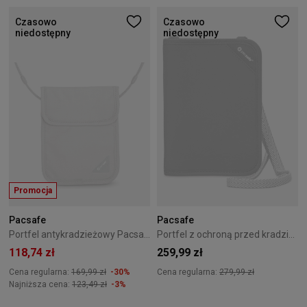
Czasowo
Czasowo
niedostępny
niedostępny
Promocja
Pacsafe
Pacsafe
Portfel antykradzieżowy Pacsafe Coversafe X75 Szary
Portfel z ochroną przed kradzieżą Pacsafe RFIDsafe V150 Black
118,74 zł
259,99 zł
Cena regularna:
169,99 zł
-30%
Cena regularna:
279,99 zł
Najniższa cena:
123,49 zł
-3%