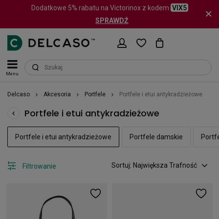
Dodatkowe 5% rabatu na Victorinox z kodem
VIX5
SPRAWDŹ
Menu
Delcaso
Akcesoria
Portfele
Portfele i etui antykradzieżowe
Portfele i etui antykradzieżowe
Portfele i etui antykradzieżowe
Portfele damskie
Portf
Sortuj: Największa Trafność
Filtrowanie