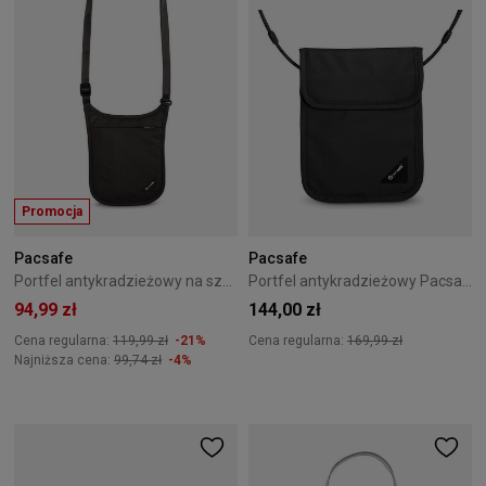
Promocja
Pacsafe
Pacsafe
Portfel antykradzieżowy na szyję Coversafe V75 Czarny
Portfel antykradzieżowy Pacsafe Coversafe X75 Czarny
94,99 zł
144,00 zł
Cena regularna:
119,99 zł
-21%
Cena regularna:
169,99 zł
Najniższa cena:
99,74 zł
-4%