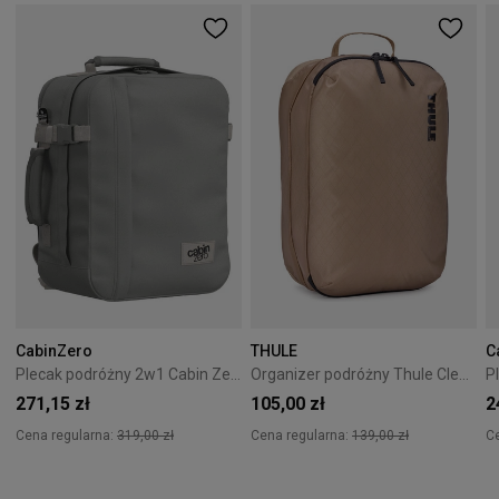
CabinZero
THULE
C
Plecak podróżny 2w1 Cabin Zero Classic Tech 28L Silver Storm
Organizer podróżny Thule Clean/Dirty Cube Gentle beige
271,15 zł
105,00 zł
2
Cena regularna:
319,00 zł
Cena regularna:
139,00 zł
C