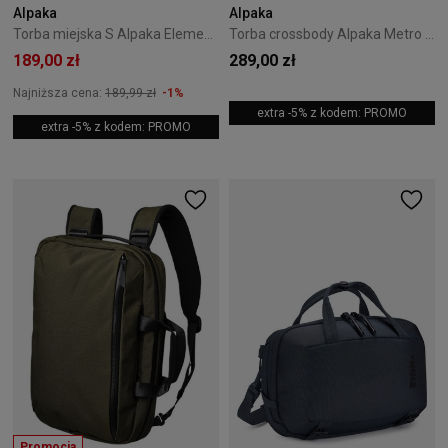
Alpaka
Alpaka
Torba miejska S Alpaka Elements - Black / Grey
Torba crossbody Alpaka Metro Sling V2 Axoflux - Black
189,00 zł
289,00 zł
Najniższa cena:
189,99 zł
-1%
extra -5% z kodem: PROMO
extra -5% z kodem: PROMO
Promocja