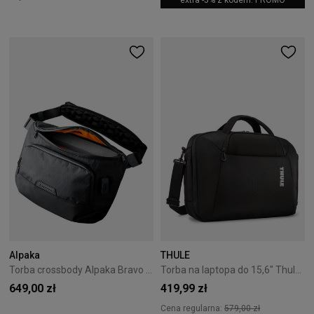
extra -5% z kodem: PROMO
Alpaka
THULE
Torba crossbody Alpaka Bravo Sling Max V2 - Black
Torba na laptopa do 15,6" Thule Accent 17L Black
649,00 zł
419,99 zł
Cena regularna:
579,00 zł