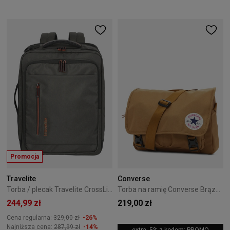
Promocja
Travelite
Converse
Torba / plecak Travelite CrossLite 5.0 Oliwkowy
Torba na ramię Converse Brązowa 10026011-A06
244,99 zł
219,00 zł
Cena regularna:
329,00 zł
-26%
Najniższa cena:
287,99 zł
-14%