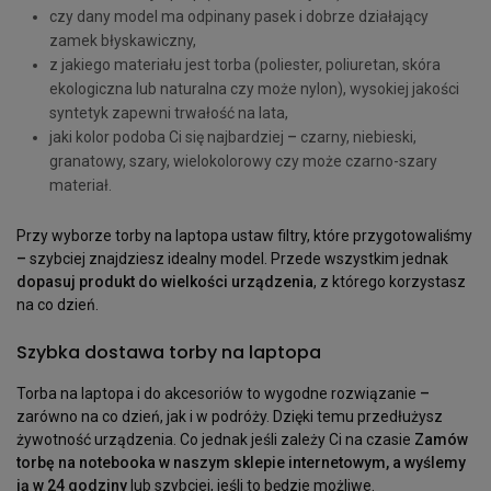
czy dany model ma odpinany pasek i dobrze działający
zamek błyskawiczny,
z jakiego materiału jest torba (poliester, poliuretan, skóra
ekologiczna lub naturalna czy może nylon), wysokiej jakości
syntetyk zapewni trwałość na lata,
jaki kolor podoba Ci się najbardziej
–
czarny, niebieski,
granatowy, szary, wielokolorowy czy może czarno-szary
materiał.
Przy wyborze torby na laptopa ustaw filtry, które przygotowaliśmy
–
szybciej znajdziesz idealny model. Przede wszystkim jednak
dopasuj produkt do wielkości urządzenia
, z którego korzystasz
na co dzień.
Szybka dostawa torby na laptopa
Torba na laptopa i do akcesoriów to wygodne rozwiązanie
–
zarówno na co dzień, jak i w podróży. Dzięki temu przedłużysz
żywotność urządzenia. Co jednak jeśli zależy Ci na czasie
Zamów
torbę na notebooka w naszym sklepie internetowym, a wyślemy
ją w 24 godziny
lub szybciej, jeśli to będzie możliwe.