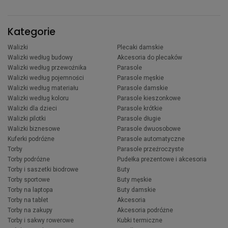
Kategorie
Walizki
Plecaki damskie
Walizki według budowy
Akcesoria do plecaków
Walizki według przewoźnika
Parasole
Walizki według pojemności
Parasole męskie
Walizki według materiału
Parasole damskie
Walizki według koloru
Parasole kieszonkowe
Walizki dla dzieci
Parasole krótkie
Walizki pilotki
Parasole długie
Walizki biznesowe
Parasole dwuosobowe
Kuferki podróżne
Parasole automatyczne
Torby
Parasole przeźroczyste
Torby podróżne
Pudełka prezentowe i akcesoria
Torby i saszetki biodrowe
Buty
Torby sportowe
Buty męskie
Torby na laptopa
Buty damskie
Torby na tablet
Akcesoria
Torby na zakupy
Akcesoria podróżne
Torby i sakwy rowerowe
Kubki termiczne