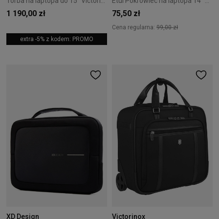
Torba na laptopa do 15'' Victorinox Werks Pro Cordura Black
Etui Pokrowiec na laptopa 14'' XD Design Sleeve - Black
1 190,00 zł
75,50 zł
Cena regularna:
99,00 zł
extra -5% z kodem: PROMO
XD Design
Victorinox