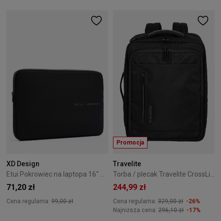
Promocja
XD Design
Travelite
Etui Pokrowiec na laptopa 16'' XD Design Sleeve - Black
Torba / plecak Travelite CrossLite 5.0 Czarny
71,20 zł
244,99 zł
Cena regularna:
99,00 zł
Cena regularna:
329,00 zł
-26%
Najniższa cena:
296,10 zł
-17%