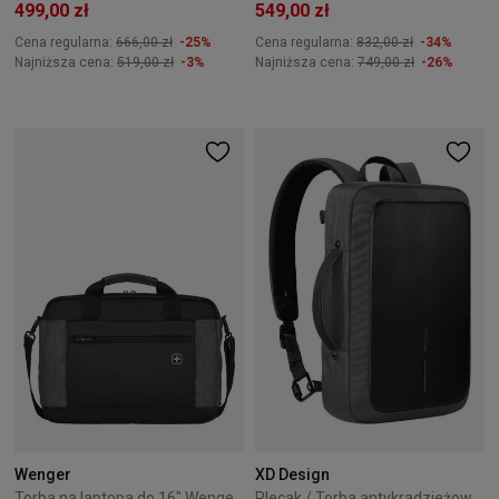
499,00 zł
549,00 zł
Cena regularna:
666,00 zł
-25%
Cena regularna:
832,00 zł
-34%
Najniższa cena:
519,00 zł
-3%
Najniższa cena:
749,00 zł
-26%
Wenger
XD Design
Torba na laptopa do 16" Wenger Underground czarna
Plecak / Torba antykradzieżowa XD Design Bobby Bizz 2.0 - Grey