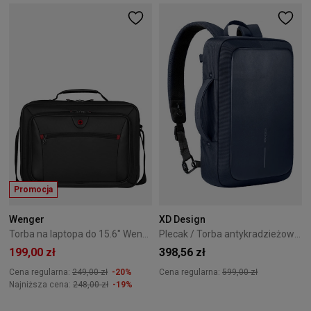
Promocja
Wenger
XD Design
Torba na laptopa do 15.6" Wenger Insight czarna
Plecak / Torba antykradzieżowa XD Design Bobby Bizz 2.0 - Navy
199,00 zł
398,56 zł
Cena regularna:
249,00 zł
-20%
Cena regularna:
599,00 zł
Najniższa cena:
248,00 zł
-19%