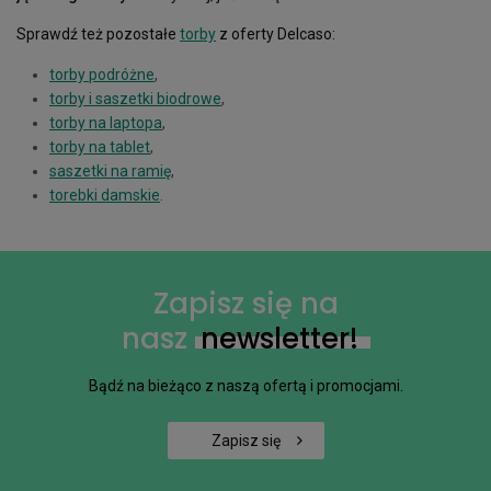
Sprawdź też pozostałe
torby
z oferty Delcaso:
torby podróżne
,
torby i saszetki biodrowe
,
torby na laptopa
,
torby na tablet
,
saszetki na ramię
,
torebki damskie
.
Zapisz się na
nasz
newsletter!
Bądź na bieżąco z naszą ofertą i promocjami.
Zapisz się