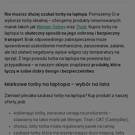
Nie musisz dłużej szukać torby na laptopa
. Pomożemy Ci w
wyborze torby idealnej – oferujemy produkty renomowanych
marek takich jak
Wenger
,
Delsey
oraz
Thule
. Kupno torby na
laptopa to
skuteczny sposób na jego ochronę i bezpieczny
transport
. Brak odpowiedniego zabezpieczenia może
spowodować uszkodzenie mechaniczne, zarysowanie, zalanie,
ale też ułatwić negatywny wpływ wilgoci czy temperatury na
sprzęt. Z tego powodu torba na laptopa nie powinna być
przypadkowa – w naszym sklepie znajdziesz
produkty, które
łączą w sobie dobry design i bezpieczeństwo
.
Markowe torby na laptopa – wybór na lata
Zamiast plecaka szukasz torby na laptopa? Kup produkt z naszej
oferty, jeśli:
wybierając torbę, zwracasz uwagę na producenta –
stawiamy na takie marki jak Wenger, Titan i CAT (Caterpillar),
chcesz, żeby torba miała regulowany pasek na ramię,
szukasz torby, która ma wystarczająco dużo miejsca, żeby