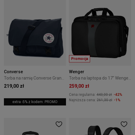
Promocja
Converse
Wenger
Torba na ramię Converse Granatowa 10026011-A07
Torba na laptopa do 17" Wenger Legacy 600655
219,00 zł
259,00 zł
Cena regularna:
443,00 zł
-42%
Najniższa cena:
261,30 zł
-1%
extra -5% z kodem: PROMO