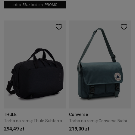
extra -5% z kodem: PROMO
THULE
Converse
Torba na ramię Thule Subterra 2 Crossbody Bag 5L Black
Torba na ramię Converse Niebieski 10026011-A10
294,49 zł
219,00 zł