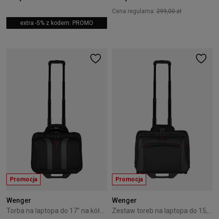
Cena regularna:
299,00 zł
extra -5% z kodem: PROMO
Promocja
Promocja
Wenger
Wenger
Torba na laptopa do 17" na kółkach Wenger Granada czarna
Zestaw toreb na laptopa do 15,4" i 17" na kółkach Wenger Potomac czarny