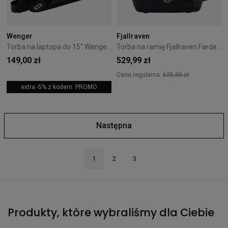
Wenger
Fjallraven
Torba na laptopa do 15" Wenger Administrator Black
Torba na ramię Fjallraven Farden - Coal Black
149,00 zł
529,99 zł
Cena regularna:
625,00 zł
extra -5% z kodem: PROMO
Następna
1
2
3
Produkty, które wybraliśmy dla Ciebie