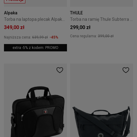
Alpaka
THULE
Torba na laptopa plecak Alpaka Elements Tech Brief Pro - Army Green
Torba na ramię Thule Subterra 2 Crossbody Bag 5L Dark Slate
349,00 zł
299,00 zł
Cena regularna:
399,00 zł
Najniższa cena:
639,99 zł
-45%
extra -5% z kodem: PROMO