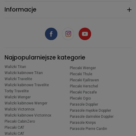
Informacje
Najpopularniejsze kategorie
Walizki Titan
Plecaki Wenger
Walizki kabinowe Titan
Plecaki Thule
Walizki Travelite
Plecaki Fjallraven
Walizki kabinowe Travelite
Plecaki Herschel
Torby Travelite
Plecaki Pacsafe
Walizki Wenger
Plecaki Ogio
Walizki kabinowe Wenger
Parasole Doppler
Walizki Victorinox
Parasole męskie Doppler
Walizki kabinowe Victorinox
Parasole damskie Doppler
Plecaki CabinZero
Parasole Knirps
Plecaki CAT
Parasole Pierre Cardin
Walizki CAT