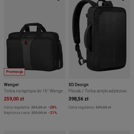
Promocja
Wenger
XD Design
Torba na laptopa do 16" Wenger Legacy 600648
Plecak / Torba antykradzieżowa XD Design Bobby Bizz 2.0 - Black
259,00 zł
398,56 zł
Cena regularna:
359,00 zł
-28%
Cena regularna:
599,00 zł
Najniższa cena:
329,00 zł
-21%