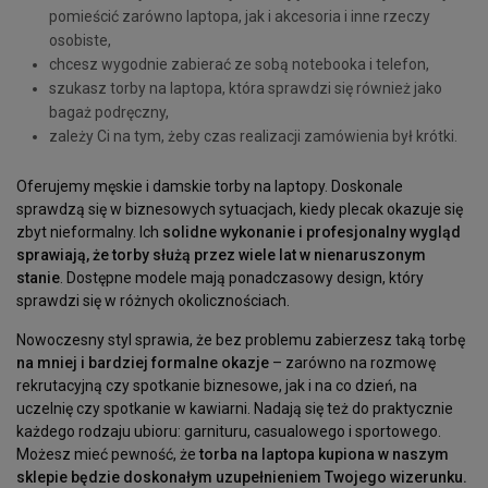
pomieścić zarówno laptopa, jak i akcesoria i inne rzeczy
osobiste,
chcesz wygodnie zabierać ze sobą notebooka i telefon,
szukasz torby na laptopa, która sprawdzi się również jako
bagaż podręczny,
zależy Ci na tym, żeby czas realizacji zamówienia był krótki.
Oferujemy męskie i damskie torby na laptopy. Doskonale
sprawdzą się w biznesowych sytuacjach, kiedy plecak okazuje się
zbyt nieformalny. Ich
solidne wykonanie i profesjonalny wygląd
sprawiają, że torby służą przez wiele lat w nienaruszonym
stanie
. Dostępne modele mają ponadczasowy design, który
sprawdzi się w różnych okolicznościach.
Nowoczesny styl sprawia, że bez problemu zabierzesz taką torbę
na mniej i bardziej formalne okazje
– zarówno na rozmowę
rekrutacyjną czy spotkanie biznesowe, jak i na co dzień, na
uczelnię czy spotkanie w kawiarni. Nadają się też do praktycznie
każdego rodzaju ubioru: garnituru, casualowego i sportowego.
Możesz mieć pewność, że
torba na laptopa kupiona w naszym
sklepie będzie doskonałym uzupełnieniem Twojego wizerunku.