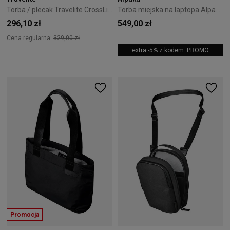
Torba / plecak Travelite CrossLite 5.0 Szary
Torba miejska na laptopa Alpaka Bravo - Black
296,10 zł
549,00 zł
Cena regularna:
329,00 zł
extra -5% z kodem: PROMO
Promocja