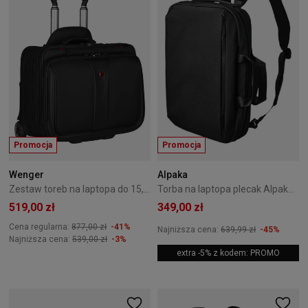
Promocja
Promocja
Wenger
Alpaka
Zestaw toreb na laptopa do 15,6" i 17" na kółkach Wenger Patriot Czarny
Torba na laptopa plecak Alpaka Elements Tech Brief Pro Black
519,00 zł
349,00 zł
Cena regularna:
877,00 zł
-41%
Najniższa cena:
639,99 zł
-45%
Najniższa cena:
539,00 zł
-3%
extra -5% z kodem: PROMO