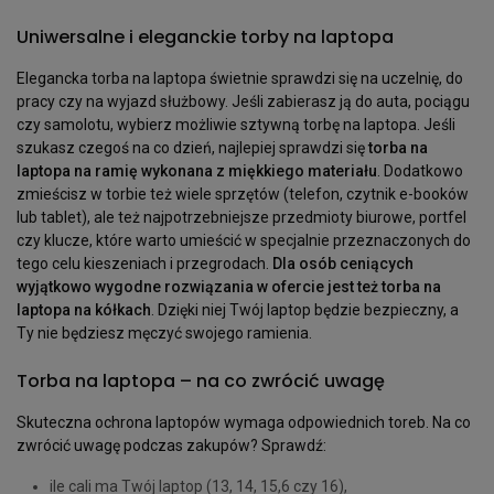
Uniwersalne i eleganckie torby na laptopa
Elegancka torba na laptopa świetnie sprawdzi się na uczelnię, do
pracy czy na wyjazd służbowy. Jeśli zabierasz ją do auta, pociągu
czy samolotu, wybierz możliwie sztywną torbę na laptopa. Jeśli
szukasz czegoś na co dzień, najlepiej sprawdzi się
torba na
laptopa na ramię wykonana z miękkiego materiału
. Dodatkowo
zmieścisz w torbie też wiele sprzętów (telefon, czytnik e-booków
lub tablet), ale też najpotrzebniejsze przedmioty biurowe, portfel
czy klucze, które warto umieścić w specjalnie przeznaczonych do
tego celu kieszeniach i przegrodach.
Dla osób ceniących
wyjątkowo wygodne rozwiązania w ofercie jest też torba na
laptopa na kółkach
. Dzięki niej Twój laptop będzie bezpieczny, a
Ty nie będziesz męczyć swojego ramienia.
Torba na laptopa – na co zwrócić uwagę
Skuteczna ochrona laptopów wymaga odpowiednich toreb. Na co
zwrócić uwagę podczas zakupów? Sprawdź:
ile cali ma Twój laptop (13, 14, 15,6 czy 16),