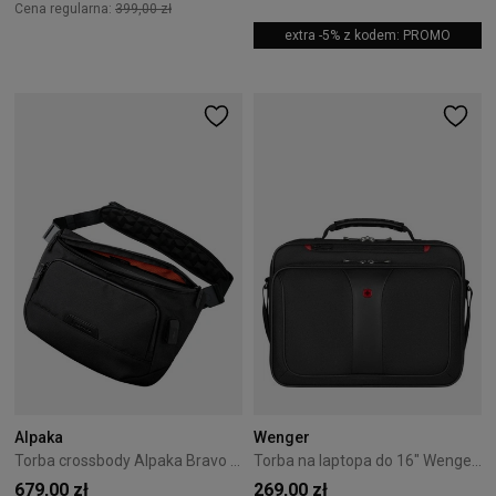
Cena regularna:
399,00 zł
extra -5% z kodem: PROMO
Alpaka
Wenger
Torba crossbody Alpaka Bravo Sling Max V2 Axogrid - Black
Torba na laptopa do 16" Wenger Legacy czarna
679,00 zł
269,00 zł