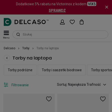
Dodatkowe 5% rabatu na Victorinox z kodem
VIX5
SPRAWDŹ
Menu
Delcaso
Torby
Torby na laptopa
Torby na laptopa
Torby podróżne
Torby i saszetki biodrowe
Torby sport
Sortuj: Największa Trafność
Filtrowanie