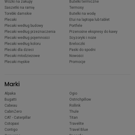
Wózki na zakupy
Butelki termiczne
Saszetki na ramię
Termosy
Torebki damskie
Butelki na wodę
Plecaki
Etui na laptopa lub tablet
Plecaki według budowy
Portfele
Plecaki według przeznaczenia
Przenośne ekspresy do kawy
Plecaki według pojemności
Scyzoryki i noże
Plecaki według koloru
Breloczki
Plecaki dla dzieci
Paski do spodni
Plecaki młodzieżowe
Nowości
Plecaki męskie
Promocje
Marki
Alpaka
Ogio
Bugatti
Ostrichpillow
Cabeau
Rollink
CabinZero
Thule
CAT - Caterpillar
Titan
Cotopaxi
Travelite
Contigo
Travel Blue