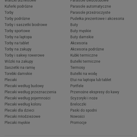
Walizki biznesowe
Parasole dwuosobowe
Kuferki podróżne
Parasole automatyczne
Torby
Parasole przeźroczyste
Torby podróżne
Pudełka prezentowe i akcesoria
Torby i saszetki biodrowe
Buty
Torby sportowe
Buty męskie
Torby na laptopa
Buty damskie
Torby na tablet
Akcesoria
Torby na zakupy
Akcesoria podróżne
Torby i sakwy rowerowe
Kubki termiczne
Wózki na zakupy
Butelki termiczne
Saszetki na ramię
Termosy
Torebki damskie
Butelki na wodę
Plecaki
Etui na laptopa lub tablet
Plecaki według budowy
Portfele
Plecaki według przeznaczenia
Przenośne ekspresy do kawy
Plecaki według pojemności
Scyzoryki i noże
Plecaki według koloru
Breloczki
Plecaki dla dzieci
Paski do spodni
Plecaki młodzieżowe
Nowości
Plecaki męskie
Promocje