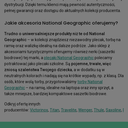
dystrybucji. Dzięki temu klienci mają pewność autentyczności,
pełnej gwarancji oraz dostępu do aktualnych kolekcji producenta.
Jakie akcesoria National Geographic oferujemy?
Trudno o uniwersalniejsze produkty niż te od National
Geographic
– w kolekcji znajdziesz niezawodny plecak, torbę na
ramię oraz walizkę idealną na dalsze podróże. Jako sklep z
akcesoriami turystycznymi oferujemy również nerki (saszetki
biodrowe) tej marki, a
plecaki National Geographic
polecamy
potraktować jako plecaki szkolne. Są
pojemne, trwałe, więc
zniosą szaleństwa Twojego dziecka
, a w dodatku są w
neutralnych kolorach i nadają się na krótkie wypady, np. z klasą. Dla
osób, które wolą torby, przygotowaliśmy
torby National
Geographic
– na ramię, idealne na laptopa oraz inny sprzęt, a
także mniejsze, bardziej kompaktowe saszetki biodrowe.
Odkryj ofertę innych
producentów:
Victorinox
,
Titan
,
Travelite
,
Wenger
,
Thule
,
Saxoline
,
Ro