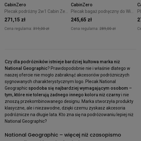
CabinZero
CabinZero
C
Plecak podróżny 2w1 Cabin Zero Classic Tech 28L Silver Storm
Plecak bagaż podręczny do Wizzair Cabin Zero Classic 28L Solace sky
271,15 zł
245,65 zł
2
Cena regularna:
319,00 zł
Cena regularna:
289,00 zł
C
Czy dla podróżników istnieje bardziej kultowa marka niż
National Geographic
? Prawdopodobnie nie i właśnie dlatego w
naszej ofercie nie mogło zabraknąć akcesoriów podróżniczych
sygnowanych charakterystycznym logo. Plecak National
Geographic
spodoba się najbardziej wymagającym osobom –
tym, które nie tolerują żadnego innego koloru niż czarny
i nie
znoszą przekombinowanego designu. Marka stworzyła produkty
klasyczne, ale i niezawodne, dzięki czemu zyskasz akcesoria
podróżnicze na długie lata. Kto zna się na podróżowaniu lepiej niż
National Geographic?
National Geographic – więcej niż czasopismo