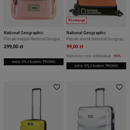
Promocja
National Geographic
National Geographic
Plecak miejski National Geographic Legend 20L Różowy
Plecak worek National Geographic Saturn 1,7L Pomarańczowy
299,00 zł
99,00 zł
Najniższa cena:
2 059,00 zł
-95%
extra -5% z kodem: PROMO
extra -5% z kodem: PROMO