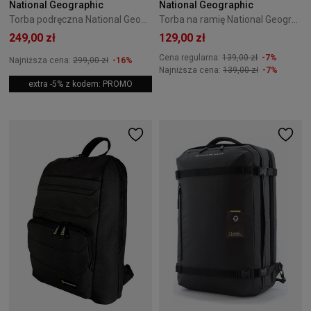
National Geographic
National Geographic
Torba podręczna National Geographic Pathway Czarna
Torba na ramię National Geographic Ocean Czarna
249,00 zł
129,00 zł
Cena regularna:
139,00 zł
-7%
Najniższa cena:
299,00 zł
-16%
Najniższa cena:
139,00 zł
-7%
extra -5% z kodem: PROMO