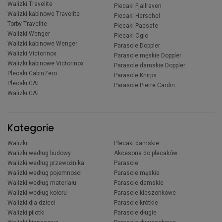
Walizki Travelite
Plecaki Fjallraven
Walizki kabinowe Travelite
Plecaki Herschel
Torby Travelite
Plecaki Pacsafe
Walizki Wenger
Plecaki Ogio
Walizki kabinowe Wenger
Parasole Doppler
Walizki Victorinox
Parasole męskie Doppler
Walizki kabinowe Victorinox
Parasole damskie Doppler
Plecaki CabinZero
Parasole Knirps
Plecaki CAT
Parasole Pierre Cardin
Walizki CAT
Kategorie
Walizki
Plecaki damskie
Walizki według budowy
Akcesoria do plecaków
Walizki według przewoźnika
Parasole
Walizki według pojemności
Parasole męskie
Walizki według materiału
Parasole damskie
Walizki według koloru
Parasole kieszonkowe
Walizki dla dzieci
Parasole krótkie
Walizki pilotki
Parasole długie