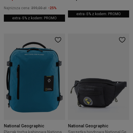
Najniższa cena:
399,00 zł
-25%
extra -5% z kodem: PROMO
extra -5% z kodem: PROMO
National Geographic
National Geographic
Plecak torba kabinowa National Geographic Ocean Turkusowy
Saszetka biodrowa National Geographic New Explorer 2L Black