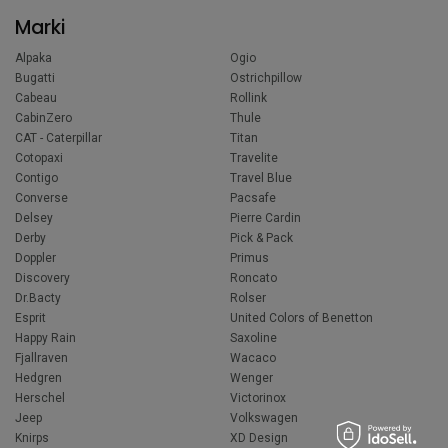
Marki
Alpaka
Ogio
Bugatti
Ostrichpillow
Cabeau
Rollink
CabinZero
Thule
CAT - Caterpillar
Titan
Cotopaxi
Travelite
Contigo
Travel Blue
Converse
Pacsafe
Delsey
Pierre Cardin
Derby
Pick & Pack
Doppler
Primus
Discovery
Roncato
Dr.Bacty
Rolser
Esprit
United Colors of Benetton
Happy Rain
Saxoline
Fjallraven
Wacaco
Hedgren
Wenger
Herschel
Victorinox
Jeep
Volkswagen
Knirps
XD Design