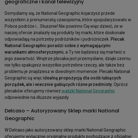
geograficzne i kanał telewizyjny
Domyślamy się, że National Geographic kojarzysz przede
wszystkim z prenumeratą czasopisma, które spopularyzowało w
Polsce podróże i… Słusznie! Nie powinno Cię więc dziwić, że w
naszej ofercie znalazły się produkty tej marki, które doskonale
odpowiadają na potrzeby podróżników i podróżniczek.
Plecak
National Geographic poradzi sobie z wymagającymi
warunkami atmosferycznymi
, a Ty nie będziesz się martwić o
jego zawartość. Wnętrze plecaka jest przemyślane, dzięki czemu
nie tylko spakujesz wszystkie potrzebne rzeczy, ale także bez
problemu je znajdziesz w dowolnym momencie. Plecaki National
Geographic są więc
idealną propozycją dla osób lubiących
porządek, ale i wiecznie gubiących różne przedmioty
. Oprócz
plecaków oferujemy również
walizki National Geographic
odpowiednie na dłuższe wyjazdy.
Delcaso – Autoryzowany Sklep marki National
Geographic
W Delcaso jako autoryzowany sklep marki National Geographic
oferujemy wyłącznie oryginalne produkty pochodzące z oficjalnej