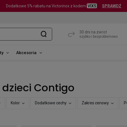
Dodatkowe 5% rabatu na Victorinox z kodem
VIX5
SPRAWDŹ
30 dni na zwrot
szybko i bezproblemowo
ty
Akcesoria
a dzieci Contigo
Kolor
Dodatkowe cechy
Zakres cenowy
P