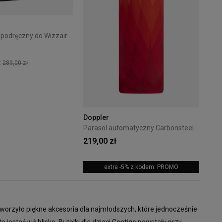
Plecak bagaż podręczny do Wizzair Cabin Zero Classic 28L Solace sky
:
289,00 zł
+18
Doppler
Parasol automatyczny Carbonsteel Magic Doppler Magic Pomarańczowy
219,00 zł
extra -5% z kodem: PROMO
+15
tworzyło piękne akcesoria dla najmłodszych, które jednocześnie
esteś już blisko. Butelki dla dzieci Contigo powstały przy