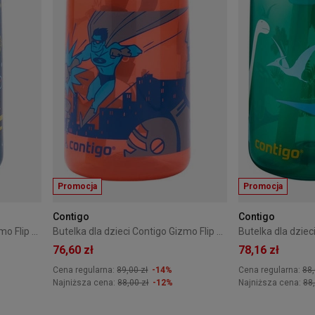
Promocja
Promocja
Contigo
Contigo
Butelka dla dzieci Contigo Gizmo Flip 420ml - Nautical Blue With Space
Butelka dla dzieci Contigo Gizmo Flip 420ml - Necturine With Superhero
76,60 zł
78,16 zł
Cena regularna:
89,00 zł
-14%
Cena regularna:
88,
Najniższa cena:
88,00 zł
-12%
Najniższa cena:
88,