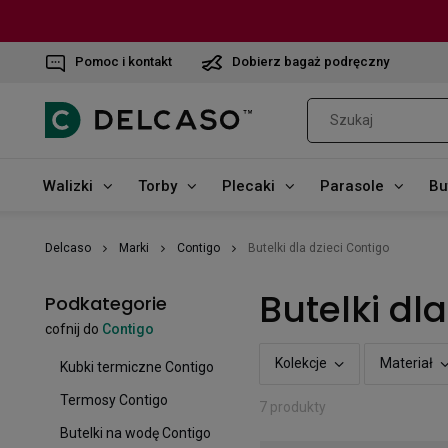
Pomoc i kontakt
Dobierz bagaż podręczny
Walizki
Torby
Plecaki
Parasole
Bu
Delcaso
Marki
Contigo
Butelki dla dzieci Contigo
Butelki dl
Podkategorie
cofnij do
Contigo
Kolekcje
Materiał
Kubki termiczne Contigo
Termosy Contigo
7 produkty
Butelki na wodę Contigo