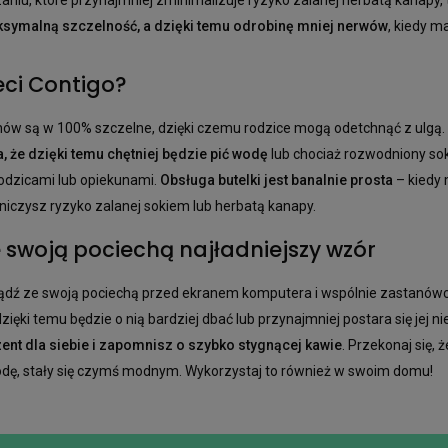
symalną szczelność, a dzięki temu odrobinę mniej nerwów
, kiedy m
eci Contigo?
chów są w 100% szczelne, dzięki czemu rodzice mogą odetchnąć z ulgą.
, że dzięki temu chętniej będzie pić wodę
lub chociaż rozwodniony sok
 rodzicami lub opiekunami.
Obsługa butelki jest banalnie prosta
– kiedy 
niczysz ryzyko zalanej sokiem lub herbatą kanapy.
ze swoją pociechą najładniejszy wzór
iądź ze swoją pociechą przed ekranem komputera i wspólnie zastanówcie 
ięki temu będzie o nią bardziej dbać lub przynajmniej postara się jej ni
ent dla siebie i zapomnisz o szybko stygnącej kawie
. Przekonaj się, 
a wodę, stały się czymś modnym. Wykorzystaj to również w swoim domu!