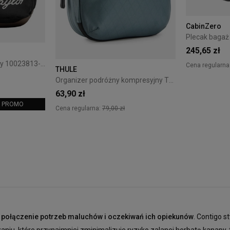
CabinZero
245,65 zł
Plecak Converse Czarny 10023813-A01
Cena regularna
THULE
Organizer podróżny kompresyjny Thule PackingCube S Pond Gray
63,90 zł
m: PROMO
Cena regularna:
79,00 zł
to połączenie potrzeb maluchów i oczekiwań ich opiekunów
. Contigo s
u, które przynajmniej zminimalizuje ryzyko zalanej herbatą kanapy, to j