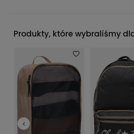
Produkty, które wybraliśmy dl
Organizer podróżny Thule PackingCube kompresyjny M biały