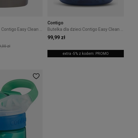
Contigo
Butelka dla dzieci Contigo Easy Clean 420ml - Fire Dragon
Butelka dla dzieci Contigo Easy Clean 420ml - Blueberry Cosmos
99,99 zł
,00 zł
extra -5% z kodem: PROMO