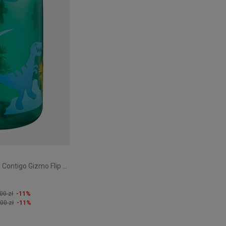
Butelka dla dzieci Contigo Gizmo Flip 420ml - Jungle Green Dino
00 zł
-11%
00 zł
-11%