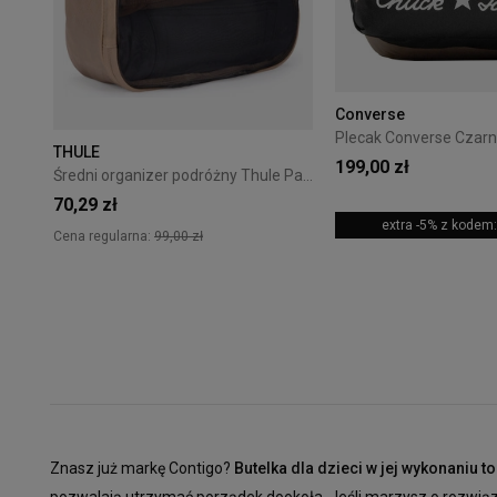
Converse
THULE
199,00 zł
Średni organizer podróżny Thule Packing Cube M - gentle beige
70,29 zł
extra -5% z kode
Cena regularna:
99,00 zł
Znasz już markę Contigo?
Butelka dla dzieci w jej wykonaniu 
pozwalają utrzymać porządek dookoła. Jeśli marzysz o rozwiązani