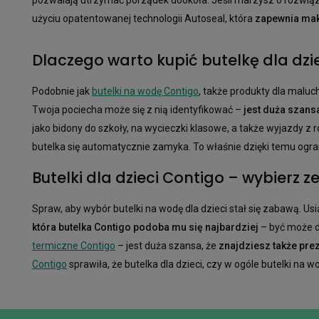
użyciu opatentowanej technologii Autoseal, która
zapewnia mak
Dlaczego warto kupić butelkę dla dzi
Podobnie jak
butelki na wodę Contigo
, także produkty dla malu
Twoja pociecha może się z nią identyfikować –
jest duża szansa
jako bidony do szkoły, na wycieczki klasowe, a także wyjazdy z
butelka się automatycznie zamyka. To właśnie dzięki temu ogra
Butelki dla dzieci Contigo – wybierz 
Spraw, aby wybór butelki na wodę dla dzieci stał się zabawą. Us
która butelka Contigo podoba mu się najbardziej
– być może dz
termiczne Contigo
– jest duża szansa, że
znajdziesz także prez
Contigo
sprawiła, że butelka dla dzieci, czy w ogóle butelki n