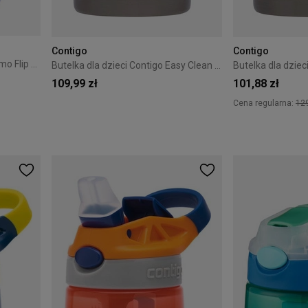
Contigo
Contigo
Butelka dla dzieci Contigo Gizmo Flip 420ml - Wink With Dancers Pink
Butelka dla dzieci Contigo Easy Clean 420ml - Flying Unicorn
109,99 zł
101,88 zł
Cena regularna:
129