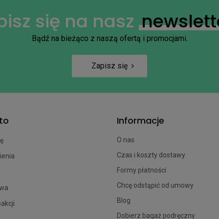
pisz się na nasz
newslett
Bądź na bieżąco z naszą ofertą i promocjami.
Zapisz się
to
Informacje
O nas
ię
Czas i koszty dostawy
ienia
Formy płatności
Chcę odstąpić od umowy
owa
Blog
sakcji
Dobierz bagaż podręczny