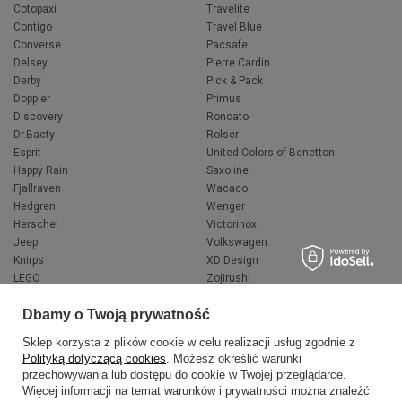
Cotopaxi
Travelite
Contigo
Travel Blue
Converse
Pacsafe
Delsey
Pierre Cardin
Derby
Pick & Pack
Doppler
Primus
Discovery
Roncato
Dr.Bacty
Rolser
Esprit
United Colors of Benetton
Happy Rain
Saxoline
Fjallraven
Wacaco
Hedgren
Wenger
Herschel
Victorinox
Jeep
Volkswagen
Knirps
XD Design
LEGO
Zojirushi
Muitomas
FLYNKA
Dbamy o Twoją prywatność
National Geographic
VANS
Sklep korzysta z plików cookie w celu realizacji usług zgodnie z
Polityką dotyczącą cookies
. Możesz określić warunki
przechowywania lub dostępu do cookie w Twojej przeglądarce.
Więcej informacji na temat warunków i prywatności można znaleźć