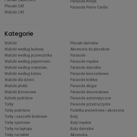
Parasole Knirps
Plecaki CAT
Parasole Pierre Cardin
Walizki CAT
Kategorie
Walizki
Plecaki damskie
Walizki według budowy
Akcesoria do plecaków
Walizki według przewoźnika
Parasole
Walizki według pojemności
Parasole męskie
Walizki według materiału
Parasole damskie
Walizki według koloru
Parasole kieszonkowe
Walizki dla dzieci
Parasole krótkie
Walizki pilotki
Parasole długie
Walizki biznesowe
Parasole dwuosobowe
Kuferki podróżne
Parasole automatyczne
Torby
Parasole przeźroczyste
Torby podróżne
Pudełka prezentowe i akcesoria
Torby i saszetki biodrowe
Buty
Torby sportowe
Buty męskie
Torby na laptopa
Buty damskie
Torby na tablet
Akcesoria