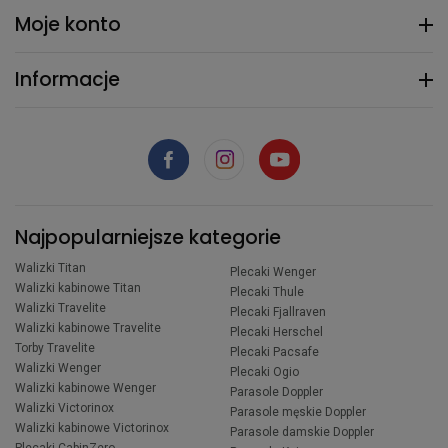
Moje konto
Informacje
Najpopularniejsze kategorie
Walizki Titan
Plecaki Wenger
Walizki kabinowe Titan
Plecaki Thule
Walizki Travelite
Plecaki Fjallraven
Walizki kabinowe Travelite
Plecaki Herschel
Torby Travelite
Plecaki Pacsafe
Walizki Wenger
Plecaki Ogio
Walizki kabinowe Wenger
Parasole Doppler
Walizki Victorinox
Parasole męskie Doppler
Walizki kabinowe Victorinox
Parasole damskie Doppler
Plecaki CabinZero