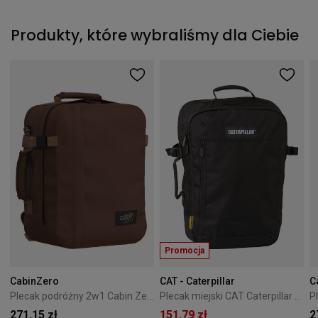
Produkty, które wybraliśmy dla Ciebie
Promocja
CabinZero
CAT - Caterpillar
C
Plecak podróżny 2w1 Cabin Zero Classic Tech 28L Redwood
Plecak miejski CAT Caterpillar V-Power Cabin Cargo czarny
271,15 zł
151,79 zł
2