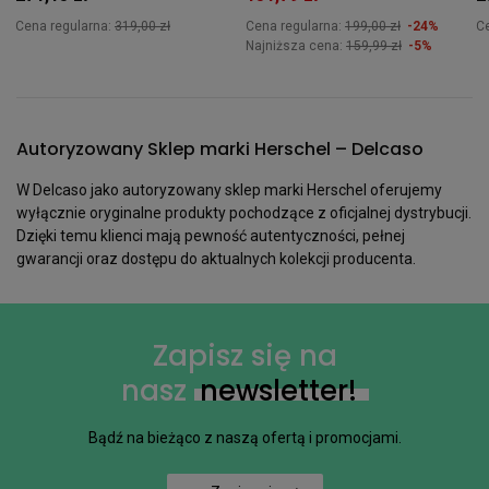
Cena regularna:
319,00 zł
Cena regularna:
199,00 zł
-24%
C
Najniższa cena:
159,99 zł
-5%
Autoryzowany Sklep marki Herschel – Delcaso
W Delcaso jako autoryzowany sklep marki Herschel oferujemy
wyłącznie oryginalne produkty pochodzące z oficjalnej dystrybucji.
Dzięki temu klienci mają pewność autentyczności, pełnej
gwarancji oraz dostępu do aktualnych kolekcji producenta.
Zapisz się na
nasz
newsletter!
Bądź na bieżąco z naszą ofertą i promocjami.