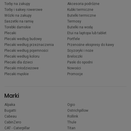
Torby na zakupy
Akcesoria podróżne
Torby i sakwy rowerowe
Kubki termiczne
Wózki na zakupy
Butelki termiczne
Saszetki na ramię
Termosy
Torebki damskie
Butelki na wodę
Plecaki
Etui na laptopa lub tablet
Plecaki według budowy
Portfele
Plecaki według przeznaczenia
Przenośne ekspresy do kawy
Plecaki według pojemności
Scyzoryki i noże
Plecaki według koloru
Breloczki
Plecaki dla dzieci
Paski do spodni
Plecaki młodzieżowe
Nowości
Plecaki męskie
Promocje
Marki
Alpaka
Ogio
Bugatti
Ostrichpillow
Cabeau
Rollink
CabinZero
Thule
CAT - Caterpillar
Titan