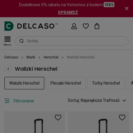
Dodatkowe 5% rabatu na Victorinox z kodem
VIX5
SPRAWDŹ
Menu
Delcaso
Marki
Herschel
Walizki Herschel
Walizki Herschel
Walizki Herschel
Plecaki Herschel
Torby Herschel
A
Sortuj: Największa Trafność
Filtrowanie