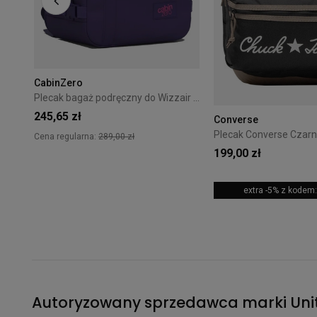
CabinZero
Plecak bagaż podręczny do Wizzair Cabin Zero Classic 28L Solace sky
245,65 zł
Converse
Cena regularna:
289,00 zł
199,00 zł
+18
extra -5% z kode
Autoryzowany sprzedawca marki Unit