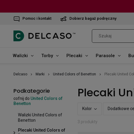
Pomoc i kontakt
Dobierz bagaż podręczny
Walizki
Torby
Plecaki
Parasole
Bu
Delcaso
Marki
United Colors of Benetton
Plecaki United Co
Plecaki Un
Podkategorie
cofnij do
United Colors of
Benetton
Kolor
Dodatkowe c
Walizki United Colors of
Benetton
3 produkty
Plecaki United Colors of