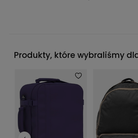
Produkty, które wybraliśmy dl
Średni organizer podróżny Thule Packing Cube M - gentle beige