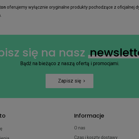
tton
oferujemy wyłącznie oryginalne produkty pochodzące z oficjalnej dy
.
pisz się na nasz
newslett
Bądź na bieżąco z naszą ofertą i promocjami.
Zapisz się
to
Informacje
O nas
ię
Czas i koszty dostawy
ienia