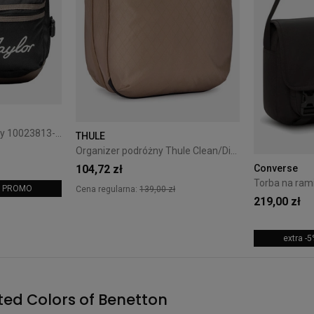
Plecak Converse Czarny 10023813-A01
THULE
Organizer podróżny Thule Clean/Dirty Cube Gentle beige
104,72 zł
Converse
m: PROMO
Cena regularna:
139,00 zł
219,00 zł
extra -
ed Colors of Benetton