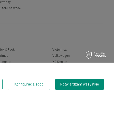
Termosy
Butelki na wodę
Pick & Pack
Victorinox
Primus
Volkswagen
Roncato
XD Design
Rolser
Zojirushi
United Colors of Benetton
FLYNKA
Saxoline
VANS
Konfiguracja zgód
Potwierdzam wszystkie
Wacaco
Wenger