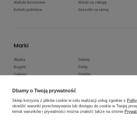
Walizki biznesowe
Wózki na zakupy
Kuferki podróżne
Saszetki na ramię
Marki
Alpaka
Delsey
Bugatti
Derby
Cabeau
Doppler
CabinZero
Discovery
CAT - Caterpillar
Dr.Bacty
Dbamy o Twoją prywatność
Cotopaxi
Esprit
Sklep korzysta z plików cookie w celu realizacji usług zgodnie z
Polit
Contigo
Happy Rain
określić warunki przechowywania lub dostępu do cookie w Twojej przeg
Converse
Fjallraven
temat warunków i prywatności można znaleźć także na stronie
Prywat