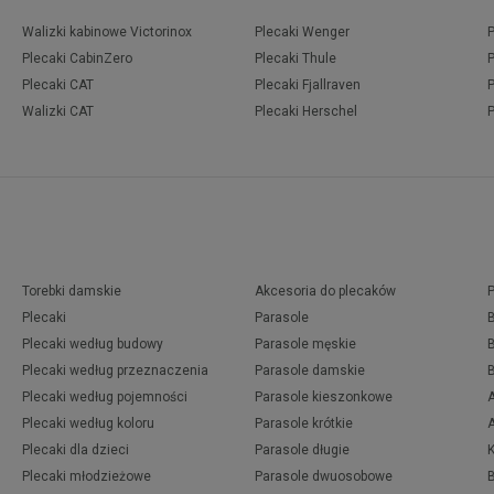
Walizki kabinowe Victorinox
Plecaki Wenger
Plecaki CabinZero
Plecaki Thule
Plecaki CAT
Plecaki Fjallraven
Walizki CAT
Plecaki Herschel
Torebki damskie
Akcesoria do plecaków
Plecaki
Parasole
Plecaki według budowy
Parasole męskie
Plecaki według przeznaczenia
Parasole damskie
Plecaki według pojemności
Parasole kieszonkowe
Plecaki według koloru
Parasole krótkie
Plecaki dla dzieci
Parasole długie
Plecaki młodzieżowe
Parasole dwuosobowe