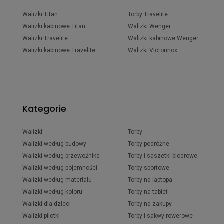
Walizki Titan
Torby Travelite
Walizki kabinowe Titan
Walizki Wenger
Walizki Travelite
Walizki kabinowe Wenger
Walizki kabinowe Travelite
Walizki Victorinox
Kategorie
Walizki
Torby
Walizki według budowy
Torby podróżne
Walizki według przewoźnika
Torby i saszetki biodrowe
Walizki według pojemności
Torby sportowe
Walizki według materiału
Torby na laptopa
Walizki według koloru
Torby na tablet
Walizki dla dzieci
Torby na zakupy
Walizki pilotki
Torby i sakwy rowerowe