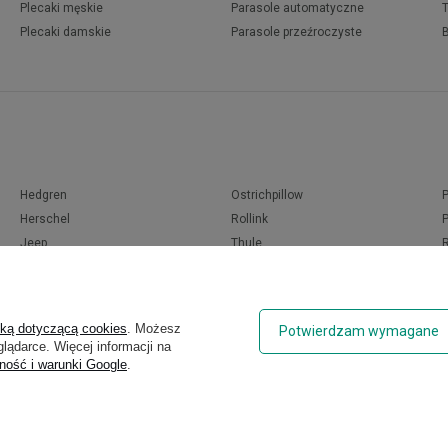
Plecaki męskie
Parasole automatyczne
Plecaki damskie
Parasole przeźroczyste
Hedgren
Ostrichpillow
Herschel
Rollink
Jeep
Thule
Knirps
Titan
LEGO
Travelite
Muitomas
Travel Blue
yką dotyczącą cookies
. Możesz
Potwierdzam wymagane
National Geographic
Pacsafe
lądarce. Więcej informacji na
Ogio
Pierre Cardin
ność i warunki Google
.