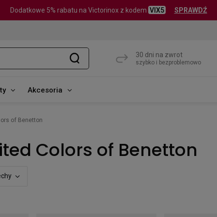
Dodatkowe 5% rabatu na Victorinox z kodem
VIX5
SPRAWDŹ
30 dni na zwrot
szybko i bezproblemowo
ty
Akcesoria
lors of Benetton
ited Colors of Benetton
echy