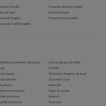
Plecaki Pacsafe
Parasole damskie Doppler
Plecaki Ogio
Parasole Knirps
Parasole Doppler
Parasole Pierre Cardin
Parasole męskie Doppler
Pudełka prezentowe i akcesoria
Etui na laptopa lub tablet
Buty
Portfele
Buty męskie
Przenośne ekspresy do kawy
Buty damskie
Scyzoryki i noże
Akcesoria
Breloczki
Akcesoria podróżne
Paski do spodni
Kubki termiczne
Nowości
Butelki termiczne
Promocje