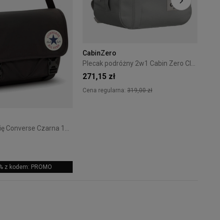
CabinZero
Plecak podróżny 2w1 Cabin Zero Classic Tech 28L Silver Storm
271,15 zł
Cena regularna:
319,00 zł
+6
Torba na ramię Converse Czarna 10026011-A01
5% z kodem: PROMO