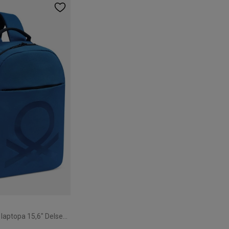
Plecak miejski na laptopa 15,6" Delsey Benetton Fabrica niebieski