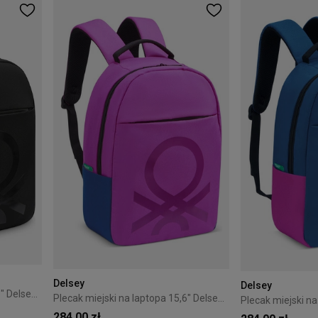
Delsey
Delsey
Plecak miejski na laptopa 15,6" Delsey Benetton Fabrica czarny
Plecak miejski na laptopa 15,6" Delsey Benetton Fabrica różowy
284,00 zł