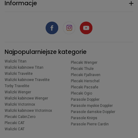
Informacje
Najpopularniejsze kategorie
Walizki Titan
Plecaki Wenger
Walizki kabinowe Titan
Plecaki Thule
Walizki Travelite
Plecaki Fjallraven
Walizki kabinowe Travelite
Plecaki Herschel
Torby Travelite
Plecaki Pacsafe
Walizki Wenger
Plecaki Ogio
Walizki kabinowe Wenger
Parasole Doppler
Walizki Victorinox
Parasole męskie Doppler
Walizki kabinowe Victorinox
Parasole damskie Doppler
Plecaki CabinZero
Parasole Knirps
Plecaki CAT
Parasole Pierre Cardin
Walizki CAT