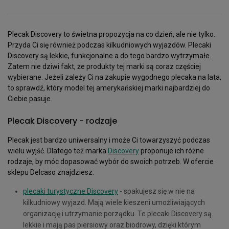
Plecak Discovery to świetna propozycja na co dzień, ale nie tylko.
Przyda Ci się również podczas kilkudniowych wyjazdów. Plecaki
Discovery są lekkie, funkcjonalne a do tego bardzo wytrzymałe.
Zatem nie dziwi fakt, że produkty tej marki są coraz częściej
wybierane. Jeżeli zależy Ci na zakupie wygodnego plecaka na lata,
to sprawdź, który model tej amerykańskiej marki najbardziej do
Ciebie pasuje.
Plecak Discovery - rodzaje
Plecak jest bardzo uniwersalny i może Ci towarzyszyć podczas
wielu wyjść. Dlatego też marka
Discovery
proponuje ich różne
rodzaje, by móc dopasować wybór do swoich potrzeb. W ofercie
sklepu Delcaso znajdziesz:
plecaki turystyczne Discovery
- spakujesz się w nie na
kilkudniowy wyjazd. Mają wiele kieszeni umożliwiających
organizację i utrzymanie porządku. Te plecaki Discovery są
lekkie i mają pas piersiowy oraz biodrowy, dzięki którym