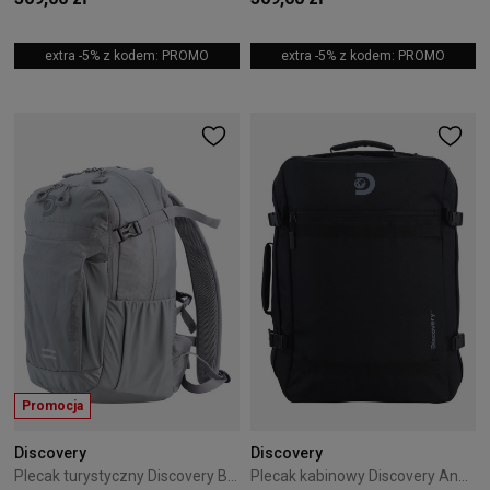
extra -5% z kodem: PROMO
extra -5% z kodem: PROMO
Promocja
Discovery
Discovery
Plecak turystyczny Discovery Body Spirit 19L - szary
Plecak kabinowy Discovery Andes 24L - czarny