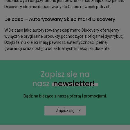
dodatkowych bagaży. Jedno jest pewne - u nas znajdziesz plecak
Discovery idealnie dopasowany do Ciebie i Twoich potrzeb.
Delcaso – Autoryzowany Sklep marki Discovery
W Delcaso jako autoryzowany sklep marki Discovery oferujemy
wyłącznie oryginalne produkty pochodzące z oficjalnej dystrybucji.
Dzięki temu klienci mają pewność autentyczności, pełnej
gwarancji oraz dostępu do aktualnych kolekcji producenta.
Zapisz się na
nasz
newsletter!
Bądź na bieżąco z naszą ofertą i promocjami.
Zapisz się