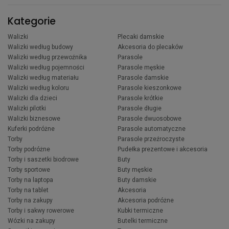
Kategorie
Walizki
Plecaki damskie
Walizki według budowy
Akcesoria do plecaków
Walizki według przewoźnika
Parasole
Walizki według pojemności
Parasole męskie
Walizki według materiału
Parasole damskie
Walizki według koloru
Parasole kieszonkowe
Walizki dla dzieci
Parasole krótkie
Walizki pilotki
Parasole długie
Walizki biznesowe
Parasole dwuosobowe
Kuferki podróżne
Parasole automatyczne
Torby
Parasole przeźroczyste
Torby podróżne
Pudełka prezentowe i akcesoria
Torby i saszetki biodrowe
Buty
Torby sportowe
Buty męskie
Torby na laptopa
Buty damskie
Torby na tablet
Akcesoria
Torby na zakupy
Akcesoria podróżne
Torby i sakwy rowerowe
Kubki termiczne
Wózki na zakupy
Butelki termiczne