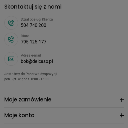
Skontaktuj się z nami
Dział obsługi Klienta
504 740 200
Biuro
795 125 177
Adres e-mail
bok@delcaso.pl
Jesteśmy do Państwa dyspozycji
pon. - pt. w godz. 8:00 - 16:00
Moje zamówienie
Moje konto