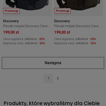
Promocja
Promocja
Discovery
Discovery
Plecak miejski Discovery Cave 7,5L - czarny
Plecak miejski Discovery Cave 7,5L - khaki
199,00 zł
199,00 zł
Cena regularna:
249,00 zł
-20%
Cena regularna:
249,00 zł
-20%
Najniższa cena:
249,00 zł
-20%
Najniższa cena:
249,00 zł
-20%
Następna
1
2
Produkty, które wybraliśmy dla Ciebie