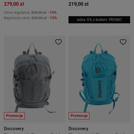
279,00 zł
219,00 zł
Cena regularna:
329,00 zł
-15%
Najniższa cena:
329,00 zł
-15%
extra -5% z kodem: PROMO
Promocja
Promocja
Discovery
Discovery