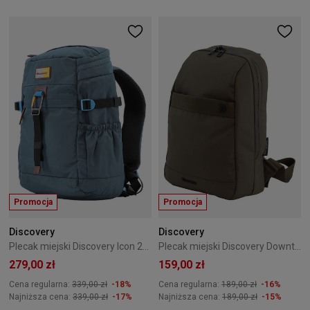
Promocja
Promocja
Discovery
Discovery
Plecak miejski Discovery Icon 23,5L - niebieski
Plecak miejski Discovery Downtown 11L - khaki
279,00 zł
159,00 zł
Cena regularna:
339,00 zł
-18%
Cena regularna:
189,00 zł
-16%
Najniższa cena:
339,00 zł
-17%
Najniższa cena:
189,00 zł
-15%