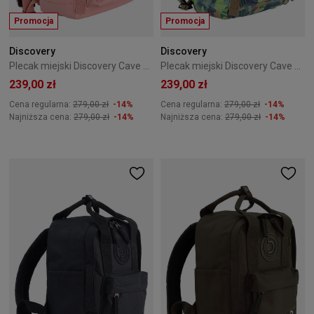
Promocja
Promocja
Discovery
Discovery
Plecak miejski Discovery Cave 13L - różowy
Plecak miejski Discovery Cave 13L - camo
239,00 zł
239,00 zł
Cena regularna:
279,00 zł
-14%
Cena regularna:
279,00 zł
-14%
Najniższa cena:
279,00 zł
-14%
Najniższa cena:
279,00 zł
-14%