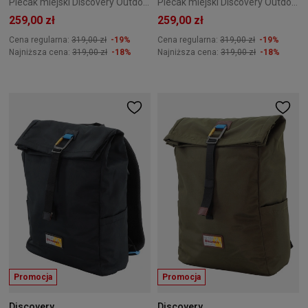
Plecak miejski Discovery Outdoor 18L szary
Plecak miejski Discovery Outdoor 18L niebieski
259,00 zł
259,00 zł
Cena regularna:
319,00 zł
-19%
Cena regularna:
319,00 zł
-19%
Najniższa cena:
319,00 zł
-18%
Najniższa cena:
319,00 zł
-18%
Promocja
Promocja
Discovery
Discovery