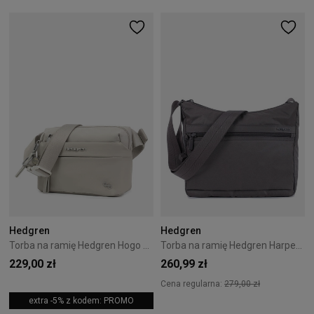
Hedgren
Hedgren
Torba na ramię Hedgren Hogo 2,5L Pussywillow Grey
Torba na ramię Hedgren Harpers 5,7L Sepia
229,00 zł
260,99 zł
Cena regularna:
279,00 zł
extra -5% z kodem: PROMO