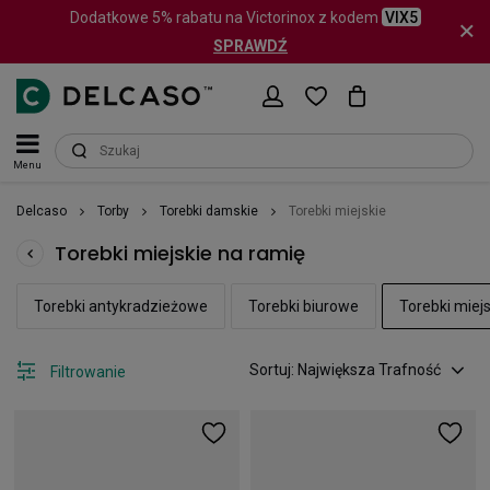
Dodatkowe 5% rabatu na Victorinox z kodem
VIX5
SPRAWDŹ
Menu
Delcaso
Torby
Torebki damskie
Torebki miejskie
Torebki miejskie na ramię
Torebki antykradzieżowe
Torebki biurowe
Torebki miejs
Sortuj: Największa Trafność
Filtrowanie