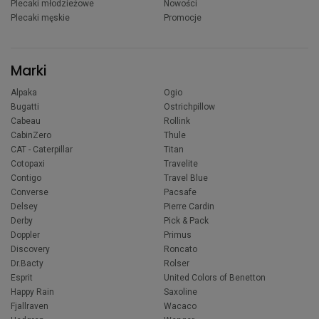
Plecaki młodzieżowe
Nowości
Plecaki męskie
Promocje
Marki
Alpaka
Ogio
Bugatti
Ostrichpillow
Cabeau
Rollink
CabinZero
Thule
CAT - Caterpillar
Titan
Cotopaxi
Travelite
Contigo
Travel Blue
Converse
Pacsafe
Delsey
Pierre Cardin
Derby
Pick & Pack
Doppler
Primus
Discovery
Roncato
Dr.Bacty
Rolser
Esprit
United Colors of Benetton
Happy Rain
Saxoline
Fjallraven
Wacaco