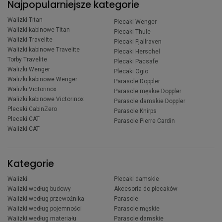
Najpopularniejsze kategorie
Walizki Titan
Plecaki Wenger
Walizki kabinowe Titan
Plecaki Thule
Walizki Travelite
Plecaki Fjallraven
Walizki kabinowe Travelite
Plecaki Herschel
Torby Travelite
Plecaki Pacsafe
Walizki Wenger
Plecaki Ogio
Walizki kabinowe Wenger
Parasole Doppler
Walizki Victorinox
Parasole męskie Doppler
Walizki kabinowe Victorinox
Parasole damskie Doppler
Plecaki CabinZero
Parasole Knirps
Plecaki CAT
Parasole Pierre Cardin
Walizki CAT
Kategorie
Walizki
Plecaki damskie
Walizki według budowy
Akcesoria do plecaków
Walizki według przewoźnika
Parasole
Walizki według pojemności
Parasole męskie
Walizki według materiału
Parasole damskie