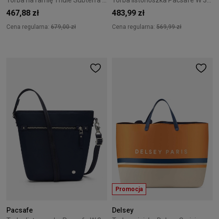
Torba na ramię Thule Subterra 2 Tote Bag 22l - black
Torba listonoszka Pacsafe W 3L - Black
467,88 zł
483,99 zł
Cena regularna:
679,00 zł
Cena regularna:
569,99 zł
Promocja
Pacsafe
Delsey