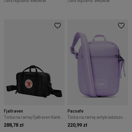
Cena regularna:
649,99 zł
Cena regularna:
399,00 zł
Fjallraven
Pacsafe
Torba na ramię Fjallraven Kanken - Black
Torba na ramię antykradzieżowa Pacsafe Go Micro 1,5L Lawendowa
288,78 zł
220,99 zł