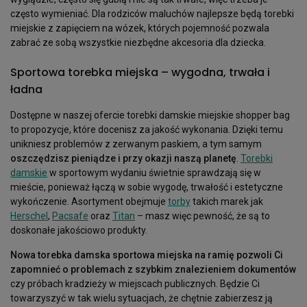
często wymieniać. Dla rodziców maluchów najlepsze będą torebki
miejskie z zapięciem na wózek, których pojemność pozwala
zabrać ze sobą wszystkie niezbędne akcesoria dla dziecka.
Sportowa torebka miejska – wygodna, trwała i
ładna
Dostępne w naszej ofercie torebki damskie miejskie shopper bag
to propozycje, które docenisz za jakość wykonania. Dzięki temu
unikniesz problemów z zerwanym paskiem, a tym samym
oszczędzisz pieniądze i przy okazji naszą planetę
.
Torebki
damskie
w sportowym wydaniu świetnie sprawdzają się w
mieście, ponieważ łączą w sobie wygodę, trwałość i estetyczne
wykończenie. Asortyment obejmuje
torby
takich marek jak
Herschel
,
Pacsafe
oraz
Titan
– masz więc pewność, że są to
doskonałe jakościowo produkty.
Nowa torebka damska sportowa miejska na ramię pozwoli Ci
zapomnieć o problemach z szybkim znalezieniem dokumentów
czy próbach kradzieży w miejscach publicznych. Będzie Ci
towarzyszyć w tak wielu sytuacjach, że chętnie zabierzesz ją