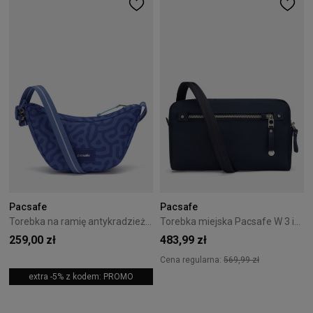
Pacsafe
Pacsafe
Torebka na ramię antykradzieżowa Pacsafe Go 2,5L Granatowa
Torebka miejska Pacsafe W 3 in 1 - Navy
259,00 zł
483,99 zł
Cena regularna:
569,99 zł
extra -5% z kodem: PROMO