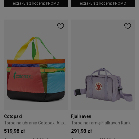
extra -5% z kodem: PROMO
extra -5% z kodem: PROMO
Cotopaxi
Fjallraven
Torba na ubrania Cotopaxi Allpa Gear Hauler Tote 60L Del dia
Torba na ramię Fjallraven Kanken Pastel Lavender
519,98 zł
291,93 zł