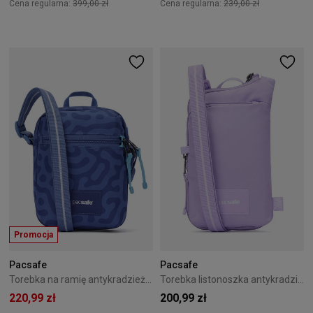
Cena regularna:
399,00 zł
Cena regularna:
239,00 zł
Promocja
Pacsafe
Pacsafe
Torebka na ramię antykradzieżowa Pacsafe Go Mikro 1,5L Granatowa
Torebka listonoszka antykradzieżowa Pacsafe Go Tech Lawendowa
220,99 zł
200,99 zł