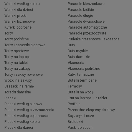
Walizki według koloru
Parasole kieszonkowe
Walizki dla dzieci
Parasole krótkie
Walizki pilotki
Parasole długie
Walizki biznesowe
Parasole dwuosobowe
Kuferki podróżne
Parasole automatyczne
Torby
Parasole przeźroczyste
Torby podróżne
Pudełka prezentowe i akcesoria
Torby i saszetki biodrowe
Buty
Torby sportowe
Buty męskie
Torby na laptopa
Buty damskie
Torby na tablet
Akcesoria
Torby na zakupy
Akcesoria podróżne
Torby i sakwy rowerowe
Kubki termiczne
Wózki na zakupy
Butelki termiczne
Saszetki na ramię
Termosy
Torebki damskie
Butelki na wodę
Plecaki
Etui na laptopa lub tablet
Plecaki według budowy
Portfele
Plecaki według przeznaczenia
Przenośne ekspresy do kawy
Plecaki według pojemności
Scyzoryki i noże
Plecaki według koloru
Breloczki
Plecaki dla dzieci
Paski do spodni