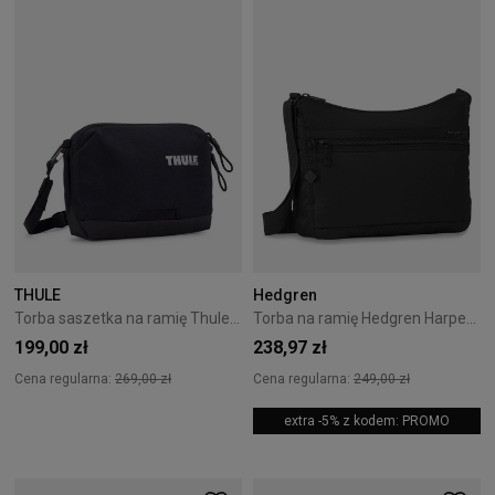
THULE
Hedgren
Torba saszetka na ramię Thule Paramount 2L - Black
Torba na ramię Hedgren Harpers 5,7L Black
199,00 zł
238,97 zł
Cena regularna:
269,00 zł
Cena regularna:
249,00 zł
extra -5% z kodem: PROMO