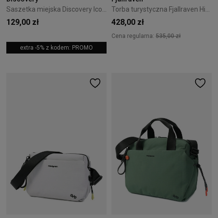
Saszetka miejska Discovery Icon 710 Niebieska
Torba turystyczna Fjallraven High Coast Tote 30 - Black
129,00 zł
428,00 zł
Cena regularna:
535,00 zł
extra -5% z kodem: PROMO