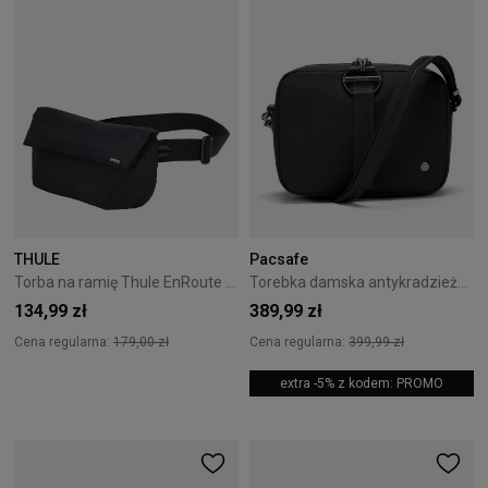
THULE
Pacsafe
Torba na ramię Thule EnRoute Sling 2L Black
Torebka damska antykradzieżowa Pacsafe Citysafe CX Square Crossbody 2,4L
134,99 zł
389,99 zł
Cena regularna:
179,00 zł
Cena regularna:
399,99 zł
extra -5% z kodem: PROMO