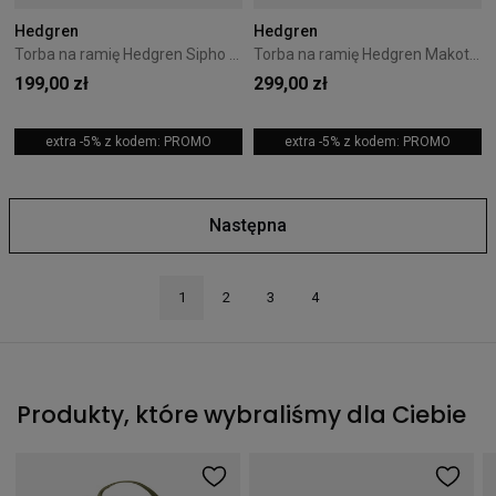
Hedgren
Hedgren
Torba na ramię Hedgren Sipho 1L Black
Torba na ramię Hedgren Makoto 15L Vaporous Grey
199,00 zł
299,00 zł
extra -5% z kodem: PROMO
extra -5% z kodem: PROMO
Następna
1
2
3
4
Produkty, które wybraliśmy dla Ciebie