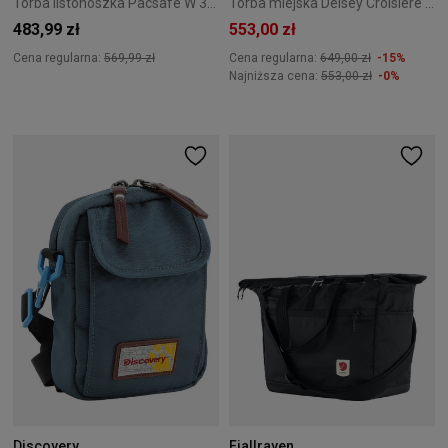
Torba listonoszka Pacsafe W 3L - Navy
Torba miejska Delsey Croisiere 39L Roland Garros Terre Battue
483,99 zł
553,00 zł
Cena regularna:
569,99 zł
Cena regularna:
649,00 zł
-15%
Najniższa cena:
553,00 zł
-0%
Discovery
Fjallraven