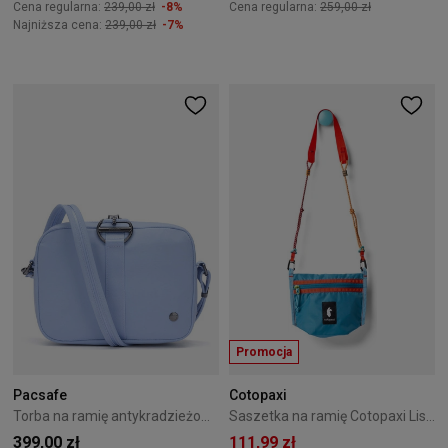
Cena regularna:
239,00 zł
-8%
Cena regularna:
259,00 zł
Najniższa cena:
239,00 zł
-7%
Promocja
Pacsafe
Cotopaxi
Torba na ramię antykradzieżowa Pacsafe Citysafe CX Econyl 3L Serenity Blue
Saszetka na ramię Cotopaxi Lista Lightweight - Del dia
399,00 zł
111,99 zł