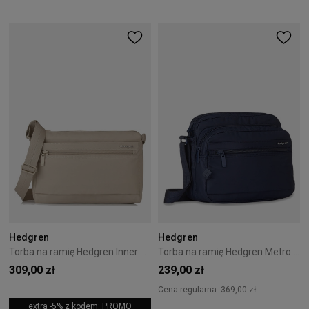
Hedgren
Hedgren
Torba na ramię Hedgren Inner City Eye M RFID Cashmire Beige
Torba na ramię Hedgren Metro 6L Total Eclipse
309,00 zł
239,00 zł
Cena regularna:
369,00 zł
extra -5% z kodem: PROMO