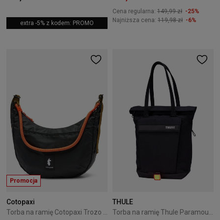
Cena regularna:
149,99 zł
-25%
Najniższa cena:
119,98 zł
-6%
extra -5% z kodem: PROMO
Promocja
Cotopaxi
THULE
Torba na ramię Cotopaxi Trozo Shoulder Bag 8L Black
Torba na ramię Thule Paramount Tote Bag 22l Czarna