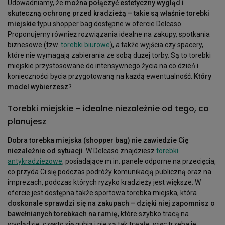
Udowadniamy, że
można połączyć estetyczny wygląd i
skuteczną ochronę przed kradzieżą – takie są właśnie torebki
miejskie
typu shopper bag dostępne w ofercie Delcaso.
Proponujemy również rozwiązania idealne na zakupy, spotkania
biznesowe (tzw.
torebki biurowe
), a także wyjścia czy spacery,
które nie wymagają zabierania ze sobą dużej torby. Są to torebki
miejskie przystosowane do intensywnego życia na co dzień i
konieczności bycia przygotowaną na każdą ewentualność.
Który
model wybierzesz
?
Torebki miejskie – idealne niezależnie od tego, co
planujesz
Dobra torebka miejska (shopper bag) nie zawiedzie Cię
niezależnie od sytuacji
. W Delcaso znajdziesz
torebki
antykradzieżowe
, posiadające m.in. panele odporne na przecięcia,
co przyda Ci się podczas podróży komunikacją publiczną oraz na
imprezach, podczas których ryzyko kradzieży jest większe. W
ofercie jest dostępna także sportowa torebka miejska, która
doskonale sprawdzi się na zakupach – dzięki niej zapomnisz o
bawełnianych torebkach na ramię
, które szybko tracą na
wyglądzie, często się gubią i nie są tak trwałe, więc trzeba je