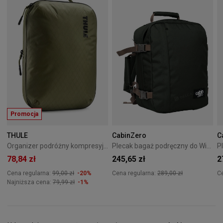
Promocja
THULE
CabinZero
C
Organizer podróżny kompresyjny Thule PackingCube M Soft Green
Plecak bagaż podręczny do Wizzair Cabin Zero Classic 28L Black Sand
78,84 zł
245,65 zł
2
Cena regularna:
99,00 zł
-20%
Cena regularna:
289,00 zł
C
Najniższa cena:
79,99 zł
-1%