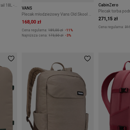
CabinZero
Plecak turystyczny Thule AllTrail 18L - khaki
VANS
Plecak młodzieżowy Vans Old Skool Backpack - marshmallow
271,15 zł
168,00 zł
Cena regularna:
319
Cena regularna:
189,00 zł
-11%
Najniższa cena:
173,50 zł
-3%