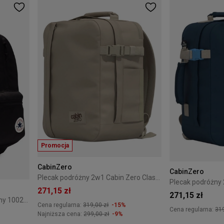
Promocja
CabinZero
CabinZero
Plecak podróżny 2w1 Cabin Zero Classic Tech 28L Zen Garden
271,15 zł
271,15 zł
Plecak miejski Converse Czarny 10021138-A01
Cena regularna:
319,00 zł
-15%
Cena regularna:
319
Najniższa cena:
299,00 zł
-9%