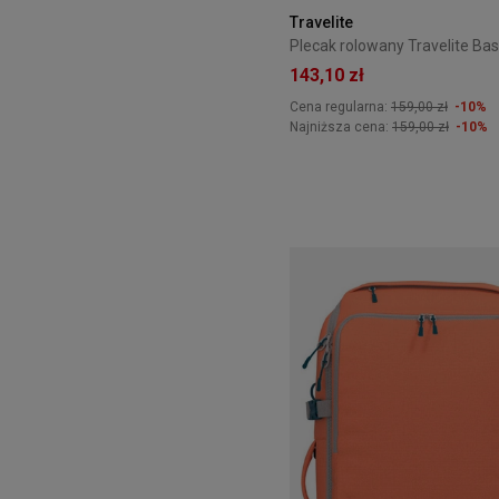
Travelite
143,10 zł
Cena regularna:
159,00 zł
-10%
Najniższa cena:
159,00 zł
-10%