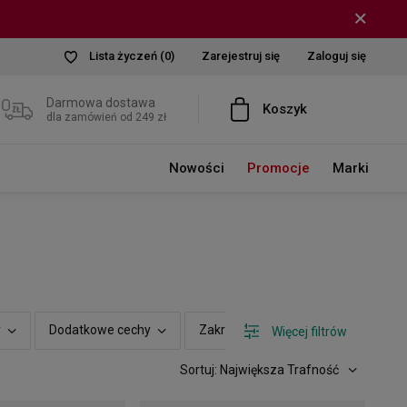
Lista życzeń
(0)
Zarejestruj się
Zaloguj się
Darmowa dostawa
Koszyk
dla zamówień od 249 zł
Nowości
Promocje
Marki
y
Dodatkowe cechy
Zakres cenowy
Pokaż tylko
Więcej filtrów
Sortuj: Największa Trafność