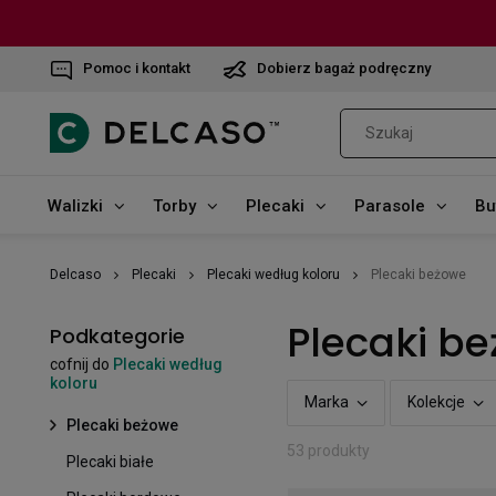
Pomoc i kontakt
Dobierz bagaż podręczny
Walizki
Torby
Plecaki
Parasole
Bu
Delcaso
Plecaki
Plecaki według koloru
Plecaki beżowe
Plecaki b
Podkategorie
cofnij do
Plecaki według
koloru
Marka
Kolekcje
Plecaki beżowe
53 produkty
Plecaki białe