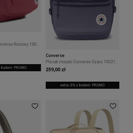
Plecak miejski Converse Różowy 10021138-A29
Converse
Plecak miejski Converse Szary 10021138-A21
 z kodem: PROMO
259,00 zł
extra -5% z kodem: PROMO