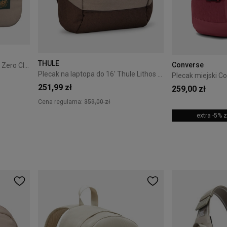
THULE
Converse
Plecak torba podręczna Cabin Zero Classic 44L Cebu Sands
Plecak na laptopa do 16' Thule Lithos 20L Tinted Taupe/Nuanced Brown
251,99 zł
259,00 zł
Cena regularna:
359,00 zł
extra -5%
+13