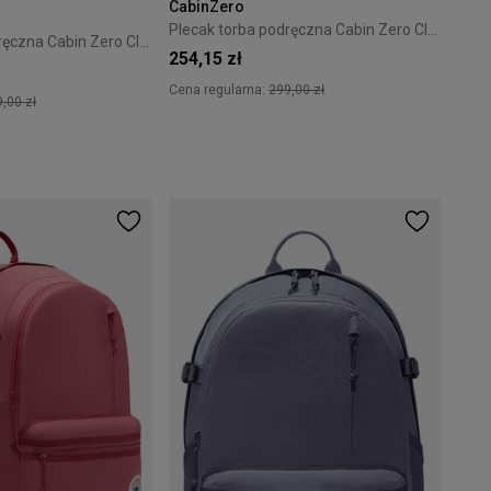
CabinZero
Plecak torba podręczna Cabin Zero Classic 36L Cebu Sands
Plecak torba podręczna Cabin Zero Classic 44L Georgian Khaki
254,15 zł
Cena regularna:
299,00 zł
,00 zł
+20
+13