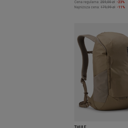
Cena regularna:
259,00 zł
-23%
Najniższa cena:
179,99 zł
-11%
THULE