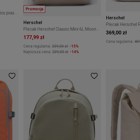
Promocja
Plecak rolowany Travelite Basics piaskowy
Herschel
Herschel
Plecak Herschel Classic Mini 6L MoonBeam
369,00 zł
177,99 zł
Cena regularna:
459
Cena regularna:
209,00 zł
-15%
+4
Najniższa cena:
209,00 zł
-14%