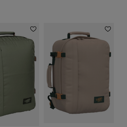
+6
+17