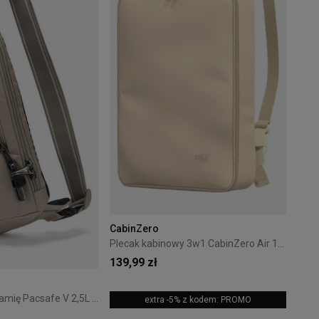
CabinZero
Plecak kabinowy 3w1 CabinZero Air 12L - Cebu sands
139,99 zł
Plecak na jedno ramię Pacsafe V 2,5L Beżowy
extra -5% z kodem: PROMO