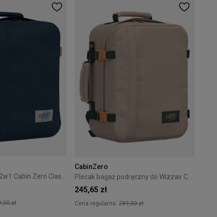
CabinZero
Plecak podróżny 2w1 Cabin Zero Classic Tech 28L Blue Grotto Tech
Plecak bagaż podręczny do Wizzair Cabin Zero Classic 28L Cebu Sands
245,65 zł
,00 zł
Cena regularna:
289,00 zł