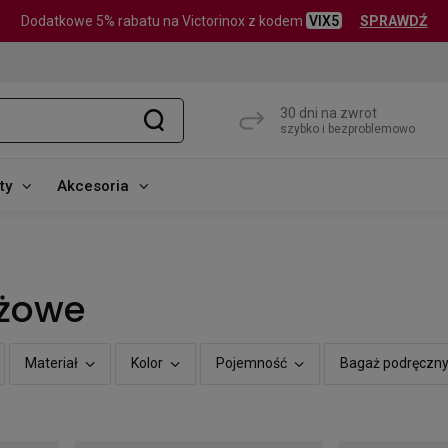
Dodatkowe 5% rabatu na Victorinox z kodem
VIX5
SPRAWDŹ
30 dni na zwrot
szybko i bezproblemowo
ty
Akcesoria
eżowe
Materiał
Kolor
Pojemność
Bagaż podręczn