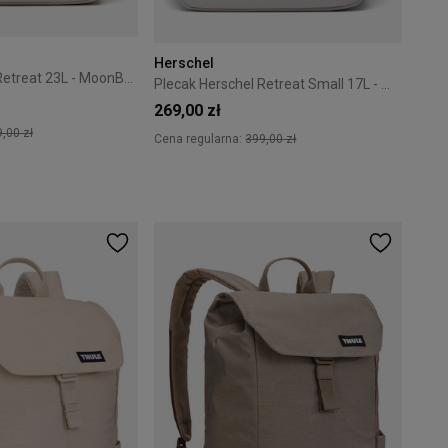
Herschel
Plecak Herschel Retreat 23L - MoonBeam
Plecak Herschel Retreat Small 17L - MoonBeam
269,00 zł
,00 zł
Cena regularna:
399,00 zł
+4