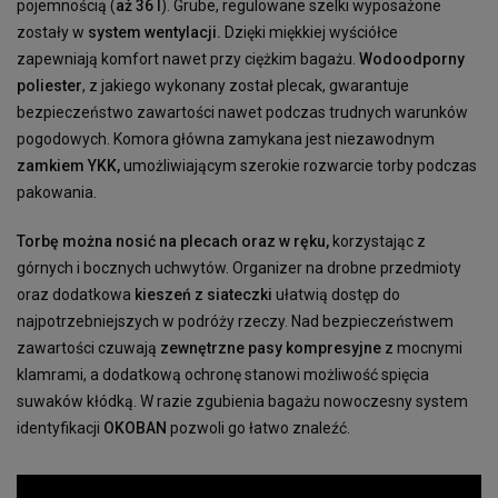
pojemnością (
aż 36 l
). Grube, regulowane szelki wyposażone
zostały w
system wentylacji.
Dzięki miękkiej wyściółce
zapewniają komfort nawet przy ciężkim bagażu.
Wodoodporny
poliester
, z jakiego wykonany został plecak, gwarantuje
bezpieczeństwo zawartości nawet podczas trudnych warunków
pogodowych. Komora główna zamykana jest niezawodnym
zamkiem YKK,
umożliwiającym szerokie rozwarcie torby podczas
pakowania.
Torbę można nosić na plecach oraz w ręku,
korzystając z
górnych i bocznych uchwytów. Organizer na drobne przedmioty
oraz dodatkowa
kieszeń z siateczki
ułatwią dostęp do
najpotrzebniejszych w podróży rzeczy. Nad bezpieczeństwem
zawartości czuwają
zewnętrzne pasy kompresyjne
z mocnymi
klamrami, a dodatkową ochronę stanowi możliwość spięcia
suwaków kłódką. W razie zgubienia bagażu nowoczesny system
identyfikacji
OKOBAN
pozwoli go łatwo znaleźć.