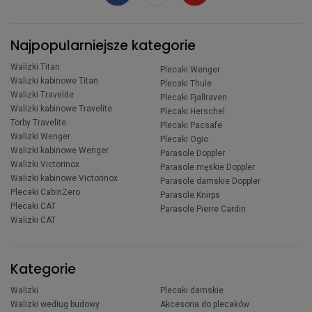
Najpopularniejsze kategorie
Walizki Titan
Plecaki Wenger
Walizki kabinowe Titan
Plecaki Thule
Walizki Travelite
Plecaki Fjallraven
Walizki kabinowe Travelite
Plecaki Herschel
Torby Travelite
Plecaki Pacsafe
Walizki Wenger
Plecaki Ogio
Walizki kabinowe Wenger
Parasole Doppler
Walizki Victorinox
Parasole męskie Doppler
Walizki kabinowe Victorinox
Parasole damskie Doppler
Plecaki CabinZero
Parasole Knirps
Plecaki CAT
Parasole Pierre Cardin
Walizki CAT
Kategorie
Walizki
Plecaki damskie
Walizki według budowy
Akcesoria do plecaków