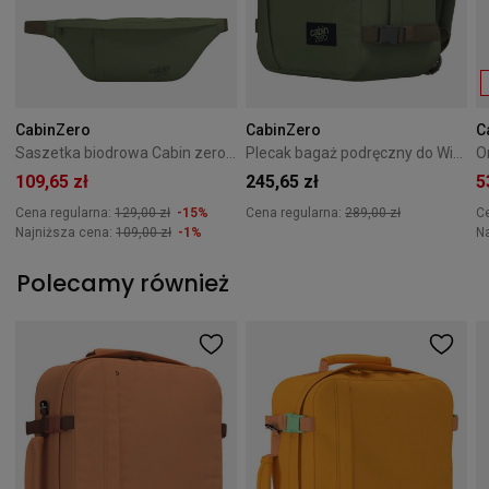
CabinZero
CabinZero
C
Saszetka biodrowa Cabin zero Hip Pack 2L Georgian Khaki
Plecak bagaż podręczny do Wizzair Cabin Zero Classic 28L Georgian Khaki
109,65 zł
245,65 zł
5
Cena regularna:
129,00 zł
-15%
Cena regularna:
289,00 zł
C
Najniższa cena:
109,00 zł
-1%
N
Polecamy również