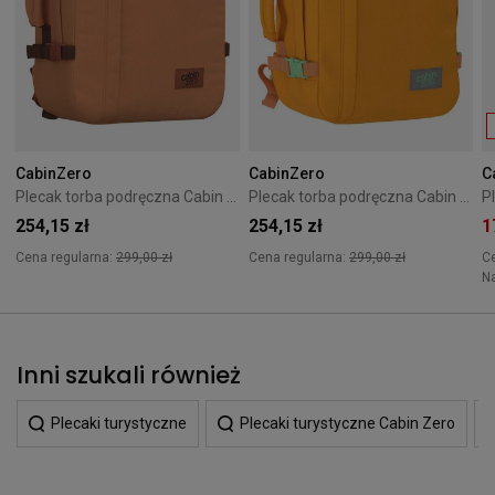
CabinZero
CabinZero
C
Plecak torba podręczna Cabin Zero Classic 36L Gobi Sands
Plecak torba podręczna Cabin Zero Classic 36L Honeycomb
254,15 zł
254,15 zł
1
Cena regularna:
299,00 zł
Cena regularna:
299,00 zł
C
N
Inni szukali również
Plecaki turystyczne
Plecaki turystyczne Cabin Zero