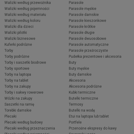
Walizki według przewoźnika
Parasole
Walizki według pojemności
Parasole męskie
Walizki według materiału
Parasole damskie
Walizki według koloru
Parasole kieszonkowe
Walizki dla dzieci
Parasole krótkie
Walizki pilotki
Parasole długie
Walizki biznesowe
Parasole dwuosobowe
Kuferki podróżne
Parasole automatyczne
Torby
Parasole przeźroczyste
Torby podróżne
Pudełka prezentowe i akcesoria
Torby i saszetki biodrowe
Buty
Torby sportowe
Buty męskie
Torby na laptopa
Buty damskie
Torby na tablet
Akcesoria
Torby na zakupy
Akcesoria podróżne
Torby i sakwy rowerowe
Kubki termiczne
Wózki na zakupy
Butelki termiczne
Saszetki na ramię
Termosy
Torebki damskie
Butelki na wodę
Plecaki
Etui na laptopa lub tablet
Plecaki według budowy
Portfele
Plecaki według przeznaczenia
Przenośne ekspresy do kawy