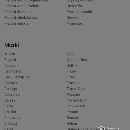
Plecaki według pojemności
Scyzoryki i noże
Plecaki według koloru
Breloczki
Plecaki dla dzieci
Paski do spodni
Plecaki młodzieżowe
Nowości
Plecaki męskie
Promocje
Marki
Alpaka
Ogio
Bugatti
Ostrichpillow
Cabeau
Rollink
CabinZero
Thule
CAT - Caterpillar
Titan
Cotopaxi
Travelite
Contigo
Travel Blue
Converse
Pacsafe
Delsey
Pierre Cardin
Derby
Pick & Pack
Doppler
Primus
Discovery
Roncato
Dr.Bacty
Rolser
Esprit
United Colors of Benetton