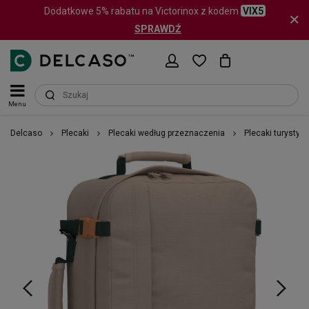
Dodatkowe 5% rabatu na Victorinox z kodem
VIX5
SPRAWDŹ
Menu
Delcaso
Plecaki
Plecaki według przeznaczenia
Plecaki turystyc