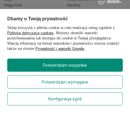
Happy Rain
Saxoline
Fjallraven
Wacaco
Hedgren
Wenger
Dbamy o Twoją prywatność
Herschel
Victorinox
Sklep korzysta z plików cookie w celu realizacji usług zgodnie z
Jeep
Volkswagen
Polityką dotyczącą cookies
. Możesz określić warunki
Knirps
XD Design
przechowywania lub dostępu do cookie w Twojej przeglądarce.
LEGO
Zojirushi
Więcej informacji na temat warunków i prywatności można znaleźć
Muitomas
FLYNKA
także na stronie
Prywatność i warunki Google
.
National Geographic
VANS
Potwierdzam wszystkie
Potwierdzam wymagane
Konfiguracja zgód
Dodaj do koszyka
Copyright © 2026
delcaso.pl
. Wszelkie prawa zastrzeżone.
Polityka prywatności
Zarządzaj plikami cookie