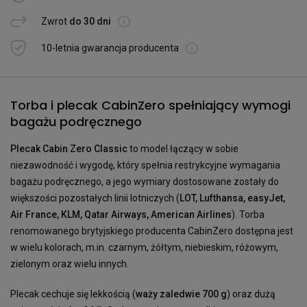
Zwrot
do 30 dni
10-letnia gwarancja producenta
Torba i plecak CabinZero spełniający wymogi
bagażu podręcznego
Plecak Cabin Zero Classic
to model łączący w sobie
niezawodność i wygodę, który spełnia restrykcyjne wymagania
bagażu podręcznego, a jego wymiary dostosowane zostały do
większości pozostałych linii lotniczych (
LOT, Lufthansa, easyJet,
Air France, KLM, Qatar Airways, American Airlines
). Torba
renomowanego brytyjskiego producenta CabinZero dostępna jest
w wielu kolorach, m.in. czarnym, żółtym, niebieskim, różowym,
zielonym oraz wielu innych.
Plecak cechuje się lekkością (
waży zaledwie 700 g
) oraz dużą