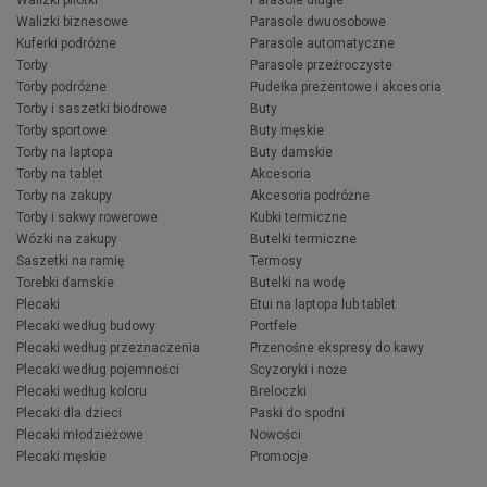
Walizki biznesowe
Parasole dwuosobowe
Kuferki podróżne
Parasole automatyczne
Torby
Parasole przeźroczyste
Torby podróżne
Pudełka prezentowe i akcesoria
Torby i saszetki biodrowe
Buty
Torby sportowe
Buty męskie
Torby na laptopa
Buty damskie
Torby na tablet
Akcesoria
Torby na zakupy
Akcesoria podróżne
Torby i sakwy rowerowe
Kubki termiczne
Wózki na zakupy
Butelki termiczne
Saszetki na ramię
Termosy
Torebki damskie
Butelki na wodę
Plecaki
Etui na laptopa lub tablet
Plecaki według budowy
Portfele
Plecaki według przeznaczenia
Przenośne ekspresy do kawy
Plecaki według pojemności
Scyzoryki i noże
Plecaki według koloru
Breloczki
Plecaki dla dzieci
Paski do spodni
Plecaki młodzieżowe
Nowości
Plecaki męskie
Promocje