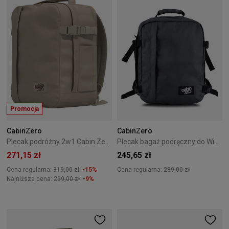
Promocja
CabinZero
CabinZero
Plecak podróżny 2w1 Cabin Zero Classic Tech 28L Zen Garden
Plecak bagaż podręczny do Wizzair Cabin Zero Classic 28L Original Grey
271,15 zł
245,65 zł
Cena regularna:
319,00 zł
-15%
Cena regularna:
289,00 zł
Najniższa cena:
299,00 zł
-9%