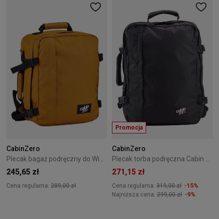
Promocja
CabinZero
CabinZero
Plecak bagaż podręczny do Wizzair Cabin Zero Classic 28L Orange Chill
Plecak torba podręczna Cabin Zero Classic 44L czarna
245,65 zł
271,15 zł
Cena regularna:
289,00 zł
Cena regularna:
319,00 zł
-15%
Najniższa cena:
299,00 zł
-9%