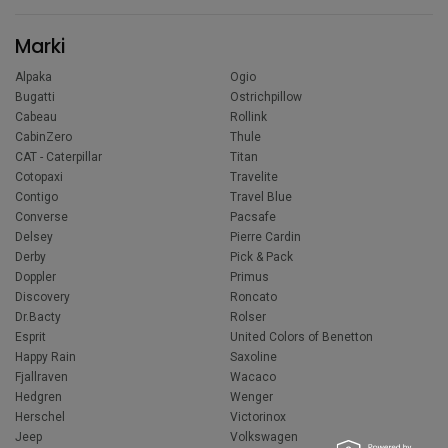
Marki
Alpaka
Ogio
Bugatti
Ostrichpillow
Cabeau
Rollink
CabinZero
Thule
CAT - Caterpillar
Titan
Cotopaxi
Travelite
Contigo
Travel Blue
Converse
Pacsafe
Delsey
Pierre Cardin
Derby
Pick & Pack
Doppler
Primus
Discovery
Roncato
Dr.Bacty
Rolser
Esprit
United Colors of Benetton
Happy Rain
Saxoline
Fjallraven
Wacaco
Hedgren
Wenger
Herschel
Victorinox
Jeep
Volkswagen