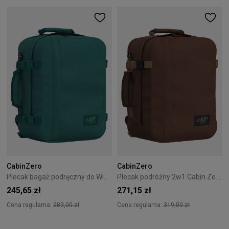
CabinZero
CabinZero
Plecak bagaż podręczny do Wizzair Cabin Zero Classic 28L Meadow Green
Plecak podróżny 2w1 Cabin Zero Classic Tech 28L Redwood
245,65 zł
271,15 zł
Cena regularna:
289,00 zł
Cena regularna:
319,00 zł