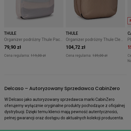
THULE
THULE
C
Organizer podróżny Thule PackingCube kompresyjny M biały
Organizer podróżny Thule Clean/Dirty Cube Gentle beige
79,90 zł
104,72 zł
1
Cena regularna:
119,00 zł
Cena regularna:
139,00 zł
C
N
Delcaso – Autoryzowany Sprzedawca CabinZero
W Delcaso jako autoryzowany sprzedawca marki CabinZero
oferujemy wyłącznie oryginalne produkty pochodzące z oficjalnej
dystrybucji. Dzięki temu klienci mają pewność autentyczności,
pełnej gwarancji oraz dostępu do aktualnych kolekcji producenta.