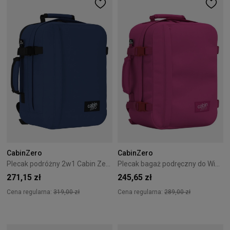
CabinZero
CabinZero
Plecak podróżny 2w1 Cabin Zero Classic Tech 28L Navy
Plecak bagaż podręczny do Wizzair Cabin Zero Classic 28L Lovestruck Pink
271,15 zł
245,65 zł
Cena regularna:
319,00 zł
Cena regularna:
289,00 zł