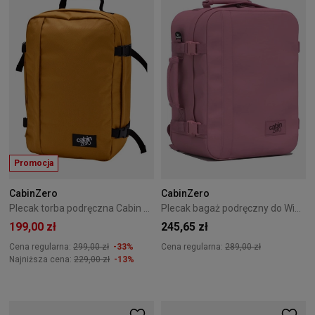
Promocja
CabinZero
CabinZero
Plecak torba podręczna Cabin Zero Classic 36L Orange Chill
Plecak bagaż podręczny do Wizzair Cabin Zero Classic 28L Rosa rosa
199,00 zł
245,65 zł
Cena regularna:
299,00 zł
-33%
Cena regularna:
289,00 zł
Najniższa cena:
229,00 zł
-13%