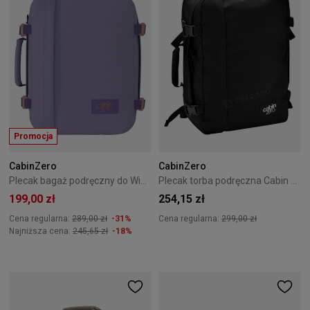
Promocja
CabinZero
CabinZero
Plecak bagaż podręczny do Wizzair Cabin Zero Classic 28L Smokey Violet
Plecak torba podręczna Cabin Zero Classic 36L Absolute Black
199,00 zł
254,15 zł
Cena regularna:
289,00 zł
-31%
Cena regularna:
299,00 zł
Najniższa cena:
245,65 zł
-18%