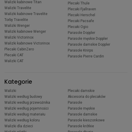
Walizki kabinowe Titan
Plecaki Thule
Walizki Travelite
Plecaki Fjallraven
Walizki kabinowe Travelite
Plecaki Herschel
Torby Travelite
Plecaki Pacsafe
Walizki Wenger
Plecaki Ogio
Walizki kabinowe Wenger
Parasole Doppler
Walizki Victorinox
Parasole męskie Doppler
Walizki kabinowe Victorinox
Parasole damskie Doppler
Plecaki CabinZero
Parasole Knirps
Plecaki CAT
Parasole Pierre Cardin
Walizki CAT
Kategorie
Walizki
Plecaki damskie
Walizki według budowy
Akcesoria do plecaków
Walizki według przewoźnika
Parasole
Walizki według pojemności
Parasole męskie
Walizki według materiału
Parasole damskie
Walizki według koloru
Parasole kieszonkowe
Walizki dla dzieci
Parasole krótkie
Walizki pilotki
Parasole długie