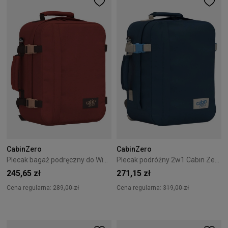
CabinZero
CabinZero
Plecak bagaż podręczny do Wizzair Cabin Zero Classic 28L Sangria Red
Plecak podróżny 2w1 Cabin Zero Classic Tech 28L Blue Grotto Tech
245,65 zł
271,15 zł
Cena regularna:
289,00 zł
Cena regularna:
319,00 zł