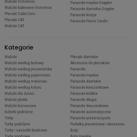
Walizki Victorinox
Parasole męskie Doppler
Walizki kabinowe Victorinox
Parasole damskie Doppler
Plecaki CabinZero
Parasole Knirps
Plecaki CAT
Parasole Pierre Cardin
Walizki CAT
Kategorie
Walizki
Plecaki damskie
Walizki według budowy
Akcesoria do plecaków
Walizki według przewoźnika
Parasole
Walizki według pojemności
Parasole męskie
Walizki według materiału
Parasole damskie
Walizki według koloru
Parasole kieszonkowe
Walizki dla dzieci
Parasole krótkie
Walizki pilotki
Parasole długie
Walizki biznesowe
Parasole dwuosobowe
Kuferki podróżne
Parasole automatyczne
Torby
Parasole przeźroczyste
Torby podróżne
Pudełka prezentowe i akcesoria
Torby i saszetki biodrowe
Buty
Torby sportowe
Buty męskie