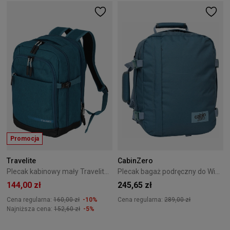
Promocja
Travelite
CabinZero
Plecak kabinowy mały Travelite Kick Off niebieski
Plecak bagaż podręczny do Wizzair Cabin Zero Classic 28L Aruba Blue
144,00 zł
245,65 zł
Cena regularna:
160,00 zł
-10%
Cena regularna:
289,00 zł
Najniższa cena:
152,60 zł
-5%