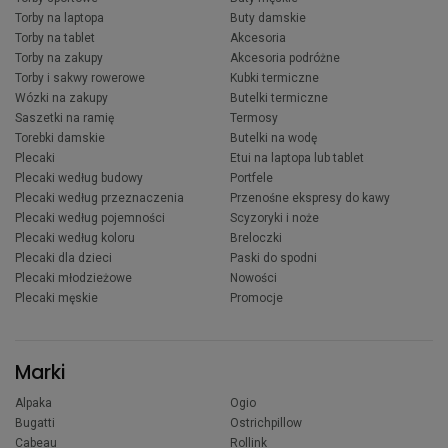
Torby na laptopa
Buty damskie
Torby na tablet
Akcesoria
Torby na zakupy
Akcesoria podróżne
Torby i sakwy rowerowe
Kubki termiczne
Wózki na zakupy
Butelki termiczne
Saszetki na ramię
Termosy
Torebki damskie
Butelki na wodę
Plecaki
Etui na laptopa lub tablet
Plecaki według budowy
Portfele
Plecaki według przeznaczenia
Przenośne ekspresy do kawy
Plecaki według pojemności
Scyzoryki i noże
Plecaki według koloru
Breloczki
Plecaki dla dzieci
Paski do spodni
Plecaki młodzieżowe
Nowości
Plecaki męskie
Promocje
Marki
Alpaka
Ogio
Bugatti
Ostrichpillow
Cabeau
Rollink