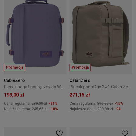
Promocja
Promocja
CabinZero
CabinZero
Plecak bagaż podręczny do Wizzair Cabin Zero Classic 28L Smokey Violet
Plecak podróżny 2w1 Cabin Zero Classic Tech 28L Zen Garden
199,00 zł
271,15 zł
Cena regularna:
289,00 zł
-31%
Cena regularna:
319,00 zł
-15%
Najniższa cena:
245,65 zł
-18%
Najniższa cena:
299,00 zł
-9%