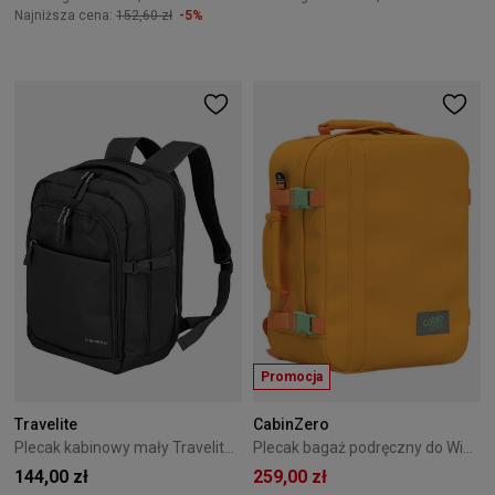
Najniższa cena:
152,60 zł
-5%
Promocja
Travelite
CabinZero
Plecak kabinowy mały Travelite Kick Off czarna
Plecak bagaż podręczny do Wizzair Cabin Zero Classic 28L Honeycomb
144,00 zł
259,00 zł