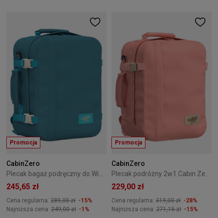
Promocja
Promocja
CabinZero
CabinZero
Plecak bagaż podręczny do Wizzair Cabin Zero Classic 28L Bali Blue
Plecak podróżny 2w1 Cabin Zero Classic Tech 28L Pinku
245,65 zł
229,00 zł
Cena regularna:
289,00 zł
-15%
Cena regularna:
319,00 zł
-28%
Najniższa cena:
249,00 zł
-1%
Najniższa cena:
271,15 zł
-15%