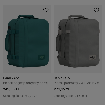
CabinZero
CabinZero
Plecak bagaż podręczny do Wizzair Cabin Zero Classic 28L Meadow Green
Plecak podróżny 2w1 Cabin Zero Classic Tech 28L Silver Storm
245,65 zł
271,15 zł
Cena regularna:
289,00 zł
Cena regularna:
319,00 zł