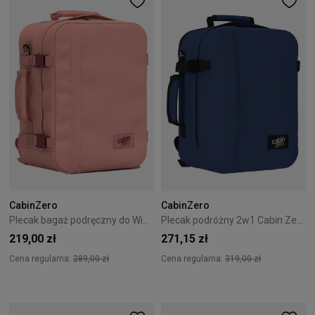
CabinZero
CabinZero
Plecak bagaż podręczny do Wizzair Cabin Zero Classic 28L Macaroon pink
Plecak podróżny 2w1 Cabin Zero Classic Tech 28L Navy
219,00 zł
271,15 zł
Cena regularna:
289,00 zł
Cena regularna:
319,00 zł