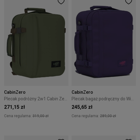
CabinZero
CabinZero
Plecak podróżny 2w1 Cabin Zero Classic Tech 28L Georgian Khaki
Plecak bagaż podręczny do Wizzair Cabin Zero Classic 28L Solace sky
271,15 zł
245,65 zł
Cena regularna:
319,00 zł
Cena regularna:
289,00 zł