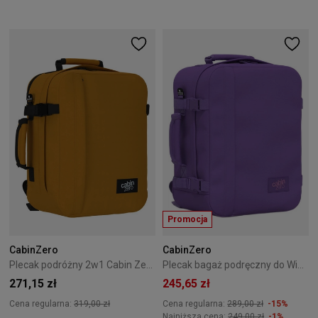
Promocja
CabinZero
CabinZero
Plecak podróżny 2w1 Cabin Zero Classic Tech 28L Orange Chill
Plecak bagaż podręczny do Wizzair Cabin Zero Classic 28L Lavender Dream
271,15 zł
245,65 zł
Cena regularna:
319,00 zł
Cena regularna:
289,00 zł
-15%
Najniższa cena:
249,00 zł
-1%