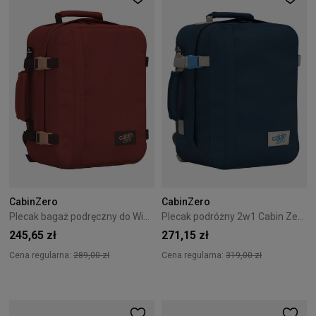
CabinZero
CabinZero
Plecak bagaż podręczny do Wizzair Cabin Zero Classic 28L Sangria Red
Plecak podróżny 2w1 Cabin Zero Classic Tech 28L Blue Grotto Tech
245,65 zł
271,15 zł
Cena regularna:
289,00 zł
Cena regularna:
319,00 zł