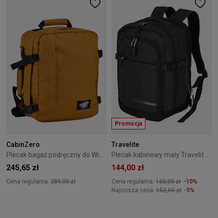
Promocja
CabinZero
Travelite
Plecak bagaż podręczny do Wizzair Cabin Zero Classic 28L Orange Chill
Plecak kabinowy mały Travelite Kick Off antracytowy
245,65 zł
144,00 zł
Cena regularna:
289,00 zł
Cena regularna:
160,00 zł
-10%
Najniższa cena:
152,60 zł
-5%