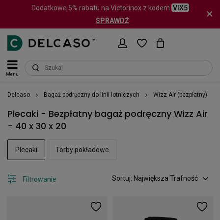
Dodatkowe 5% rabatu na Victorinox z kodem
VIX5
SPRAWDŹ
Menu
Delcaso
Bagaż podręczny do linii lotniczych
Wizz Air (bezpłatny)
Plecaki - Bezpłatny bagaż podręczny Wizz Air
- 40 x 30 x 20
Plecaki
Torby pokładowe
Sortuj: Największa Trafność
Filtrowanie