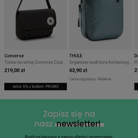
Converse
THULE
D
Torba na ramię Converse Czarna 10026011-A01
Organizer podróżny kompresyjny Thule PackingCube S Pond Gray
219,00 zł
63,90 zł
2
Cena regularna:
79,00 zł
extra -5% z kodem: PROMO
Zapisz się na
nasz
newsletter!
Bądź na bieżąco z naszą ofertą i promocjami.