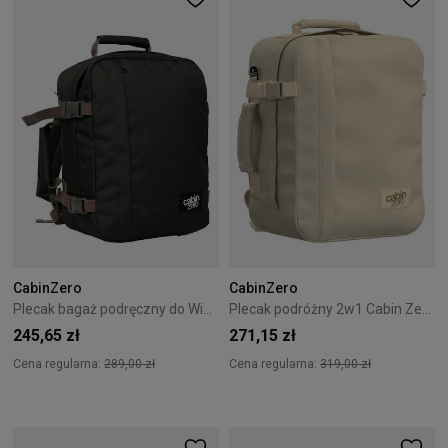
CabinZero
CabinZero
Plecak bagaż podręczny do Wizzair Cabin Zero Classic 28L Black Sand
Plecak podróżny 2w1 Cabin Zero Classic Tech 28L Shell White
245,65 zł
271,15 zł
Cena regularna:
289,00 zł
Cena regularna:
319,00 zł