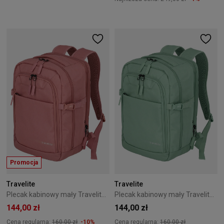
Promocja
Travelite
Travelite
Plecak kabinowy mały Travelite Kick Off różowy
Plecak kabinowy mały Travelite Kick Off zielony
144,00 zł
144,00 zł
Cena regularna:
160,00 zł
-10%
Cena regularna:
160,00 zł