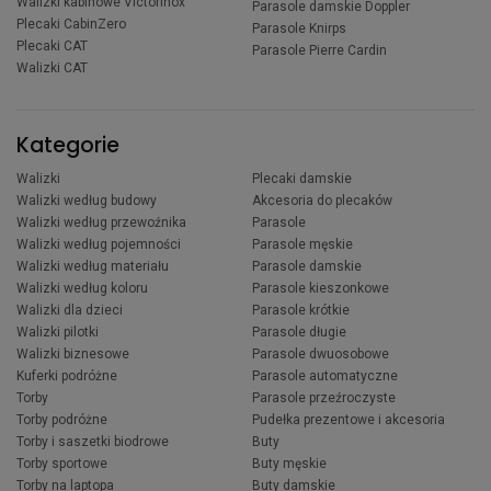
Walizki kabinowe Victorinox
Parasole damskie Doppler
Plecaki CabinZero
Parasole Knirps
Plecaki CAT
Parasole Pierre Cardin
Walizki CAT
Kategorie
Walizki
Plecaki damskie
Walizki według budowy
Akcesoria do plecaków
Walizki według przewoźnika
Parasole
Walizki według pojemności
Parasole męskie
Walizki według materiału
Parasole damskie
Walizki według koloru
Parasole kieszonkowe
Walizki dla dzieci
Parasole krótkie
Walizki pilotki
Parasole długie
Walizki biznesowe
Parasole dwuosobowe
Kuferki podróżne
Parasole automatyczne
Torby
Parasole przeźroczyste
Torby podróżne
Pudełka prezentowe i akcesoria
Torby i saszetki biodrowe
Buty
Torby sportowe
Buty męskie
Torby na laptopa
Buty damskie