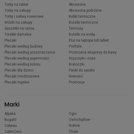
Torby na tablet
Akcesoria
Torby na zakupy
Akcesoria podróżne
Torby i sakwy rowerowe
Kubki termiczne
Wózki na zakupy
Butelki termiczne
Saszetki na ramię
Termosy
Torebki damskie
Butelki na wodę
Plecaki
Etui na laptopa lub tablet
Plecaki według budowy
Portfele
Plecaki według przeznaczenia
Przenośne ekspresy do kawy
Plecaki według pojemności
Scyzoryki i noże
Plecaki według koloru
Breloczki
Plecaki dla dzieci
Paski do spodni
Plecaki młodzieżowe
Nowości
Plecaki męskie
Promocje
Marki
Alpaka
Ogio
Bugatti
Ostrichpillow
Cabeau
Rollink
CabinZero
Thule