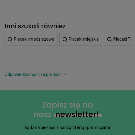
Inni szukali również
Plecaki młodzieżowe
Plecaki miejskie
Plecaki Tra
Odpowiedzialność za produkt
Zapisz się na
nasz
newsletter!
Bądź na bieżąco z naszą ofertą i promocjami.