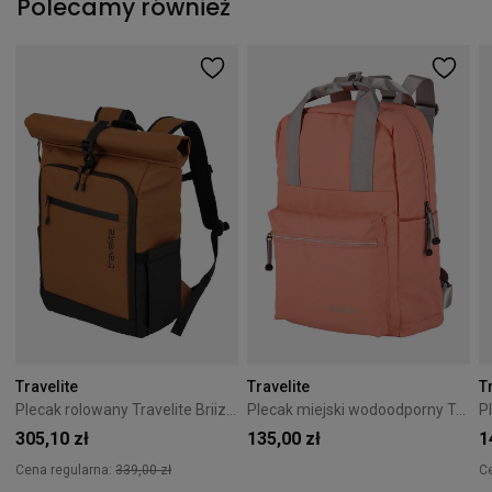
Polecamy również
Travelite
Travelite
T
Plecak rolowany Travelite Briize Roll-Up 24L Curry
Plecak miejski wodoodporny Travelite Basics 11L - koralowy
305,10 zł
135,00 zł
1
Cena regularna:
339,00 zł
C