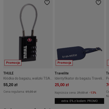
Promocja
Promocja
THULE
Travelite
T
Kłódka do bagażu, walizki TSA Thule
Identyfikator do bagażu Travelite ACC niebieski
55,20 zł
25,00 zł
7
Cena regularna:
69,00 zł
C
Najniższa cena:
29,00 zł
-13%
N
extra -5% z kodem: PROMO