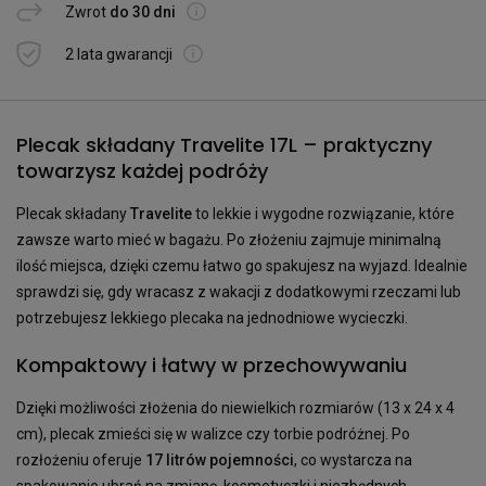
Zwrot
do 30 dni
2 lata gwarancji
Plecak składany Travelite 17L – praktyczny
towarzysz każdej podróży
Plecak składany
Travelite
to lekkie i wygodne rozwiązanie, które
zawsze warto mieć w bagażu. Po złożeniu zajmuje minimalną
ilość miejsca, dzięki czemu łatwo go spakujesz na wyjazd. Idealnie
sprawdzi się, gdy wracasz z wakacji z dodatkowymi rzeczami lub
potrzebujesz lekkiego plecaka na jednodniowe wycieczki.
Kompaktowy i łatwy w przechowywaniu
Dzięki możliwości złożenia do niewielkich rozmiarów (13 x 24 x 4
cm), plecak zmieści się w walizce czy torbie podróżnej. Po
rozłożeniu oferuje
17 litrów pojemności
, co wystarcza na
spakowanie ubrań na zmianę, kosmetyczki i niezbędnych