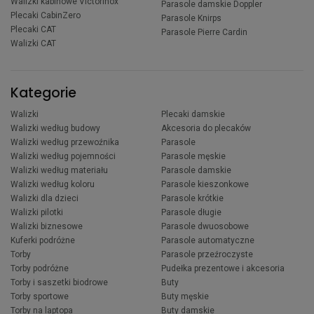
Walizki kabinowe Victorinox
Parasole damskie Doppler
Plecaki CabinZero
Parasole Knirps
Plecaki CAT
Parasole Pierre Cardin
Walizki CAT
Kategorie
Walizki
Plecaki damskie
Walizki według budowy
Akcesoria do plecaków
Walizki według przewoźnika
Parasole
Walizki według pojemności
Parasole męskie
Walizki według materiału
Parasole damskie
Walizki według koloru
Parasole kieszonkowe
Walizki dla dzieci
Parasole krótkie
Walizki pilotki
Parasole długie
Walizki biznesowe
Parasole dwuosobowe
Kuferki podróżne
Parasole automatyczne
Torby
Parasole przeźroczyste
Torby podróżne
Pudełka prezentowe i akcesoria
Torby i saszetki biodrowe
Buty
Torby sportowe
Buty męskie
Torby na laptopa
Buty damskie