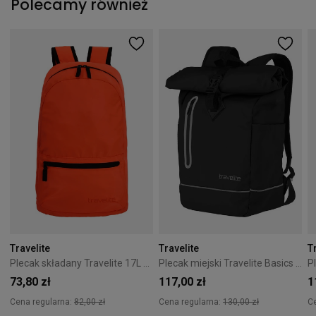
Polecamy również
Travelite
Travelite
T
Plecak składany Travelite 17L Pomarańczowy
Plecak miejski Travelite Basics Rollup 19L Czarny
73,80 zł
117,00 zł
1
Cena regularna:
82,00 zł
Cena regularna:
130,00 zł
C