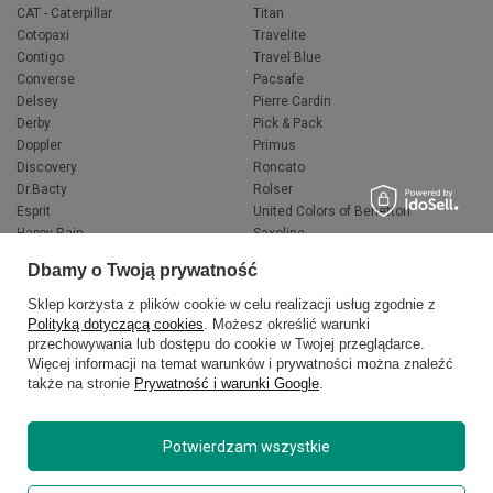
CAT - Caterpillar
Titan
Cotopaxi
Travelite
Contigo
Travel Blue
Converse
Pacsafe
Delsey
Pierre Cardin
Derby
Pick & Pack
Doppler
Primus
Discovery
Roncato
Dr.Bacty
Rolser
Esprit
United Colors of Benetton
Happy Rain
Saxoline
Fjallraven
Wacaco
Dbamy o Twoją prywatność
Hedgren
Wenger
Herschel
Victorinox
Sklep korzysta z plików cookie w celu realizacji usług zgodnie z
Jeep
Volkswagen
Polityką dotyczącą cookies
. Możesz określić warunki
przechowywania lub dostępu do cookie w Twojej przeglądarce.
Knirps
XD Design
Więcej informacji na temat warunków i prywatności można znaleźć
LEGO
Zojirushi
także na stronie
Prywatność i warunki Google
.
Muitomas
FLYNKA
National Geographic
VANS
Potwierdzam wszystkie