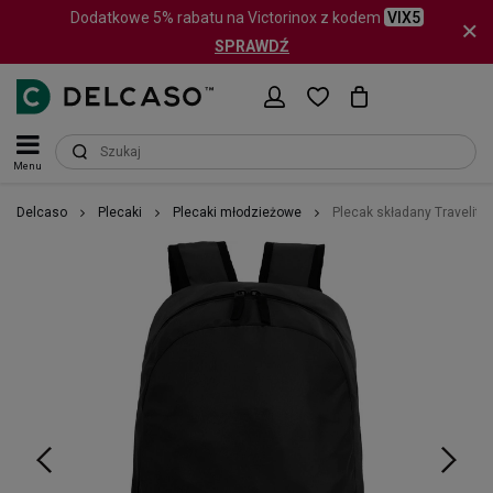
Dodatkowe 5% rabatu na Victorinox z kodem
VIX5
SPRAWDŹ
Menu
Delcaso
Plecaki
Plecaki młodzieżowe
Plecak składany Travelite