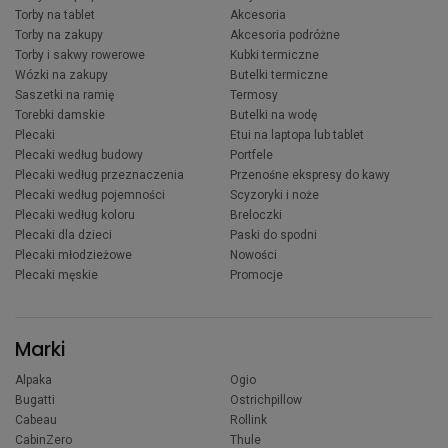
Torby na tablet
Akcesoria
Torby na zakupy
Akcesoria podróżne
Torby i sakwy rowerowe
Kubki termiczne
Wózki na zakupy
Butelki termiczne
Saszetki na ramię
Termosy
Torebki damskie
Butelki na wodę
Plecaki
Etui na laptopa lub tablet
Plecaki według budowy
Portfele
Plecaki według przeznaczenia
Przenośne ekspresy do kawy
Plecaki według pojemności
Scyzoryki i noże
Plecaki według koloru
Breloczki
Plecaki dla dzieci
Paski do spodni
Plecaki młodzieżowe
Nowości
Plecaki męskie
Promocje
Marki
Alpaka
Ogio
Bugatti
Ostrichpillow
Cabeau
Rollink
CabinZero
Thule