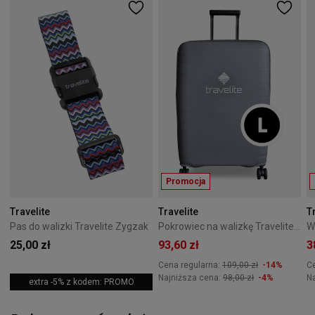
Promocja
Travelite
Travelite
T
Pas do walizki Travelite Zygzak
Pokrowiec na walizkę Travelite szary- rozmiar L
W
25,00 zł
93,60 zł
3
Cena regularna:
109,00 zł
-14%
C
Najniższa cena:
98,00 zł
-4%
N
extra -5% z kodem: PROMO