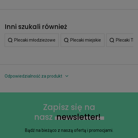
Inni szukali również
Plecaki młodzieżowe
Plecaki miejskie
Plecaki Tra
Odpowiedzialność za produkt
Zapisz się na
nasz
newsletter!
Bądź na bieżąco z naszą ofertą i promocjami.