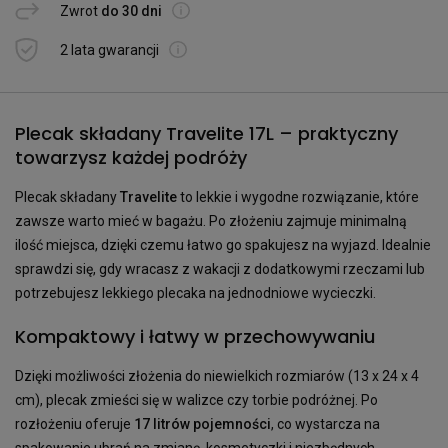
Zwrot
do 30 dni
2 lata gwarancji
Plecak składany Travelite 17L – praktyczny
towarzysz każdej podróży
Plecak składany
Travelite
to lekkie i wygodne rozwiązanie, które
zawsze warto mieć w bagażu. Po złożeniu zajmuje minimalną
ilość miejsca, dzięki czemu łatwo go spakujesz na wyjazd. Idealnie
sprawdzi się, gdy wracasz z wakacji z dodatkowymi rzeczami lub
potrzebujesz lekkiego plecaka na jednodniowe wycieczki.
Kompaktowy i łatwy w przechowywaniu
Dzięki możliwości złożenia do niewielkich rozmiarów (13 x 24 x 4
cm), plecak zmieści się w walizce czy torbie podróżnej. Po
rozłożeniu oferuje
17 litrów pojemności
, co wystarcza na
spakowanie ubrań na zmianę, kosmetyczki i niezbędnych