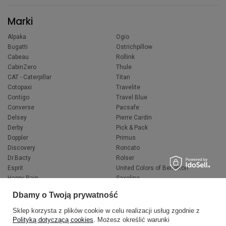
Marki
Alpaka
Ogio
Bugatti
Ostrichpillow
Cabeau
Rollink
CabinZero
Thule
CAT - Caterpillar
Titan
Cotopaxi
Travelite
Contigo
Travel Blue
Converse
Pacsafe
Delsey
Pierre Cardin
Derby
Pick & Pack
Doppler
Primus
Discovery
Roncato
Dr.Bacty
Rolser
Esprit
United Colors of Benetton
Happy Rain
Saxoline
Fjallraven
Wacaco
Dbamy o Twoją prywatność
Hedgren
Wenger
Herschel
Victorinox
Sklep korzysta z plików cookie w celu realizacji usług zgodnie z
Jeep
Volkswagen
Polityką dotyczącą cookies
. Możesz określić warunki