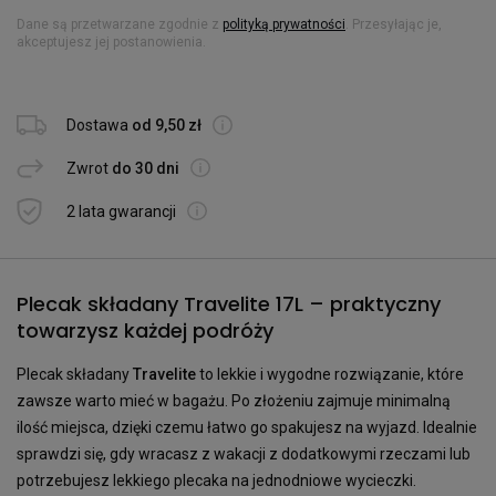
Dane są przetwarzane zgodnie z
polityką prywatności
. Przesyłając je,
akceptujesz jej postanowienia.
Dostawa
od 9,50 zł
Zwrot
do 30 dni
2 lata gwarancji
Plecak składany Travelite 17L – praktyczny
towarzysz każdej podróży
Plecak składany
Travelite
to lekkie i wygodne rozwiązanie, które
zawsze warto mieć w bagażu. Po złożeniu zajmuje minimalną
ilość miejsca, dzięki czemu łatwo go spakujesz na wyjazd. Idealnie
sprawdzi się, gdy wracasz z wakacji z dodatkowymi rzeczami lub
potrzebujesz lekkiego plecaka na jednodniowe wycieczki.