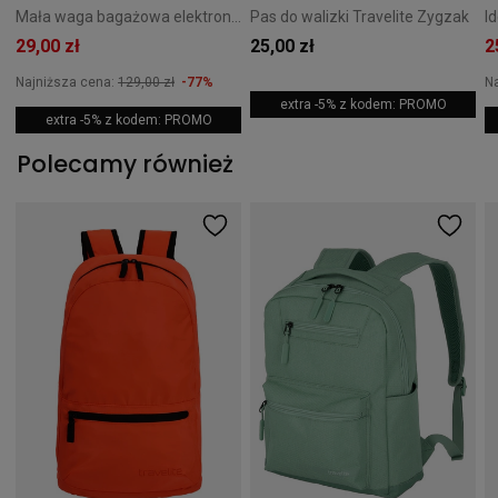
Mała waga bagażowa elektroniczna Travelite Niebieska
Pas do walizki Travelite Zygzak
29,00 zł
25,00 zł
2
Najniższa cena:
129,00 zł
-77%
N
extra -5% z kodem: PROMO
extra -5% z kodem: PROMO
Polecamy również