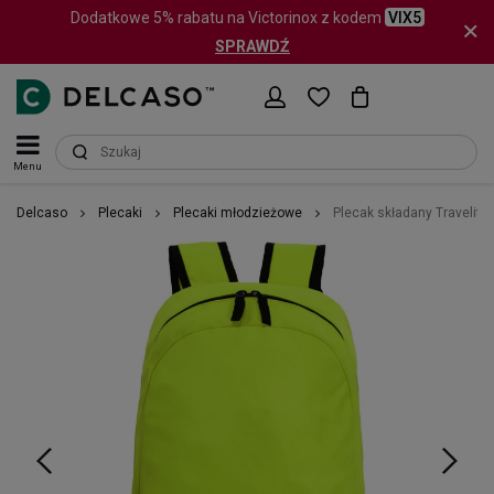
Dodatkowe 5% rabatu na Victorinox z kodem
VIX5
SPRAWDŹ
Menu
Delcaso
Plecaki
Plecaki młodzieżowe
Plecak składany Travelit