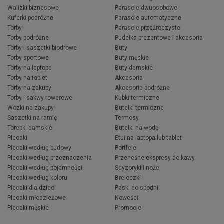
Walizki biznesowe
Parasole dwuosobowe
Kuferki podróżne
Parasole automatyczne
Torby
Parasole przeźroczyste
Torby podróżne
Pudełka prezentowe i akcesoria
Torby i saszetki biodrowe
Buty
Torby sportowe
Buty męskie
Torby na laptopa
Buty damskie
Torby na tablet
Akcesoria
Torby na zakupy
Akcesoria podróżne
Torby i sakwy rowerowe
Kubki termiczne
Wózki na zakupy
Butelki termiczne
Saszetki na ramię
Termosy
Torebki damskie
Butelki na wodę
Plecaki
Etui na laptopa lub tablet
Plecaki według budowy
Portfele
Plecaki według przeznaczenia
Przenośne ekspresy do kawy
Plecaki według pojemności
Scyzoryki i noże
Plecaki według koloru
Breloczki
Plecaki dla dzieci
Paski do spodni
Plecaki młodzieżowe
Nowości
Plecaki męskie
Promocje