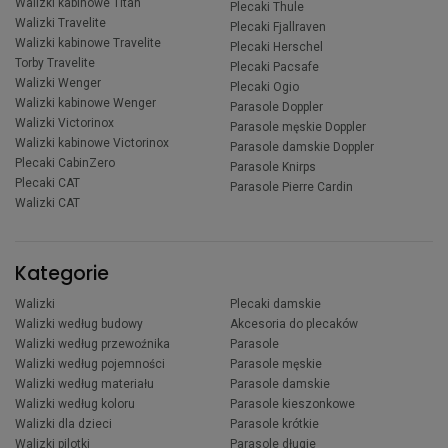
Walizki kabinowe Titan
Plecaki Thule
Walizki Travelite
Plecaki Fjallraven
Walizki kabinowe Travelite
Plecaki Herschel
Torby Travelite
Plecaki Pacsafe
Walizki Wenger
Plecaki Ogio
Walizki kabinowe Wenger
Parasole Doppler
Walizki Victorinox
Parasole męskie Doppler
Walizki kabinowe Victorinox
Parasole damskie Doppler
Plecaki CabinZero
Parasole Knirps
Plecaki CAT
Parasole Pierre Cardin
Walizki CAT
Kategorie
Walizki
Plecaki damskie
Walizki według budowy
Akcesoria do plecaków
Walizki według przewoźnika
Parasole
Walizki według pojemności
Parasole męskie
Walizki według materiału
Parasole damskie
Walizki według koloru
Parasole kieszonkowe
Walizki dla dzieci
Parasole krótkie
Walizki pilotki
Parasole długie