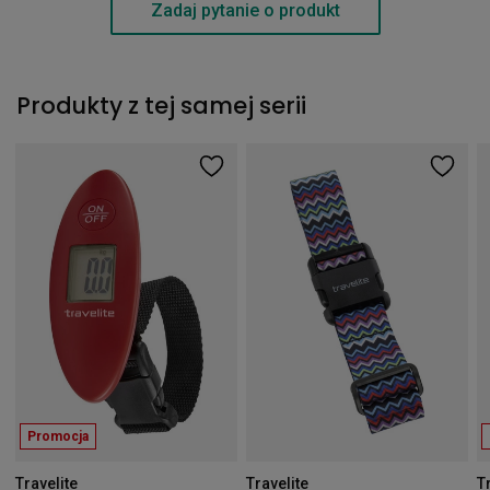
Zadaj pytanie o produkt
Produkty z tej samej serii
Promocja
Travelite
Travelite
T