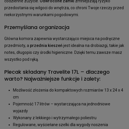
codzienne zużycie.
Odwrócone zamki
zmniejszają ryzyko
przedostania się wilgoci do wnętrza, co chroni Twoje rzeczy przed
niekorzystnymi warunkami pogodowymi.
Przemyślana organizacja
Główna komora zapewnia wystarczająco miejsca na podręczne
przedmioty, a
przednia kieszeń
jest idealna na drobiazgi, takie jak
notes, długopis czy środki higieniczne. Dzięki temu zawsze masz
wszystko pod ręką.
Plecak składany Travelite 17L – dlaczego
warto? Najważniejsze funkcje i zalety:
Możliwość złożenia do kompaktowych rozmiarów 13 x 24 x 4
cm
Pojemność 17 litrów – wystarczająca na jednodniowe
wyjazdy
Wykonany z lekkiego i wytrzymałego poliestru
Regulowane, wyściełane szelki dla wygody noszenia