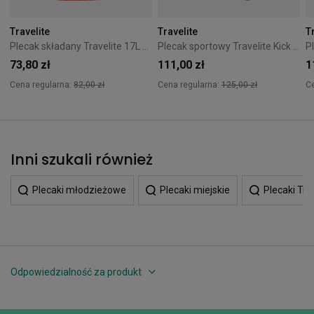
Travelite
Travelite
T
Plecak składany Travelite 17L Pomarańczowy
Plecak sportowy Travelite Kick Off M zielony
73,80 zł
111,00 zł
1
Cena regularna:
82,00 zł
Cena regularna:
125,00 zł
C
Inni szukali również
Plecaki młodzieżowe
Plecaki miejskie
Plecaki Tra
Odpowiedzialność za produkt