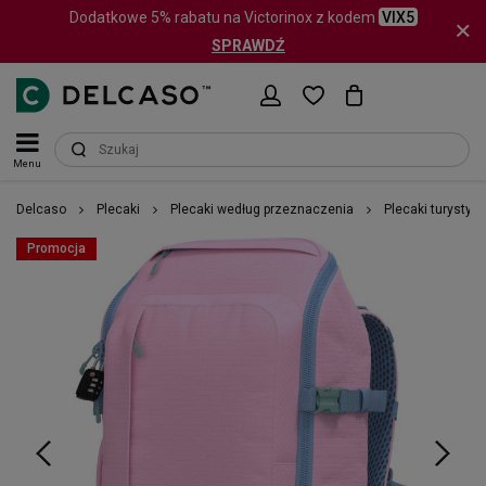
Dodatkowe 5% rabatu na Victorinox z kodem
VIX5
SPRAWDŹ
Menu
Delcaso
Plecaki
Plecaki według przeznaczenia
Plecaki turystyc
Promocja