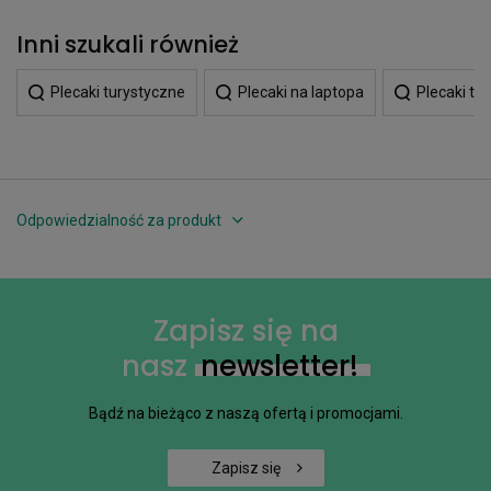
Inni szukali również
Plecaki turystyczne
Plecaki na laptopa
Plecaki tu
Odpowiedzialność za produkt
Zapisz się na
nasz
newsletter!
Bądź na bieżąco z naszą ofertą i promocjami.
Zapisz się