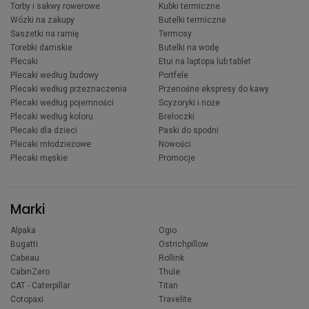
Torby i sakwy rowerowe
Kubki termiczne
Wózki na zakupy
Butelki termiczne
Saszetki na ramię
Termosy
Torebki damskie
Butelki na wodę
Plecaki
Etui na laptopa lub tablet
Plecaki według budowy
Portfele
Plecaki według przeznaczenia
Przenośne ekspresy do kawy
Plecaki według pojemności
Scyzoryki i noże
Plecaki według koloru
Breloczki
Plecaki dla dzieci
Paski do spodni
Plecaki młodzieżowe
Nowości
Plecaki męskie
Promocje
Marki
Alpaka
Ogio
Bugatti
Ostrichpillow
Cabeau
Rollink
CabinZero
Thule
CAT - Caterpillar
Titan
Cotopaxi
Travelite