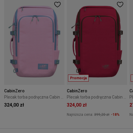
Promocja
CabinZero
CabinZero
C
Plecak torba podręczna Cabin Zero ADV Pro 32L Sakura
Plecak torba podręczna Cabin Zero ADV Pro 32L Miami Magenta
324,00 zł
324,00 zł
2
Najniższa cena:
399,20 zł
-18%
N