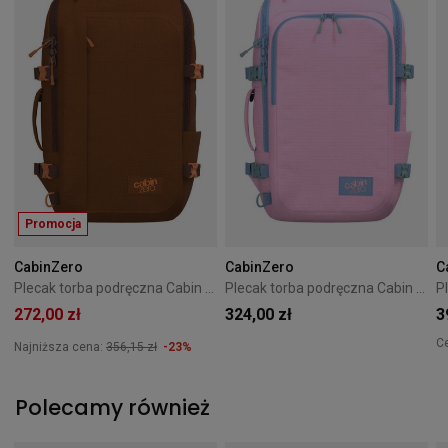
Promocja
CabinZero
CabinZero
C
Plecak torba podręczna Cabin Zero ADV 32L Saigon Coffee
Plecak torba podręczna Cabin Zero ADV Pro 32L Sakura
272,00 zł
324,00 zł
3
C
Najniższa cena:
356,15 zł
-23%
Polecamy również