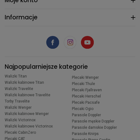
Moje konto
Informacje
Najpopularniejsze kategorie
Walizki Titan
Plecaki Wenger
Walizki kabinowe Titan
Plecaki Thule
Walizki Travelite
Plecaki Fjallraven
Walizki kabinowe Travelite
Plecaki Herschel
Torby Travelite
Plecaki Pacsafe
Walizki Wenger
Plecaki Ogio
Walizki kabinowe Wenger
Parasole Doppler
Walizki Victorinox
Parasole męskie Doppler
Walizki kabinowe Victorinox
Parasole damskie Doppler
Plecaki CabinZero
Parasole Knirps
Plecaki CAT
Parasole Pierre Cardin