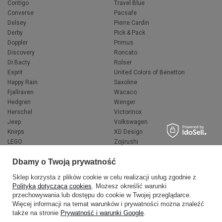
Contigo
Travel Blue
Converse
Pacsafe
Delsey
Pierre Cardin
Derby
Pick & Pack
Doppler
Primus
Discovery
Roncato
Dr.Bacty
Rolser
Esprit
United Colors of Benetton
Happy Rain
Saxoline
Fjallraven
Wacaco
Hedgren
Wenger
Herschel
Victorinox
Jeep
Volkswagen
Knirps
XD Design
LEGO
Zojirushi
Muitomas
FLYNKA
Dbamy o Twoją prywatność
National Geographic
VANS
Sklep korzysta z plików cookie w celu realizacji usług zgodnie z
Polityką dotyczącą cookies
. Możesz określić warunki
przechowywania lub dostępu do cookie w Twojej przeglądarce.
Więcej informacji na temat warunków i prywatności można znaleźć
także na stronie
Prywatność i warunki Google
.