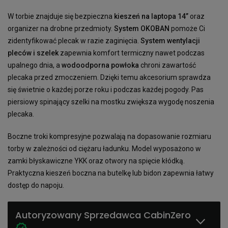
W torbie znajduje się bezpieczna
kieszeń na laptopa 14”
oraz
organizer na drobne przedmioty.
System OKOBAN
pomoże Ci
zidentyfikować plecak w razie zaginięcia.
System wentylacji
pleców i szelek
zapewnia komfort termiczny nawet podczas
upalnego dnia, a
wodoodporna powłoka
chroni zawartość
plecaka przed zmoczeniem. Dzięki temu akcesorium sprawdza
się świetnie o każdej porze roku i podczas każdej pogody. Pas
piersiowy spinający szelki na mostku zwiększa wygodę noszenia
plecaka.
Boczne troki kompresyjne pozwalają na dopasowanie rozmiaru
torby w zależności od ciężaru ładunku. Model wyposażono w
zamki błyskawiczne YKK oraz otwory na spięcie kłódką.
Praktyczna kieszeń boczna na butelkę lub bidon zapewnia łatwy
dostęp do napoju.
Autoryzowany Sprzedawca CabinZero