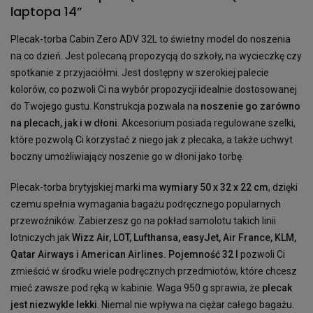
laptopa 14”
Plecak-torba Cabin Zero ADV 32L to świetny model do noszenia
na co dzień. Jest polecaną propozycją do szkoły, na wycieczkę czy
spotkanie z przyjaciółmi. Jest dostępny w szerokiej palecie
kolorów, co pozwoli Ci na wybór propozycji idealnie dostosowanej
do Twojego gustu. Konstrukcja pozwala na
noszenie go zarówno
na plecach, jak i w dłoni
. Akcesorium posiada regulowane szelki,
które pozwolą Ci korzystać z niego jak z plecaka, a także uchwyt
boczny umożliwiający noszenie go w dłoni jako torbę.
Plecak-torba brytyjskiej marki ma
wymiary 50 x 32 x 22 cm
, dzięki
czemu spełnia wymagania bagażu podręcznego popularnych
przewoźników. Zabierzesz go na pokład samolotu takich linii
lotniczych jak
Wizz Air, LOT, Lufthansa, easyJet, Air France, KLM,
Qatar Airways i American Airlines. Pojemność 32 l
pozwoli Ci
zmieścić w środku wiele podręcznych przedmiotów, które chcesz
mieć zawsze pod ręką w kabinie. Waga 950 g sprawia, że
plecak
jest niezwykle lekki
. Niemal nie wpływa na ciężar całego bagażu.