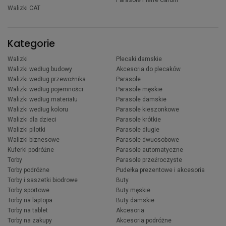
Walizki CAT
Kategorie
Walizki
Plecaki damskie
Walizki według budowy
Akcesoria do plecaków
Walizki według przewoźnika
Parasole
Walizki według pojemności
Parasole męskie
Walizki według materiału
Parasole damskie
Walizki według koloru
Parasole kieszonkowe
Walizki dla dzieci
Parasole krótkie
Walizki pilotki
Parasole długie
Walizki biznesowe
Parasole dwuosobowe
Kuferki podróżne
Parasole automatyczne
Torby
Parasole przeźroczyste
Torby podróżne
Pudełka prezentowe i akcesoria
Torby i saszetki biodrowe
Buty
Torby sportowe
Buty męskie
Torby na laptopa
Buty damskie
Torby na tablet
Akcesoria
Torby na zakupy
Akcesoria podróżne