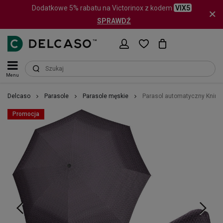
Dodatkowe 5% rabatu na Victorinox z kodem
VIX5
SPRAWDŹ
Menu
Delcaso
Parasole
Parasole męskie
Parasol automatyczny Knirp
Promocja