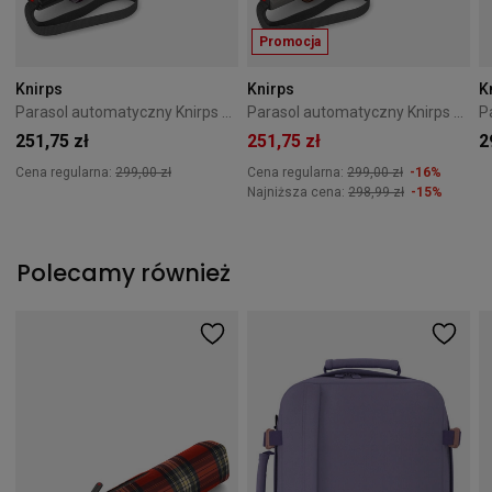
Promocja
Knirps
Knirps
K
Parasol automatyczny Knirps T.200 Medium romy purple
Parasol automatyczny Knirps T.200 Medium check red
251,75 zł
251,75 zł
2
Cena regularna:
299,00 zł
Cena regularna:
299,00 zł
-16%
Najniższa cena:
298,99 zł
-15%
Polecamy również