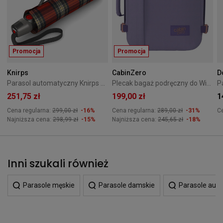
Promocja
Promocja
Knirps
CabinZero
D
Parasol automatyczny Knirps T.200 Medium check red
Plecak bagaż podręczny do Wizzair Cabin Zero Classic 28L Smokey Violet
251,75 zł
199,00 zł
1
Cena regularna:
299,00 zł
-16%
Cena regularna:
289,00 zł
-31%
C
Najniższa cena:
298,99 zł
-15%
Najniższa cena:
245,65 zł
-18%
Inni szukali również
Parasole męskie
Parasole damskie
Parasole aut