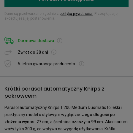
Dane są przetwarzane zgodnie z
polityką prywatności
. Przesyłając je,
akceptujesz jej postanowienia.
Darmowa dostawa
Zwrot
do 30 dni
5-letnia gwarancja producenta
Krótki parasol automatyczny Knirps z
pokrowcem
Parasol automatyczny Knirps T.200 Medium Duomatic to lekki i
praktyczny model o stylowym wyglądzie.
Jego długość po
złożeniu wynosi 27 cm, a średnica czaszy to 99 cm.
Akcesorium
waży tylko 300 g, co wpływa na wygodę użytkowania. Krótki