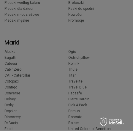
Plecaki według koloru
Breloczki
Plecaki dla dzieci
Paski do spodni
Plecaki młodzieżowe
Nowości
Plecaki męskie
Promocje
Marki
Alpaka
Ogio
Bugatti
Ostrichpillow
Cabeau
Rollink
CabinZero
Thule
CAT - Caterpillar
Titan
Cotopaxi
Travelite
Contigo
Travel Blue
Converse
Pacsafe
Delsey
Pierre Cardin
Derby
Pick & Pack
Doppler
Primus
Discovery
Roncato
Dr.Bacty
Rolser
Esprit
United Colors of Benetton