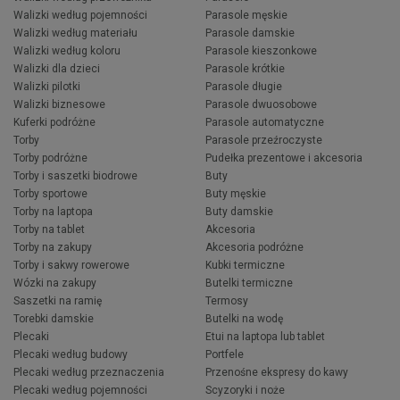
Walizki według pojemności
Parasole męskie
Walizki według materiału
Parasole damskie
Walizki według koloru
Parasole kieszonkowe
Walizki dla dzieci
Parasole krótkie
Walizki pilotki
Parasole długie
Walizki biznesowe
Parasole dwuosobowe
Kuferki podróżne
Parasole automatyczne
Torby
Parasole przeźroczyste
Torby podróżne
Pudełka prezentowe i akcesoria
Torby i saszetki biodrowe
Buty
Torby sportowe
Buty męskie
Torby na laptopa
Buty damskie
Torby na tablet
Akcesoria
Torby na zakupy
Akcesoria podróżne
Torby i sakwy rowerowe
Kubki termiczne
Wózki na zakupy
Butelki termiczne
Saszetki na ramię
Termosy
Torebki damskie
Butelki na wodę
Plecaki
Etui na laptopa lub tablet
Plecaki według budowy
Portfele
Plecaki według przeznaczenia
Przenośne ekspresy do kawy
Plecaki według pojemności
Scyzoryki i noże