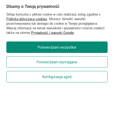
Happy Rain
Saxoline
Dbamy o Twoją prywatność
Fjallraven
Wacaco
Hedgren
Wenger
Sklep korzysta z plików cookie w celu realizacji usług zgodnie z
Herschel
Victorinox
Polityką dotyczącą cookies
. Możesz określić warunki
Jeep
Volkswagen
przechowywania lub dostępu do cookie w Twojej przeglądarce.
Knirps
XD Design
Więcej informacji na temat warunków i prywatności można znaleźć
LEGO
Zojirushi
także na stronie
Prywatność i warunki Google
.
Muitomas
FLYNKA
National Geographic
VANS
Potwierdzam wszystkie
Potwierdzam wymagane
Konfiguracja zgód
Copyright © 2026
delcaso.pl
. Wszelkie prawa zastrzeżone.
Polityka prywatności
Zarządzaj plikami cookie
Regulamin