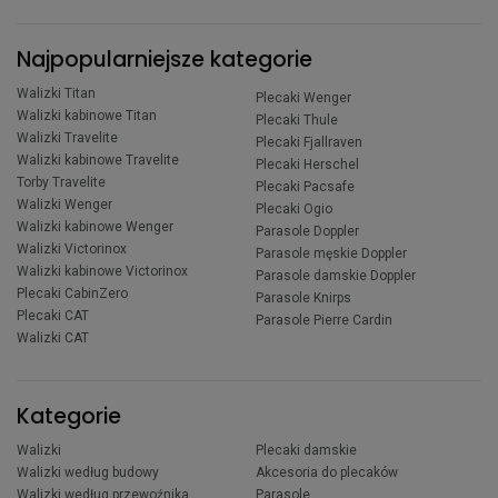
Najpopularniejsze kategorie
Walizki Titan
Plecaki Wenger
Walizki kabinowe Titan
Plecaki Thule
Walizki Travelite
Plecaki Fjallraven
Walizki kabinowe Travelite
Plecaki Herschel
Torby Travelite
Plecaki Pacsafe
Walizki Wenger
Plecaki Ogio
Walizki kabinowe Wenger
Parasole Doppler
Walizki Victorinox
Parasole męskie Doppler
Walizki kabinowe Victorinox
Parasole damskie Doppler
Plecaki CabinZero
Parasole Knirps
Plecaki CAT
Parasole Pierre Cardin
Walizki CAT
Kategorie
Walizki
Plecaki damskie
Walizki według budowy
Akcesoria do plecaków
Walizki według przewoźnika
Parasole