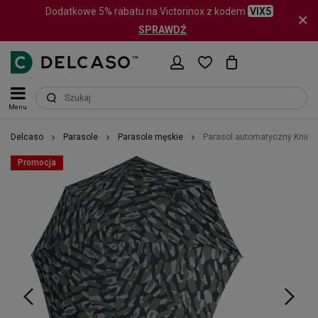
Dodatkowe 5% rabatu na Victorinox z kodem
VIX5
SPRAWDŹ
Menu
Delcaso
Parasole
Parasole męskie
Parasol automatyczny Knirp
Promocja