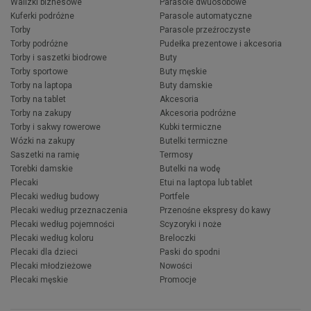
Walizki biznesowe
Parasole dwuosobowe
Kuferki podróżne
Parasole automatyczne
Torby
Parasole przeźroczyste
Torby podróżne
Pudełka prezentowe i akcesoria
Torby i saszetki biodrowe
Buty
Torby sportowe
Buty męskie
Torby na laptopa
Buty damskie
Torby na tablet
Akcesoria
Torby na zakupy
Akcesoria podróżne
Torby i sakwy rowerowe
Kubki termiczne
Wózki na zakupy
Butelki termiczne
Saszetki na ramię
Termosy
Torebki damskie
Butelki na wodę
Plecaki
Etui na laptopa lub tablet
Plecaki według budowy
Portfele
Plecaki według przeznaczenia
Przenośne ekspresy do kawy
Plecaki według pojemności
Scyzoryki i noże
Plecaki według koloru
Breloczki
Plecaki dla dzieci
Paski do spodni
Plecaki młodzieżowe
Nowości
Plecaki męskie
Promocje