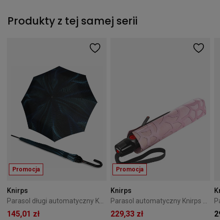
Produkty z tej samej serii
Promocja
Promocja
Knirps
Knirps
K
Parasol długi automatyczny Knirps T.760 Sound Ocean
Parasol automatyczny Knirps T.200 Medium Duomatic Heal Pearl
145,01 zł
229,33 zł
2