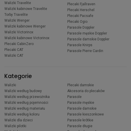
Walizki Travelite
Plecaki Fjallraven
Walizki kabinowe Travelite
Plecaki Herschel
Torby Travelite
Plecaki Pacsafe
Walizki Wenger
Plecaki Ogio
Walizki kabinowe Wenger
Parasole Doppler
Walizki Victorinox
Parasole męskie Doppler
Walizki kabinowe Victorinox
Parasole damskie Doppler
Plecaki CabinZero
Parasole Knirps
Plecaki CAT
Parasole Pierre Cardin
Walizki CAT
Kategorie
Walizki
Plecaki damskie
Walizki według budowy
Akcesoria do plecaków
Walizki według przewoźnika
Parasole
Walizki według pojemności
Parasole męskie
Walizki według materiału
Parasole damskie
Walizki według koloru
Parasole kieszonkowe
Walizki dla dzieci
Parasole krótkie
Walizki pilotki
Parasole długie