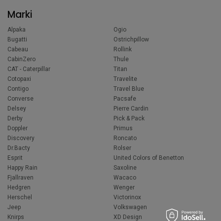
Marki
Alpaka
Ogio
Bugatti
Ostrichpillow
Cabeau
Rollink
CabinZero
Thule
CAT - Caterpillar
Titan
Cotopaxi
Travelite
Contigo
Travel Blue
Converse
Pacsafe
Delsey
Pierre Cardin
Derby
Pick & Pack
Doppler
Primus
Discovery
Roncato
Dr.Bacty
Rolser
Esprit
United Colors of Benetton
Happy Rain
Saxoline
Fjallraven
Wacaco
Hedgren
Wenger
Herschel
Victorinox
Jeep
Volkswagen
Knirps
XD Design