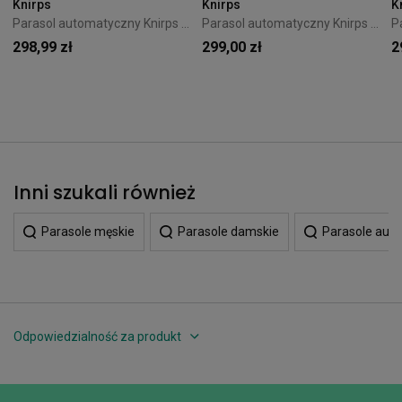
Knirps
Knirps
K
Parasol automatyczny Knirps T.200 Medium Duomatic Blooming
Parasol automatyczny Knirps T.200 Medium Duomatic Art Sun
298,99 zł
299,00 zł
2
Inni szukali również
Parasole męskie
Parasole damskie
Parasole aut
Odpowiedzialność za produkt