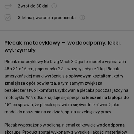
Zwrot
do 30 dni
3-letnia gwarancja producenta
Plecak motocyklowy – wodoodporny, lekki,
wytrzymały
Plecak motocyklowy No Drag Mach 3 Ogio to model o wymiarach
48 x 31 x 16 cm, pojemności 22 l i ważący jedynie 1 kg. Plecak
amerykańskiej marki wyróżnia się
opływowym kształtem, który
zmniejsza opór powietrza
, a tym samym zwiększa
bezpieczeństwo i komfort użytkowania plecaka podczas jazdy na
motocyklu. W środku znajduje się specjalna
kieszeń na laptopa do
15”
, co sprawia, że plecak sprawdza się świetnie również jako
model do noszenia na co dzień, np. na uczelnię czy pracy.
Plecak wyposażono w solidną, niemal całkowicie
wodoodporną
skorupę
. Produkt został wykonany z wysokiej jakości materiałów