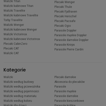
Walizki Titan
Plecaki Wenger
Walizki kabinowe Titan
Plecaki Thule
Walizki Travelite
Plecaki Fjallraven
Walizki kabinowe Travelite
Plecaki Herschel
Torby Travelite
Plecaki Pacsafe
Walizki Wenger
Plecaki Ogio
Walizki kabinowe Wenger
Parasole Doppler
Walizki Victorinox
Parasole męskie Doppler
Walizki kabinowe Victorinox
Parasole damskie Doppler
Plecaki CabinZero
Parasole Knirps
Plecaki CAT
Parasole Pierre Cardin
Walizki CAT
Kategorie
Walizki
Plecaki damskie
Walizki według budowy
Akcesoria do plecaków
Walizki według przewoźnika
Parasole
Walizki według pojemności
Parasole męskie
Walizki według materiału
Parasole damskie
Walizki według koloru
Parasole kieszonkowe
Walizki dla dzieci
Parasole krótkie