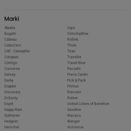
Marki
Alpaka
Ogio
Bugatti
Ostrichpillow
Cabeau
Rollink
CabinZero
Thule
CAT - Caterpillar
Titan
Cotopaxi
Travelite
Contigo
Travel Blue
Converse
Pacsafe
Delsey
Pierre Cardin
Derby
Pick & Pack
Doppler
Primus
Discovery
Roncato
Dr.Bacty
Rolser
Esprit
United Colors of Benetton
Happy Rain
Saxoline
Fjallraven
Wacaco
Hedgren
Wenger
Herschel
Victorinox