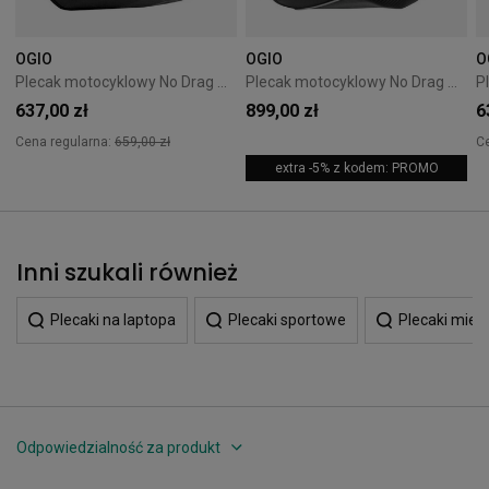
OGIO
OGIO
O
Plecak motocyklowy No Drag Mach 1 OGIO Czarny
Plecak motocyklowy No Drag Mach 5 OGIO Czarny
637,00 zł
899,00 zł
6
Cena regularna:
659,00 zł
C
extra -5% z kodem: PROMO
Inni szukali również
Plecaki na laptopa
Plecaki sportowe
Plecaki miejs
Odpowiedzialność za produkt