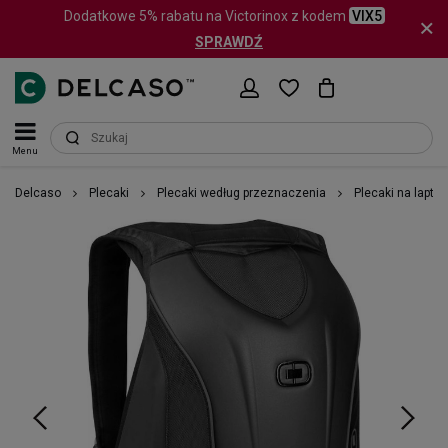
Dodatkowe 5% rabatu na Victorinox z kodem
VIX5
SPRAWDŹ
Menu
Delcaso
Plecaki
Plecaki według przeznaczenia
Plecaki na lapto