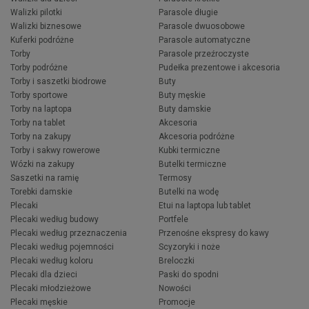
Walizki pilotki
Parasole długie
Walizki biznesowe
Parasole dwuosobowe
Kuferki podróżne
Parasole automatyczne
Torby
Parasole przeźroczyste
Torby podróżne
Pudełka prezentowe i akcesoria
Torby i saszetki biodrowe
Buty
Torby sportowe
Buty męskie
Torby na laptopa
Buty damskie
Torby na tablet
Akcesoria
Torby na zakupy
Akcesoria podróżne
Torby i sakwy rowerowe
Kubki termiczne
Wózki na zakupy
Butelki termiczne
Saszetki na ramię
Termosy
Torebki damskie
Butelki na wodę
Plecaki
Etui na laptopa lub tablet
Plecaki według budowy
Portfele
Plecaki według przeznaczenia
Przenośne ekspresy do kawy
Plecaki według pojemności
Scyzoryki i noże
Plecaki według koloru
Breloczki
Plecaki dla dzieci
Paski do spodni
Plecaki młodzieżowe
Nowości
Plecaki męskie
Promocje