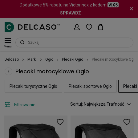
Dodatkowe 5% rabatu na Victorinox z kodem
VIX5
SPRAWDŹ
Menu
Delcaso
Marki
Ogio
Plecaki Ogio
Plecaki motocyklowe Ogio
Plecaki motocyklowe Ogio
Plecaki turystyczne Ogio
Plecaki sportowe Ogio
Plecak
Sortuj: Największa Trafność
Filtrowanie