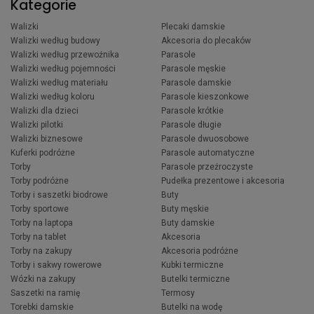
Kategorie
Walizki
Plecaki damskie
Walizki według budowy
Akcesoria do plecaków
Walizki według przewoźnika
Parasole
Walizki według pojemności
Parasole męskie
Walizki według materiału
Parasole damskie
Walizki według koloru
Parasole kieszonkowe
Walizki dla dzieci
Parasole krótkie
Walizki pilotki
Parasole długie
Walizki biznesowe
Parasole dwuosobowe
Kuferki podróżne
Parasole automatyczne
Torby
Parasole przeźroczyste
Torby podróżne
Pudełka prezentowe i akcesoria
Torby i saszetki biodrowe
Buty
Torby sportowe
Buty męskie
Torby na laptopa
Buty damskie
Torby na tablet
Akcesoria
Torby na zakupy
Akcesoria podróżne
Torby i sakwy rowerowe
Kubki termiczne
Wózki na zakupy
Butelki termiczne
Saszetki na ramię
Termosy
Torebki damskie
Butelki na wodę