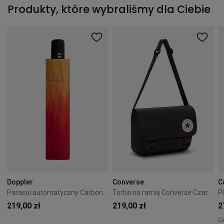
Produkty, które wybraliśmy dla Ciebie
Doppler
Converse
C
Parasol automatyczny Carbonsteel Magic Doppler Magic Pomarańczowy
Torba na ramię Converse Czarna 10026011-A01
219,00 zł
219,00 zł
2
C