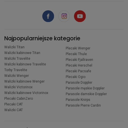
Najpopularniejsze kategorie
Walizki Titan
Plecaki Wenger
Walizki kabinowe Titan
Plecaki Thule
Walizki Travelite
Plecaki Fjallraven
Walizki kabinowe Travelite
Plecaki Herschel
Torby Travelite
Plecaki Pacsafe
Walizki Wenger
Plecaki Ogio
Walizki kabinowe Wenger
Parasole Doppler
Walizki Victorinox
Parasole męskie Doppler
Walizki kabinowe Victorinox
Parasole damskie Doppler
Plecaki CabinZero
Parasole Knirps
Plecaki CAT
Parasole Pierre Cardin
Walizki CAT