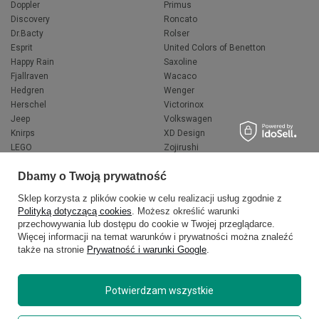
Doppler
Primus
Discovery
Roncato
Dr.Bacty
Rolser
Esprit
United Colors of Benetton
Happy Rain
Saxoline
Fjallraven
Wacaco
Hedgren
Wenger
Herschel
Victorinox
Jeep
Volkswagen
Knirps
XD Design
LEGO
Zojirushi
Muitomas
FLYNKA
Dbamy o Twoją prywatność
National Geographic
VANS
Sklep korzysta z plików cookie w celu realizacji usług zgodnie z
Polityką dotyczącą cookies
. Możesz określić warunki
przechowywania lub dostępu do cookie w Twojej przeglądarce.
Więcej informacji na temat warunków i prywatności można znaleźć
także na stronie
Prywatność i warunki Google
.
Potwierdzam wszystkie
Copyright © 2026
delcaso.pl
. Wszelkie prawa zastrzeżone.