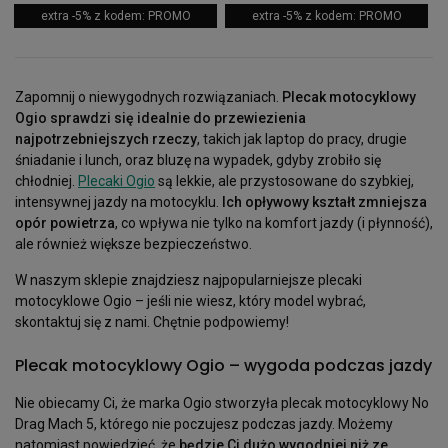
extra -5% z kodem: PROMO
extra -5% z kodem: PROMO
Zapomnij o niewygodnych rozwiązaniach.
Plecak motocyklowy
Ogio sprawdzi się idealnie do przewiezienia
najpotrzebniejszych rzeczy
, takich jak laptop do pracy, drugie
śniadanie i lunch, oraz bluzę na wypadek, gdyby zrobiło się
chłodniej.
Plecaki Ogio
są lekkie, ale przystosowane do szybkiej,
intensywnej jazdy na motocyklu.
Ich opływowy kształt zmniejsza
opór powietrza
, co wpływa nie tylko na komfort jazdy (i płynność),
ale również większe bezpieczeństwo.
W naszym sklepie znajdziesz najpopularniejsze plecaki
motocyklowe Ogio – jeśli nie wiesz, który model wybrać,
skontaktuj się z nami. Chętnie podpowiemy!
Plecak motocyklowy Ogio – wygoda podczas jazdy
Nie obiecamy Ci, że marka Ogio stworzyła plecak motocyklowy No
Drag Mach 5, którego nie poczujesz podczas jazdy. Możemy
natomiast powiedzieć, że
będzie Ci dużo wygodniej niż ze