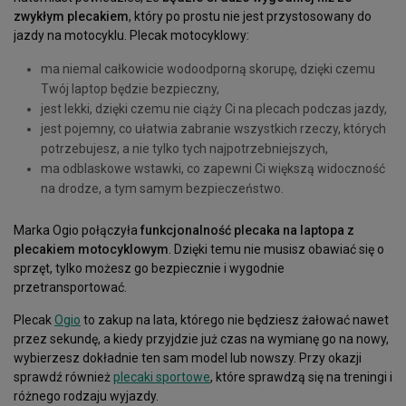
zwykłym plecakiem
, który po prostu nie jest przystosowany do
jazdy na motocyklu. Plecak motocyklowy:
ma niemal całkowicie wodoodporną skorupę, dzięki czemu
Twój laptop będzie bezpieczny,
jest lekki, dzięki czemu nie ciąży Ci na plecach podczas jazdy,
jest pojemny, co ułatwia zabranie wszystkich rzeczy, których
potrzebujesz, a nie tylko tych najpotrzebniejszych,
ma odblaskowe wstawki, co zapewni Ci większą widoczność
na drodze, a tym samym bezpieczeństwo.
Marka Ogio połączyła
funkcjonalność plecaka na laptopa z
plecakiem motocyklowym
. Dzięki temu nie musisz obawiać się o
sprzęt, tylko możesz go bezpiecznie i wygodnie
przetransportować.
Plecak
Ogio
to zakup na lata, którego nie będziesz żałować nawet
przez sekundę, a kiedy przyjdzie już czas na wymianę go na nowy,
wybierzesz dokładnie ten sam model lub nowszy. Przy okazji
sprawdź również
plecaki sportowe
, które sprawdzą się na treningi i
różnego rodzaju wyjazdy.