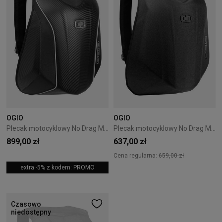
OGIO
OGIO
Plecak motocyklowy No Drag Mach 5 OGIO Czarny
Plecak motocyklowy No Drag Mach 1 OGIO Czarny
899,00 zł
637,00 zł
Cena regularna:
659,00 zł
extra -5% z kodem: PROMO
Czasowo
niedostępny