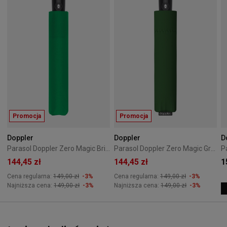
Promocja
Promocja
Doppler
Doppler
D
Parasol Doppler Zero Magic Bright Green
Parasol Doppler Zero Magic Gras Green
144,45 zł
144,45 zł
1
Cena regularna:
149,00 zł
-3%
Cena regularna:
149,00 zł
-3%
Najniższa cena:
149,00 zł
-3%
Najniższa cena:
149,00 zł
-3%