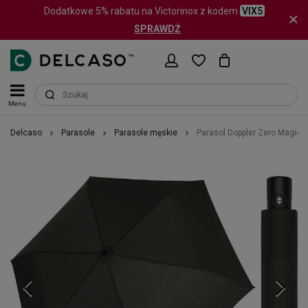
Dodatkowe 5% rabatu na Victorinox z kodem
VIX5
SPRAWDŹ
Menu
Delcaso
Parasole
Parasole męskie
Parasol Doppler Zero Magic 