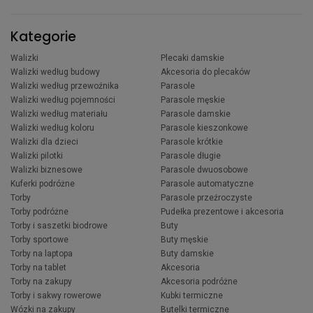
Kategorie
Walizki
Plecaki damskie
Walizki według budowy
Akcesoria do plecaków
Walizki według przewoźnika
Parasole
Walizki według pojemności
Parasole męskie
Walizki według materiału
Parasole damskie
Walizki według koloru
Parasole kieszonkowe
Walizki dla dzieci
Parasole krótkie
Walizki pilotki
Parasole długie
Walizki biznesowe
Parasole dwuosobowe
Kuferki podróżne
Parasole automatyczne
Torby
Parasole przeźroczyste
Torby podróżne
Pudełka prezentowe i akcesoria
Torby i saszetki biodrowe
Buty
Torby sportowe
Buty męskie
Torby na laptopa
Buty damskie
Torby na tablet
Akcesoria
Torby na zakupy
Akcesoria podróżne
Torby i sakwy rowerowe
Kubki termiczne
Wózki na zakupy
Butelki termiczne