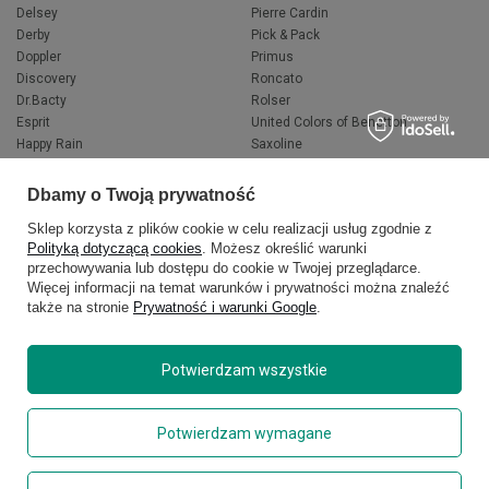
Delsey
Pierre Cardin
Derby
Pick & Pack
Doppler
Primus
Discovery
Roncato
Dr.Bacty
Rolser
Esprit
United Colors of Benetton
Happy Rain
Saxoline
Fjallraven
Wacaco
Hedgren
Wenger
Dbamy o Twoją prywatność
Herschel
Victorinox
Sklep korzysta z plików cookie w celu realizacji usług zgodnie z
Jeep
Volkswagen
Polityką dotyczącą cookies
. Możesz określić warunki
Knirps
XD Design
przechowywania lub dostępu do cookie w Twojej przeglądarce.
LEGO
Zojirushi
Więcej informacji na temat warunków i prywatności można znaleźć
Muitomas
FLYNKA
także na stronie
Prywatność i warunki Google
.
National Geographic
VANS
Potwierdzam wszystkie
Potwierdzam wymagane