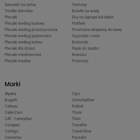
Saszetki na ramię
Termosy
Torebki damskie
Butelki na wodę
Plecaki
Etui na laptopa lub tablet
Plecaki według budowy
Portfele
Plecaki według przeznaczenia
Przenośne ekspresy do kawy
Plecaki według pojemności
Scyzoryki i noże
Plecaki według koloru
Breloczki
Plecaki dla dzieci
Paski do spodni
Plecaki młodzieżowe
Nowości
Plecaki męskie
Promocje
Marki
Alpaka
Ogio
Bugatti
Ostrichpillow
Cabeau
Rollink
CabinZero
Thule
CAT - Caterpillar
Titan
Cotopaxi
Travelite
Contigo
Travel Blue
Converse
Pacsafe