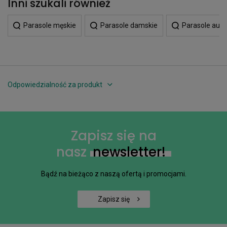
Inni szukali również
Parasole męskie
Parasole damskie
Parasole aut
Odpowiedzialność za produkt
Zapisz się na
nasz
newsletter!
Bądź na bieżąco z naszą ofertą i promocjami.
Zapisz się