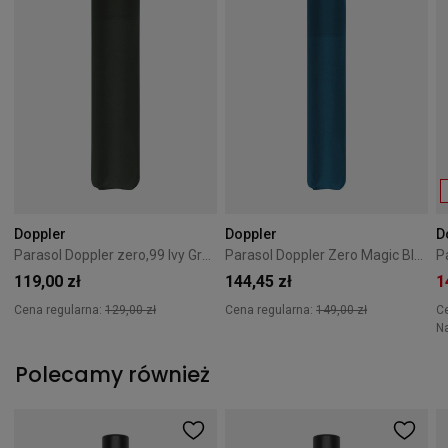
Doppler
Doppler
D
Parasol Doppler zero,99 Ivy Green
Parasol Doppler Zero Magic Blau
119,00 zł
144,45 zł
1
Cena regularna:
129,00 zł
Cena regularna:
149,00 zł
C
N
Polecamy również