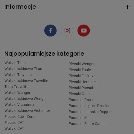
Informacje
Najpopularniejsze kategorie
Walizki Titan
Plecaki Wenger
Walizki kabinowe Titan
Plecaki Thule
Walizki Travelite
Plecaki Fjallraven
Walizki kabinowe Travelite
Plecaki Herschel
Torby Travelite
Plecaki Pacsafe
Walizki Wenger
Plecaki Ogio
Walizki kabinowe Wenger
Parasole Doppler
Walizki Victorinox
Parasole męskie Doppler
Walizki kabinowe Victorinox
Parasole damskie Doppler
Plecaki CabinZero
Parasole Knirps
Plecaki CAT
Parasole Pierre Cardin
Walizki CAT