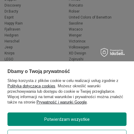
Discovery
Roncato
Dr.Bacty
Rolser
Esprit
United Colors of Benetton
Happy Rain
Saxoline
Fjallraven
Wacaco
Hedgren
Wenger
Herschel
Victorinox
Jeep
Volkswagen
Knirps
XD Design
LEGO
Zojirushi
Muitomas
FLYNKA
Dbamy o Twoją prywatność
National Geographic
VANS
Sklep korzysta z plików cookie w celu realizacji usług zgodnie z
Polityką dotyczącą cookies
. Możesz określić warunki
przechowywania lub dostępu do cookie w Twojej przeglądarce.
Więcej informacji na temat warunków i prywatności można znaleźć
także na stronie
Prywatność i warunki Google
.
Potwierdzam wszystkie
Copyright © 2026
delcaso.pl
. Wszelkie prawa zastrzeżone.