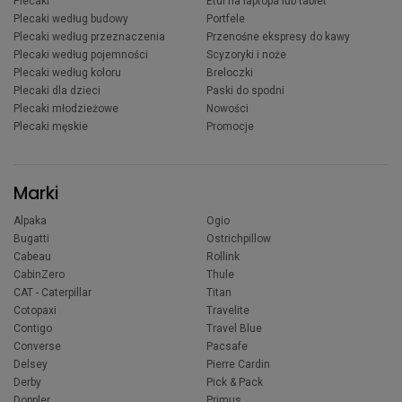
Plecaki
Etui na laptopa lub tablet
Plecaki według budowy
Portfele
Plecaki według przeznaczenia
Przenośne ekspresy do kawy
Plecaki według pojemności
Scyzoryki i noże
Plecaki według koloru
Breloczki
Plecaki dla dzieci
Paski do spodni
Plecaki młodzieżowe
Nowości
Plecaki męskie
Promocje
Marki
Alpaka
Ogio
Bugatti
Ostrichpillow
Cabeau
Rollink
CabinZero
Thule
CAT - Caterpillar
Titan
Cotopaxi
Travelite
Contigo
Travel Blue
Converse
Pacsafe
Delsey
Pierre Cardin
Derby
Pick & Pack
Doppler
Primus