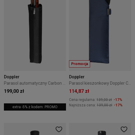
Promocja
Doppler
Doppler
Parasol automatyczny Carbon Magic XM Business Doppler Czarny
Parasol kieszonkowy Doppler Carbonsteel Mini Slim granatowy
199,00 zł
114,87 zł
Cena regularna:
139,00 zł
-17%
Najniższa cena:
139,00 zł
-17%
extra -5% z kodem: PROMO