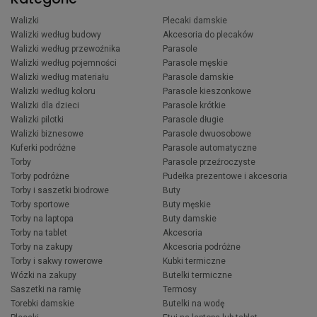
Walizki
Plecaki damskie
Walizki według budowy
Akcesoria do plecaków
Walizki według przewoźnika
Parasole
Walizki według pojemności
Parasole męskie
Walizki według materiału
Parasole damskie
Walizki według koloru
Parasole kieszonkowe
Walizki dla dzieci
Parasole krótkie
Walizki pilotki
Parasole długie
Walizki biznesowe
Parasole dwuosobowe
Kuferki podróżne
Parasole automatyczne
Torby
Parasole przeźroczyste
Torby podróżne
Pudełka prezentowe i akcesoria
Torby i saszetki biodrowe
Buty
Torby sportowe
Buty męskie
Torby na laptopa
Buty damskie
Torby na tablet
Akcesoria
Torby na zakupy
Akcesoria podróżne
Torby i sakwy rowerowe
Kubki termiczne
Wózki na zakupy
Butelki termiczne
Saszetki na ramię
Termosy
Torebki damskie
Butelki na wodę