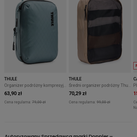
THULE
THULE
C
Organizer podróżny kompresyjny Thule PackingCube S Pond Gray
Średni organizer podróżny Thule Packing Cube M - gentle beige
63,90 zł
70,29 zł
1
Cena regularna:
79,00 zł
Cena regularna:
99,00 zł
C
N
Autoryzowany Sprzedawca marki Doppler –