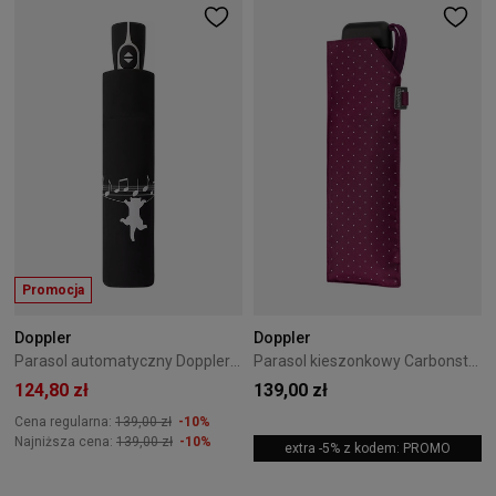
Promocja
Doppler
Doppler
Parasol automatyczny Doppler Fiber Magic Musically Cat
Parasol kieszonkowy Carbonsteel Mini Slim Doppler Chick Berry
124,80 zł
139,00 zł
Cena regularna:
139,00 zł
-10%
Najniższa cena:
139,00 zł
-10%
extra -5% z kodem: PROMO