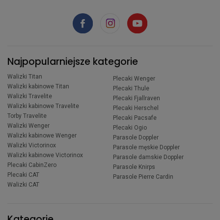
Najpopularniejsze kategorie
Walizki Titan
Plecaki Wenger
Walizki kabinowe Titan
Plecaki Thule
Walizki Travelite
Plecaki Fjallraven
Walizki kabinowe Travelite
Plecaki Herschel
Torby Travelite
Plecaki Pacsafe
Walizki Wenger
Plecaki Ogio
Walizki kabinowe Wenger
Parasole Doppler
Walizki Victorinox
Parasole męskie Doppler
Walizki kabinowe Victorinox
Parasole damskie Doppler
Plecaki CabinZero
Parasole Knirps
Plecaki CAT
Parasole Pierre Cardin
Walizki CAT
Kategorie