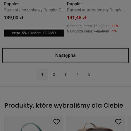
Doppler
Doppler
Parasol kieszonkowy Doppler Carbonsteel Mini Slim czerwony
Parasol automatyczny Doppler Superstrong Glen Check
139,00 zł
141,48 zł
Cena regularna:
159,00 zł
-11%
Najniższa cena:
142,48 zł
-1%
extra -5% z kodem: PROMO
Następna
1
2
3
4
5
Produkty, które wybraliśmy dla Ciebie