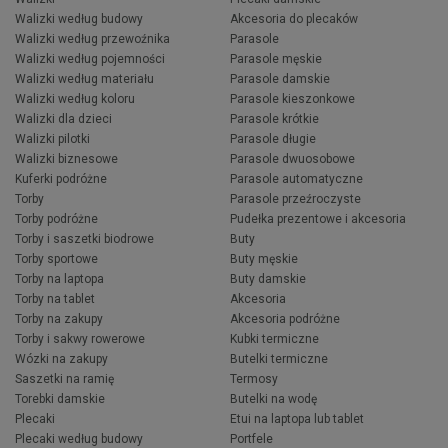
Walizki według budowy
Akcesoria do plecaków
Walizki według przewoźnika
Parasole
Walizki według pojemności
Parasole męskie
Walizki według materiału
Parasole damskie
Walizki według koloru
Parasole kieszonkowe
Walizki dla dzieci
Parasole krótkie
Walizki pilotki
Parasole długie
Walizki biznesowe
Parasole dwuosobowe
Kuferki podróżne
Parasole automatyczne
Torby
Parasole przeźroczyste
Torby podróżne
Pudełka prezentowe i akcesoria
Torby i saszetki biodrowe
Buty
Torby sportowe
Buty męskie
Torby na laptopa
Buty damskie
Torby na tablet
Akcesoria
Torby na zakupy
Akcesoria podróżne
Torby i sakwy rowerowe
Kubki termiczne
Wózki na zakupy
Butelki termiczne
Saszetki na ramię
Termosy
Torebki damskie
Butelki na wodę
Plecaki
Etui na laptopa lub tablet
Plecaki według budowy
Portfele