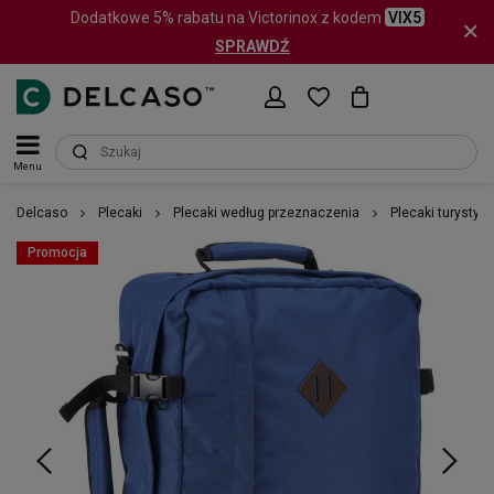
Dodatkowe 5% rabatu na Victorinox z kodem
VIX5
SPRAWDŹ
Menu
Delcaso
Plecaki
Plecaki według przeznaczenia
Plecaki turystyc
Promocja