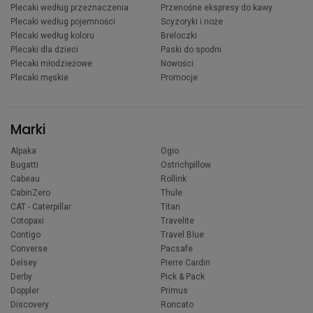
Plecaki według przeznaczenia
Przenośne ekspresy do kawy
Plecaki według pojemności
Scyzoryki i noże
Plecaki według koloru
Breloczki
Plecaki dla dzieci
Paski do spodni
Plecaki młodzieżowe
Nowości
Plecaki męskie
Promocje
Marki
Alpaka
Ogio
Bugatti
Ostrichpillow
Cabeau
Rollink
CabinZero
Thule
CAT - Caterpillar
Titan
Cotopaxi
Travelite
Contigo
Travel Blue
Converse
Pacsafe
Delsey
Pierre Cardin
Derby
Pick & Pack
Doppler
Primus
Discovery
Roncato