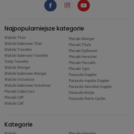
Najpopularniejsze kategorie
Walizki Titan
Plecaki Wenger
Walizki kabinowe Titan
Plecaki Thule
Walizki Travelite
Plecaki Fjallraven
Walizki kabinowe Travelite
Plecaki Herschel
Torby Travelite
Plecaki Pacsafe
Walizki Wenger
Plecaki Ogio
Walizki kabinowe Wenger
Parasole Doppler
Walizki Victorinox
Parasole męskie Doppler
Walizki kabinowe Victorinox
Parasole damskie Doppler
Plecaki CabinZero
Parasole Knirps
Plecaki CAT
Parasole Pierre Cardin
Walizki CAT
Kategorie
Walizki
Plecaki damskie