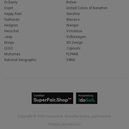
Dr.Bacty
Rolser
Esprit
United Colors of Benetton
Happy Rain
Saxoline
Fjallraven
Wacaco
Hedgren
Wenger
Herschel
Victorinox
Jeep
Volkswagen
Knirps
XD Design
LEGO
Zojirushi
Muitomas
FLYNKA
National Geographic
VANS
Copyright © 2026
delcaso.pl
. Wszelkie prawa zastrzeżone.
Polityka prywatności