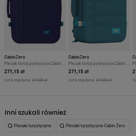
CabinZero
CabinZero
C
Plecak torba podręczna Cabin Zero Classic 44L Deep Ocean
Plecak torba podręczna Cabin Zero Classic 44L Bali Blue
271,15 zł
271,15 zł
2
Cena regularna:
319,00 zł
Cena regularna:
319,00 zł
C
Inni szukali również
Plecaki turystyczne
Plecaki turystyczne Cabin Zero