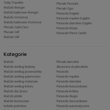
Torby Travelite
Plecaki Pacsafe
Walizki Wenger
Plecaki Ogio
Walizki kabinowe Wenger
Parasole Doppler
Walizki Victorinox
Parasole męskie Doppler
Walizki kabinowe Victorinox
Parasole damskie Doppler
Plecaki CabinZero
Parasole Knirps
Plecaki CAT
Parasole Pierre Cardin
Walizki CAT
Kategorie
Walizki
Plecaki damskie
Walizki według budowy
Akcesoria do plecaków
Walizki według przewoźnika
Parasole
Walizki według pojemności
Parasole męskie
Walizki według materiału
Parasole damskie
Walizki według koloru
Parasole kieszonkowe
Walizki dla dzieci
Parasole krótkie
Walizki pilotki
Parasole długie
Walizki biznesowe
Parasole dwuosobowe
Kuferki podróżne
Parasole automatyczne