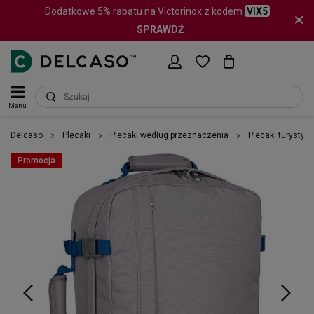
Dodatkowe 5% rabatu na Victorinox z kodem
VIX5
SPRAWDŹ
Menu
Delcaso
Plecaki
Plecaki według przeznaczenia
Plecaki turystyc
Promocja