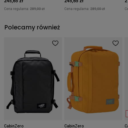
245,65 zł
245,65 zł
2
Cena regularna:
289,00 zł
Cena regularna:
289,00 zł
C
Polecamy również
CabinZero
CabinZero
C