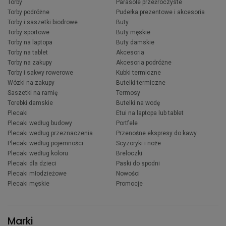
Torby
Parasole przeźroczyste
Torby podróżne
Pudełka prezentowe i akcesoria
Torby i saszetki biodrowe
Buty
Torby sportowe
Buty męskie
Torby na laptopa
Buty damskie
Torby na tablet
Akcesoria
Torby na zakupy
Akcesoria podróżne
Torby i sakwy rowerowe
Kubki termiczne
Wózki na zakupy
Butelki termiczne
Saszetki na ramię
Termosy
Torebki damskie
Butelki na wodę
Plecaki
Etui na laptopa lub tablet
Plecaki według budowy
Portfele
Plecaki według przeznaczenia
Przenośne ekspresy do kawy
Plecaki według pojemności
Scyzoryki i noże
Plecaki według koloru
Breloczki
Plecaki dla dzieci
Paski do spodni
Plecaki młodzieżowe
Nowości
Plecaki męskie
Promocje
Marki