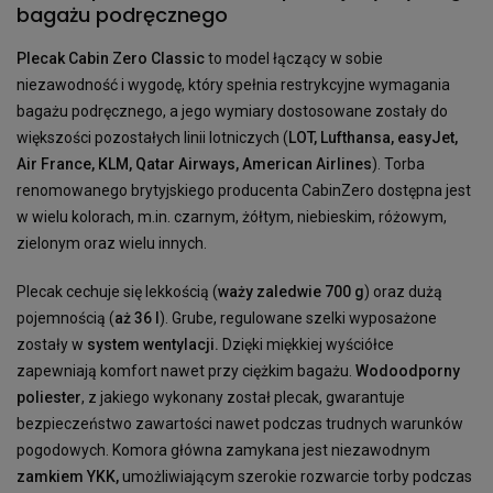
bagażu podręcznego
Plecak Cabin Zero Classic
to model łączący w sobie
niezawodność i wygodę, który spełnia restrykcyjne wymagania
bagażu podręcznego, a jego wymiary dostosowane zostały do
większości pozostałych linii lotniczych (
LOT, Lufthansa, easyJet,
Air France, KLM, Qatar Airways, American Airlines
). Torba
renomowanego brytyjskiego producenta CabinZero dostępna jest
w wielu kolorach, m.in. czarnym, żółtym, niebieskim, różowym,
zielonym oraz wielu innych.
Plecak cechuje się lekkością (
waży zaledwie 700 g
) oraz dużą
pojemnością (
aż 36 l
). Grube, regulowane szelki wyposażone
zostały w
system wentylacji.
Dzięki miękkiej wyściółce
zapewniają komfort nawet przy ciężkim bagażu.
Wodoodporny
poliester
, z jakiego wykonany został plecak, gwarantuje
bezpieczeństwo zawartości nawet podczas trudnych warunków
pogodowych. Komora główna zamykana jest niezawodnym
zamkiem YKK,
umożliwiającym szerokie rozwarcie torby podczas