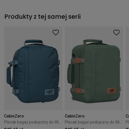
Produkty z tej samej serii
CabinZero
CabinZero
C
Plecak bagaż podręczny do Wizzair Cabin Zero Classic 28L Aruba Blue
Plecak bagaż podręczny do Wizzair Cabin Zero Classic 28L Sage Forest