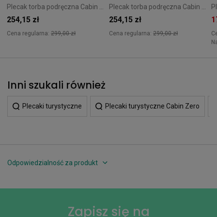
Plecak torba podręczna Cabin Zero Classic 36L Original Grey
Plecak torba podręczna Cabin Zero Classic 36L Honeycomb
254,15 zł
254,15 zł
1
Cena regularna:
299,00 zł
Cena regularna:
299,00 zł
C
N
Inni szukali również
Plecaki turystyczne
Plecaki turystyczne Cabin Zero
Odpowiedzialność za produkt
Zapisz się na