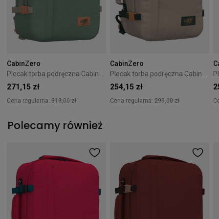
CabinZero
CabinZero
C
Plecak torba podręczna Cabin Zero Classic 44L Sage Forest
Plecak torba podręczna Cabin Zero Classic 36L Cebu Sands
271,15 zł
254,15 zł
2
Cena regularna:
319,00 zł
Cena regularna:
299,00 zł
C
Polecamy również