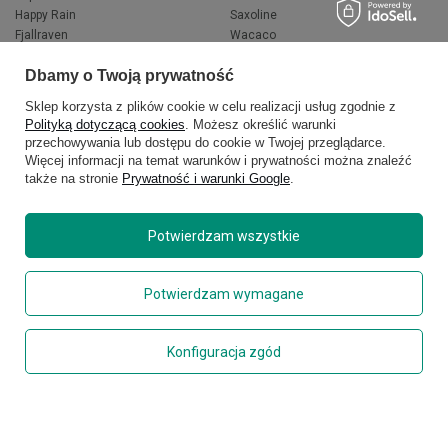
Happy Rain
Saxoline
Fjallraven
Wacaco
Hedgren
Wenger
Dbamy o Twoją prywatność
Herschel
Victorinox
Jeep
Volkswagen
Sklep korzysta z plików cookie w celu realizacji usług zgodnie z
Knirps
XD Design
Polityką dotyczącą cookies
. Możesz określić warunki
LEGO
Zojirushi
przechowywania lub dostępu do cookie w Twojej przeglądarce.
Muitomas
FLYNKA
Więcej informacji na temat warunków i prywatności można znaleźć
National Geographic
VANS
także na stronie
Prywatność i warunki Google
.
Potwierdzam wszystkie
Potwierdzam wymagane
Konfiguracja zgód
Copyright © 2026
delcaso.pl
. Wszelkie prawa zastrzeżone.
Polityka prywatności
Zarządzaj plikami cookie