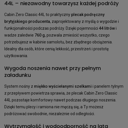
44L – niezawodny towarzysz każdej podróży
Cabin Zero Classic 44L to praktyczny
plecak podręczny
brytyjskiego producenta
, zaprojektowany z myślą o wygodzie i
funkcjonalności podczas podróży. Dzięki pojemności
44 litrów
i
wadze zaledwie
760 g
, pozwala zmieścić wszystko, czego
potrzebujesz w kabinie samolotu, bez zbędnego obciążenia.
Idealny dla osób, które cenią lekkość, przestrzeń i prostotę
użytkowania.
Wygoda noszenia nawet przy pełnym
załadunku
System nośny z
miękko wyściełanymi szelkami
i panelem tylnym
z przepływem powietrza sprawia, że plecak Cabin Zero Classic
44L pozostaje komfortowy nawet podczas długiego noszenia.
Dzięki temu plecy i ramiona nie męczą się, a Ty możesz
podróżować swobodnie, niezależnie od odległości.
Wytrzymałość i wodoodporność na lata