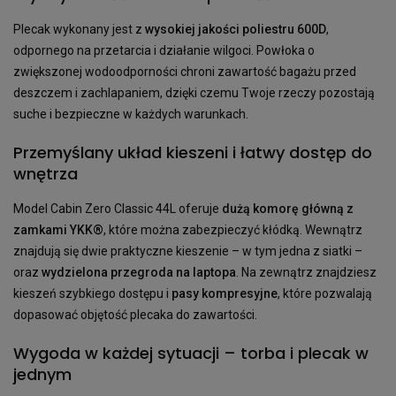
Plecak wykonany jest z
wysokiej jakości poliestru 600D
,
odpornego na przetarcia i działanie wilgoci. Powłoka o
zwiększonej wodoodporności chroni zawartość bagażu przed
deszczem i zachlapaniem, dzięki czemu Twoje rzeczy pozostają
suche i bezpieczne w każdych warunkach.
Przemyślany układ kieszeni i łatwy dostęp do
wnętrza
Model Cabin Zero Classic 44L oferuje
dużą komorę główną z
zamkami YKK®
, które można zabezpieczyć kłódką. Wewnątrz
znajdują się dwie praktyczne kieszenie – w tym jedna z siatki –
oraz
wydzielona przegroda na laptopa
. Na zewnątrz znajdziesz
kieszeń szybkiego dostępu i
pasy kompresyjne
, które pozwalają
dopasować objętość plecaka do zawartości.
Wygoda w każdej sytuacji – torba i plecak w
jednym