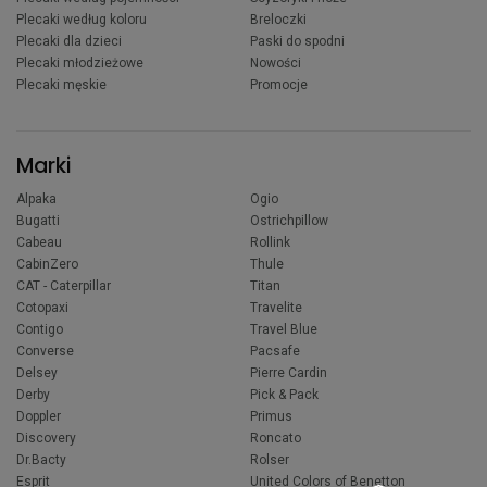
Plecaki według koloru
Breloczki
Plecaki dla dzieci
Paski do spodni
Plecaki młodzieżowe
Nowości
Plecaki męskie
Promocje
Marki
Alpaka
Ogio
Bugatti
Ostrichpillow
Cabeau
Rollink
CabinZero
Thule
CAT - Caterpillar
Titan
Cotopaxi
Travelite
Contigo
Travel Blue
Converse
Pacsafe
Delsey
Pierre Cardin
Derby
Pick & Pack
Doppler
Primus
Discovery
Roncato
Dr.Bacty
Rolser
Esprit
United Colors of Benetton