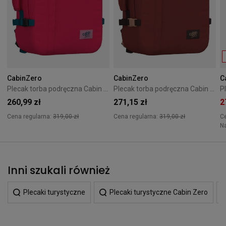
CabinZero
CabinZero
C
Plecak torba podręczna Cabin Zero Classic 44L Miami Magenta
Plecak torba podręczna Cabin Zero Classic 44L Sangria Red
260,99 zł
271,15 zł
2
Cena regularna:
319,00 zł
Cena regularna:
319,00 zł
C
N
Inni szukali również
Plecaki turystyczne
Plecaki turystyczne Cabin Zero