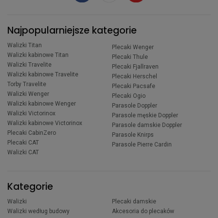
Najpopularniejsze kategorie
Walizki Titan
Plecaki Wenger
Walizki kabinowe Titan
Plecaki Thule
Walizki Travelite
Plecaki Fjallraven
Walizki kabinowe Travelite
Plecaki Herschel
Torby Travelite
Plecaki Pacsafe
Walizki Wenger
Plecaki Ogio
Walizki kabinowe Wenger
Parasole Doppler
Walizki Victorinox
Parasole męskie Doppler
Walizki kabinowe Victorinox
Parasole damskie Doppler
Plecaki CabinZero
Parasole Knirps
Plecaki CAT
Parasole Pierre Cardin
Walizki CAT
Kategorie
Walizki
Plecaki damskie
Walizki według budowy
Akcesoria do plecaków