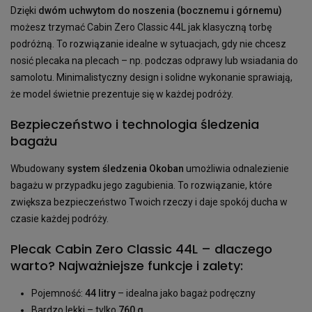
Dzięki
dwóm uchwytom do noszenia (bocznemu i górnemu)
możesz trzymać Cabin Zero Classic 44L jak klasyczną torbę
podróżną. To rozwiązanie idealne w sytuacjach, gdy nie chcesz
nosić plecaka na plecach – np. podczas odprawy lub wsiadania do
samolotu. Minimalistyczny design i solidne wykonanie sprawiają,
że model świetnie prezentuje się w każdej podróży.
Bezpieczeństwo i technologia śledzenia
bagażu
Wbudowany
system śledzenia Okoban
umożliwia odnalezienie
bagażu w przypadku jego zagubienia. To rozwiązanie, które
zwiększa bezpieczeństwo Twoich rzeczy i daje spokój ducha w
czasie każdej podróży.
Plecak Cabin Zero Classic 44L – dlaczego
warto? Najważniejsze funkcje i zalety:
Pojemność:
44 litry
– idealna jako bagaż podręczny
Bardzo lekki – tylko
760 g