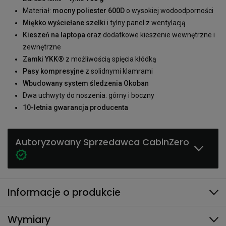
Materiał:
mocny poliester 600D
o wysokiej wodoodporności
Miękko wyściełane szelki
i tylny panel z wentylacją
Kieszeń na laptopa
oraz dodatkowe kieszenie wewnętrzne i
zewnętrzne
Zamki YKK®
z możliwością spięcia kłódką
Pasy kompresyjne
z solidnymi klamrami
Wbudowany system śledzenia Okoban
Dwa uchwyty do noszenia: górny i boczny
10-letnia gwarancja producenta
Autoryzowany Sprzedawca CabinZero
Informacje o produkcie
Wymiary