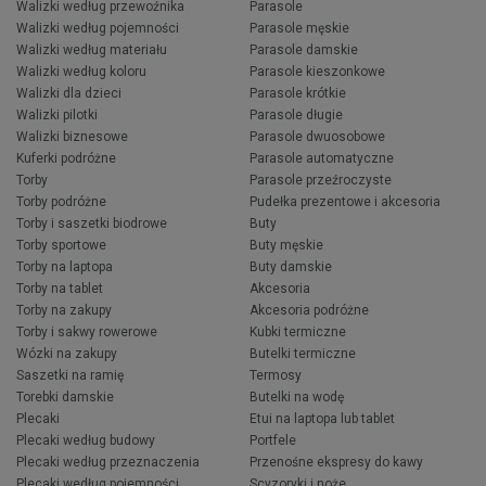
Walizki według przewoźnika
Parasole
Walizki według pojemności
Parasole męskie
Walizki według materiału
Parasole damskie
Walizki według koloru
Parasole kieszonkowe
Walizki dla dzieci
Parasole krótkie
Walizki pilotki
Parasole długie
Walizki biznesowe
Parasole dwuosobowe
Kuferki podróżne
Parasole automatyczne
Torby
Parasole przeźroczyste
Torby podróżne
Pudełka prezentowe i akcesoria
Torby i saszetki biodrowe
Buty
Torby sportowe
Buty męskie
Torby na laptopa
Buty damskie
Torby na tablet
Akcesoria
Torby na zakupy
Akcesoria podróżne
Torby i sakwy rowerowe
Kubki termiczne
Wózki na zakupy
Butelki termiczne
Saszetki na ramię
Termosy
Torebki damskie
Butelki na wodę
Plecaki
Etui na laptopa lub tablet
Plecaki według budowy
Portfele
Plecaki według przeznaczenia
Przenośne ekspresy do kawy
Plecaki według pojemności
Scyzoryki i noże