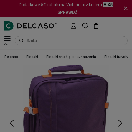
Dodatkowe 5% rabatu na Victorinox z kodem
VIX5
SPRAWDŹ
Menu
Delcaso
Plecaki
Plecaki według przeznaczenia
Plecaki turystyc