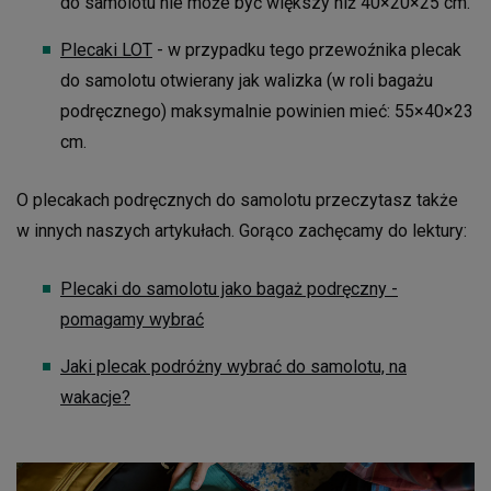
do samolotu nie może być większy niż 40×20×25 cm.
Plecaki LOT
- w przypadku tego przewoźnika plecak
do samolotu otwierany jak walizka (w roli bagażu
podręcznego) maksymalnie powinien mieć: 55×40×23
cm.
O plecakach podręcznych do samolotu przeczytasz także
w innych naszych artykułach. Gorąco zachęcamy do lektury:
Plecaki do samolotu jako bagaż podręczny -
pomagamy wybrać
Jaki plecak podróżny wybrać do samolotu, na
wakacje?