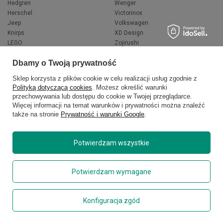
Hedgren
Wenger
Herschel
Victorinox
Jeep
Volkswagen
Knirps
XD Design
LEGO
Zojirushi
Muitomas
FLYNKA
Dbamy o Twoją prywatność
National Geographic
VANS
Sklep korzysta z plików cookie w celu realizacji usług zgodnie z
Polityką dotyczącą cookies
. Możesz określić warunki
przechowywania lub dostępu do cookie w Twojej przeglądarce.
Więcej informacji na temat warunków i prywatności można znaleźć
także na stronie
Prywatność i warunki Google
.
Potwierdzam wszystkie
Copyright © 2026
delcaso.pl
. Wszelkie prawa zastrzeżone.
Potwierdzam wymagane
Polityka prywatności
Zarządzaj plikami cookie
Konfiguracja zgód
Regulamin