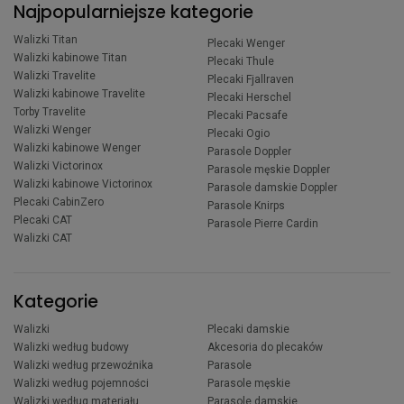
Najpopularniejsze kategorie
Walizki Titan
Plecaki Wenger
Walizki kabinowe Titan
Plecaki Thule
Walizki Travelite
Plecaki Fjallraven
Walizki kabinowe Travelite
Plecaki Herschel
Torby Travelite
Plecaki Pacsafe
Walizki Wenger
Plecaki Ogio
Walizki kabinowe Wenger
Parasole Doppler
Walizki Victorinox
Parasole męskie Doppler
Walizki kabinowe Victorinox
Parasole damskie Doppler
Plecaki CabinZero
Parasole Knirps
Plecaki CAT
Parasole Pierre Cardin
Walizki CAT
Kategorie
Walizki
Plecaki damskie
Walizki według budowy
Akcesoria do plecaków
Walizki według przewoźnika
Parasole
Walizki według pojemności
Parasole męskie
Walizki według materiału
Parasole damskie