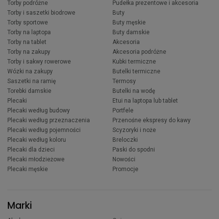
Torby podróżne
Pudełka prezentowe i akcesoria
Torby i saszetki biodrowe
Buty
Torby sportowe
Buty męskie
Torby na laptopa
Buty damskie
Torby na tablet
Akcesoria
Torby na zakupy
Akcesoria podróżne
Torby i sakwy rowerowe
Kubki termiczne
Wózki na zakupy
Butelki termiczne
Saszetki na ramię
Termosy
Torebki damskie
Butelki na wodę
Plecaki
Etui na laptopa lub tablet
Plecaki według budowy
Portfele
Plecaki według przeznaczenia
Przenośne ekspresy do kawy
Plecaki według pojemności
Scyzoryki i noże
Plecaki według koloru
Breloczki
Plecaki dla dzieci
Paski do spodni
Plecaki młodzieżowe
Nowości
Plecaki męskie
Promocje
Marki