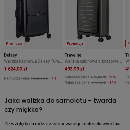
Promocja
Promocja
P
Delsey
Travelite
Tr
Walizka kabinowa Delsey Turenne 55 cm Czarna
Walizka kabinowa biznesowa Travelite Air Base 55 cm Antracytowa
1 624,00 zł
493,99 zł
49
Cena regularna:
579,00 zł
-15%
Ce
Najniższa cena:
1 625,00 zł
-1%
Najniższa cena:
579,00 zł
-14%
Na
Jaka walizka do samolotu – twarda
czy miękka?
Ze względu na rodzaj zastosowanego materiału wyróżnia