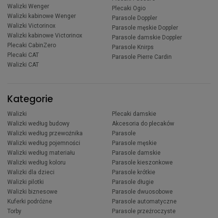
Walizki Wenger
Plecaki Ogio
Walizki kabinowe Wenger
Parasole Doppler
Walizki Victorinox
Parasole męskie Doppler
Walizki kabinowe Victorinox
Parasole damskie Doppler
Plecaki CabinZero
Parasole Knirps
Plecaki CAT
Parasole Pierre Cardin
Walizki CAT
Kategorie
Walizki
Plecaki damskie
Walizki według budowy
Akcesoria do plecaków
Walizki według przewoźnika
Parasole
Walizki według pojemności
Parasole męskie
Walizki według materiału
Parasole damskie
Walizki według koloru
Parasole kieszonkowe
Walizki dla dzieci
Parasole krótkie
Walizki pilotki
Parasole długie
Walizki biznesowe
Parasole dwuosobowe
Kuferki podróżne
Parasole automatyczne
Torby
Parasole przeźroczyste