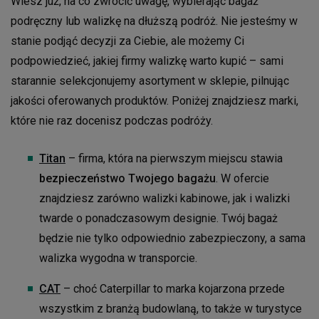
Wiesz już, na co zwrócić uwagę, wybierając bagaż
podręczny lub walizkę na dłuższą podróż. Nie jesteśmy w
stanie podjąć decyzji za Ciebie, ale możemy Ci
podpowiedzieć, jakiej firmy walizkę warto kupić – sami
starannie selekcjonujemy asortyment w sklepie, pilnując
jakości oferowanych produktów. Poniżej znajdziesz marki,
które nie raz docenisz podczas podróży.
Titan
– firma, która na pierwszym miejscu stawia
bezpieczeństwo Twojego bagażu
. W ofercie
znajdziesz zarówno walizki kabinowe, jak i walizki
twarde o ponadczasowym designie. Twój bagaż
będzie nie tylko odpowiednio zabezpieczony, a sama
walizka wygodna w transporcie.
CAT
– choć Caterpillar to marka kojarzona przede
wszystkim z branżą budowlaną, to także w turystyce