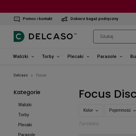
Pomoc i kontakt
Dobierz bagaż podręczny
Walizki
Torby
Plecaki
Parasole
Bu
Delcaso
Focus
Focus Dis
Kategorie
Walizki
Kolor
Pojemność
Torby
7 produkty
Plecaki
Parasole