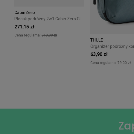
CabinZero
Plecak podróżny 2w1 Cabin Zero Classic Tech 28L Redwood
271,15 zł
Cena regularna:
319,00 zł
THULE
+7
63,90 zł
Cena regularna:
79,00 zł
Za