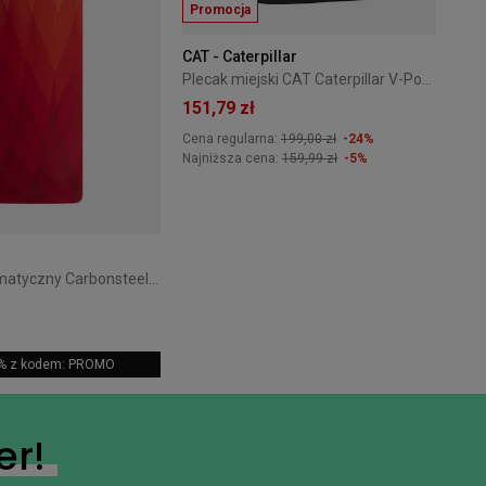
Promocja
CAT - Caterpillar
Plecak miejski CAT Caterpillar V-Power Cabin Cargo czarny
151,79 zł
Cena regularna:
199,00 zł
-24%
Najniższa cena:
159,99 zł
-5%
Parasol automatyczny Carbonsteel Magic Doppler Magic Pomarańczowy
5% z kodem: PROMO
+15
er!