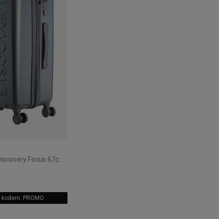
Walizka średnia Discovery Focus 67cm Antracytowa
 z kodem: PROMO