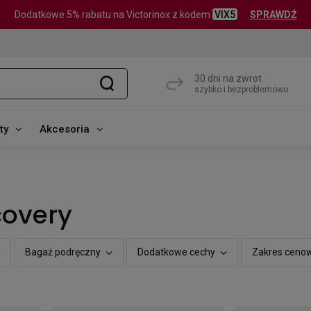
Dodatkowe 5% rabatu na Victorinox z kodem
VIX5
SPRAWDŹ
30 dni na zwrot
szybko i bezproblemowo
ty
Akcesoria
covery
Bagaż podręczny
Dodatkowe cechy
Zakres ceno