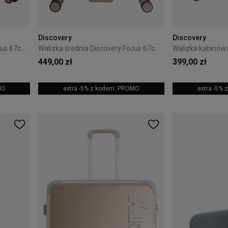
Discovery
Discovery
Walizka średnia Discovery Focus 67cm Różowa
Walizka średnia Discovery Focus 67cm Złota
449,00 zł
399,00 zł
MO
extra -5% z kodem: PROMO
extra -5%