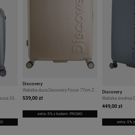
Discovery
Walizka duża Discovery Focus 77cm Złota
Discovery
539,00 zł
Walizka kabinowa Discovery Focus 55 cm Antracyt
449,00 zł
extra -5% z kodem: PROMO
MO
extra -5%