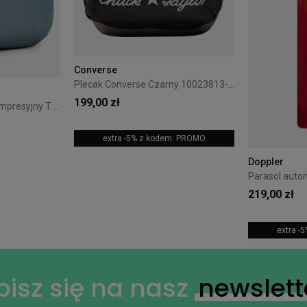
Converse
Plecak Converse Czarny 10023813-A01
199,00 zł
Organizer podróżny kompresyjny Thule PackingCube S Pond Gray
extra -5% z kodem: PROMO
Doppler
219,00 zł
extra -
pisz się na nasz
newslett