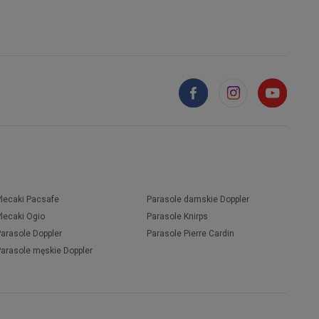
Plecaki Pacsafe
Parasole damskie Doppler
Plecaki Ogio
Parasole Knirps
Parasole Doppler
Parasole Pierre Cardin
Parasole męskie Doppler