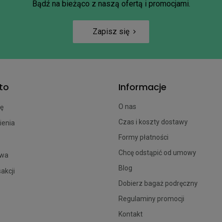
Bądź na bieżąco z naszą ofertą i promocjami.
Zapisz się
to
Informacje
O nas
ię
Czas i koszty dostawy
ienia
Formy płatności
Chcę odstąpić od umowy
owa
Blog
sakcji
Dobierz bagaż podręczny
Regulaminy promocji
Kontakt