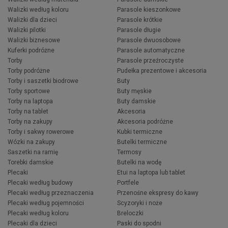
Walizki według koloru
Parasole kieszonkowe
Walizki dla dzieci
Parasole krótkie
Walizki pilotki
Parasole długie
Walizki biznesowe
Parasole dwuosobowe
Kuferki podróżne
Parasole automatyczne
Torby
Parasole przeźroczyste
Torby podróżne
Pudełka prezentowe i akcesoria
Torby i saszetki biodrowe
Buty
Torby sportowe
Buty męskie
Torby na laptopa
Buty damskie
Torby na tablet
Akcesoria
Torby na zakupy
Akcesoria podróżne
Torby i sakwy rowerowe
Kubki termiczne
Wózki na zakupy
Butelki termiczne
Saszetki na ramię
Termosy
Torebki damskie
Butelki na wodę
Plecaki
Etui na laptopa lub tablet
Plecaki według budowy
Portfele
Plecaki według przeznaczenia
Przenośne ekspresy do kawy
Plecaki według pojemności
Scyzoryki i noże
Plecaki według koloru
Breloczki
Plecaki dla dzieci
Paski do spodni