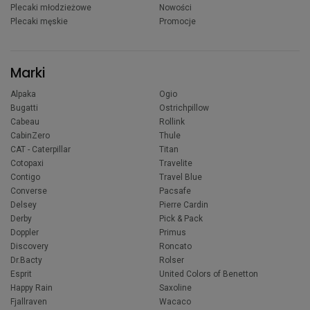
Plecaki młodzieżowe
Nowości
Plecaki męskie
Promocje
Marki
Alpaka
Ogio
Bugatti
Ostrichpillow
Cabeau
Rollink
CabinZero
Thule
CAT - Caterpillar
Titan
Cotopaxi
Travelite
Contigo
Travel Blue
Converse
Pacsafe
Delsey
Pierre Cardin
Derby
Pick & Pack
Doppler
Primus
Discovery
Roncato
Dr.Bacty
Rolser
Esprit
United Colors of Benetton
Happy Rain
Saxoline
Fjallraven
Wacaco