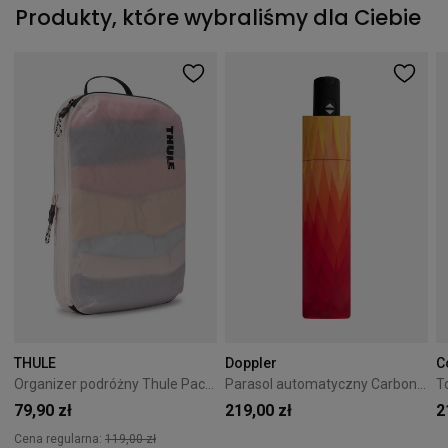
Produkty, które wybraliśmy dla Ciebie
THULE
Doppler
C
Organizer podróżny Thule PackingCube kompresyjny M biały
Parasol automatyczny Carbonsteel Magic Doppler Magic Pomarańczowy
79,90 zł
219,00 zł
2
Cena regularna:
119,00 zł