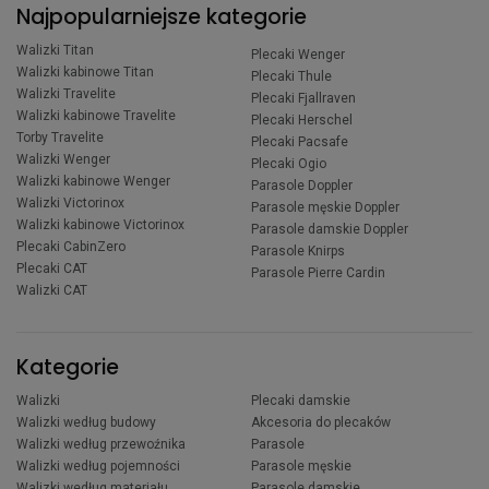
Najpopularniejsze kategorie
Walizki Titan
Plecaki Wenger
Walizki kabinowe Titan
Plecaki Thule
Walizki Travelite
Plecaki Fjallraven
Walizki kabinowe Travelite
Plecaki Herschel
Torby Travelite
Plecaki Pacsafe
Walizki Wenger
Plecaki Ogio
Walizki kabinowe Wenger
Parasole Doppler
Walizki Victorinox
Parasole męskie Doppler
Walizki kabinowe Victorinox
Parasole damskie Doppler
Plecaki CabinZero
Parasole Knirps
Plecaki CAT
Parasole Pierre Cardin
Walizki CAT
Kategorie
Walizki
Plecaki damskie
Walizki według budowy
Akcesoria do plecaków
Walizki według przewoźnika
Parasole
Walizki według pojemności
Parasole męskie
Walizki według materiału
Parasole damskie