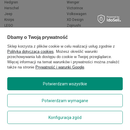
Hedgren
Wenger
Herschel
Victorinox
Jeep
Volkswagen
Knirps
XD Design
LEGO
Zojirushi
Muitomas
FLYNKA
Dbamy o Twoją prywatność
National Geographic
VANS
Sklep korzysta z plików cookie w celu realizacji usług zgodnie z
Polityką dotyczącą cookies
. Możesz określić warunki
przechowywania lub dostępu do cookie w Twojej przeglądarce.
Więcej informacji na temat warunków i prywatności można znaleźć
także na stronie
Prywatność i warunki Google
.
Potwierdzam wszystkie
Copyright © 2026
delcaso.pl
. Wszelkie prawa zastrzeżone.
Potwierdzam wymagane
Polityka prywatności
Zarządzaj plikami cookie
Konfiguracja zgód
Regulamin