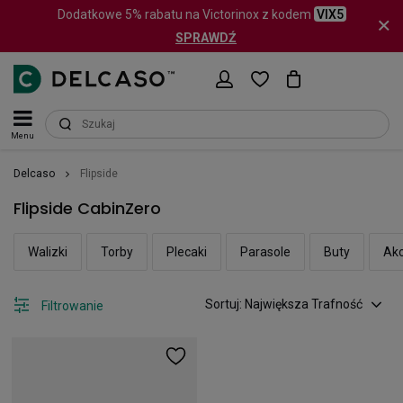
Dodatkowe 5% rabatu na Victorinox z kodem
VIX5
SPRAWDŹ
Menu
Delcaso
Flipside
Flipside CabinZero
Walizki
Torby
Plecaki
Parasole
Buty
Akc
Sortuj: Największa Trafność
Filtrowanie