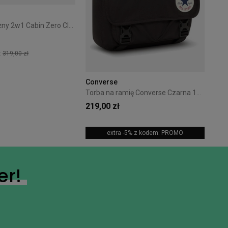
Plecak podróżny 2w1 Cabin Zero Classic Tech 28L Silver Storm
:
319,00 zł
+7
Converse
Torba na ramię Converse Czarna 10026011-A01
219,00 zł
extra -5% z kodem: PROMO
er!