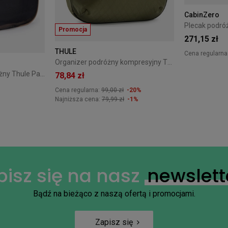
CabinZero
Promocja
271,15 zł
THULE
Cena regularna
Organizer podróżny kompresyjny Thule PackingCube M Soft Green
Średni organizer podróżny Thule Packing Cube M - gentle beige
78,84 zł
Cena regularna:
99,00 zł
-20%
Najniższa cena:
79,99 zł
-1%
pisz się na nasz
newslett
Bądź na bieżąco z naszą ofertą i promocjami.
Zapisz się