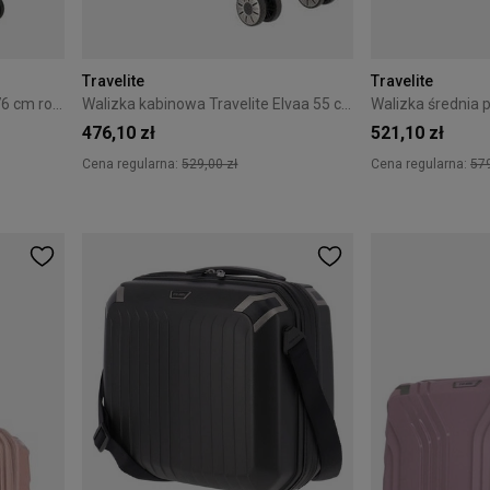
Travelite
Travelite
Walizka duża Travelite Elvaa 76 cm rose
Walizka kabinowa Travelite Elvaa 55 cm Czarna
476,10 zł
521,10 zł
Cena regularna:
529,00 zł
Cena regularna:
579