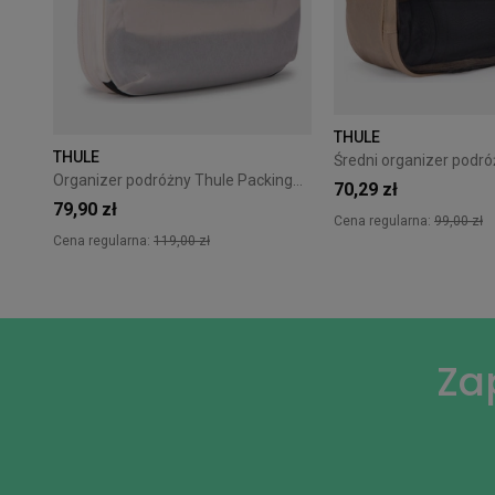
THULE
THULE
Organizer podróżny Thule PackingCube kompresyjny M biały
70,29 zł
79,90 zł
Cena regularna:
99,00 zł
Cena regularna:
119,00 zł
Za