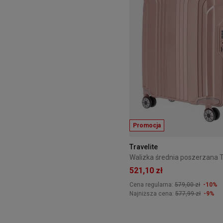
Promocja
Travelite
521,10 zł
Cena regularna:
579,00 zł
-10%
Najniższa cena:
577,99 zł
-9%