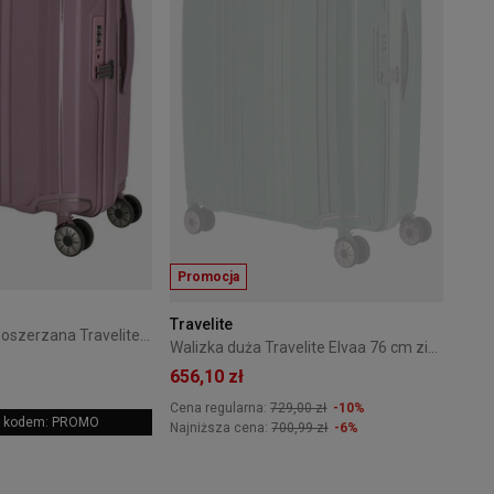
Promocja
Travelite
Walizka średnia poszerzana Travelite Elvaa 66 cm Rose
Walizka duża Travelite Elvaa 76 cm zielona
656,10 zł
Cena regularna:
729,00 zł
-10%
 z kodem: PROMO
Najniższa cena:
700,99 zł
-6%