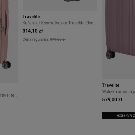
Travelite
Kuferek / Kosmetyczka Travelite Elvaa czarna
314,10 zł
Cena regularna:
349,00 zł
Travelite
Walizka średnia poszerzana Travelite Elvaa 66 cm Różowa
579,00 zł
extra -5%