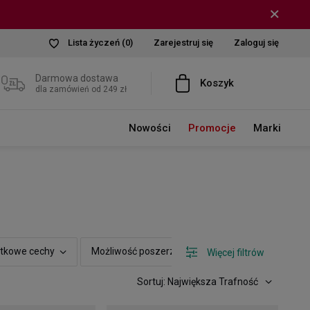
Lista życzeń
(0)
Zarejestruj się
Zaloguj się
Darmowa dostawa
Koszyk
dla zamówień od 249 zł
Nowości
Promocje
Marki
tkowe cechy
Możliwość poszerzenia
Zakres cenowy
Więcej filtrów
Sortuj: Największa Trafność