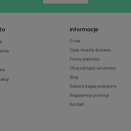
to
Informacje
O nas
ię
Czas i koszty dostawy
ienia
Formy płatności
Chcę odstąpić od umowy
owa
Blog
sakcji
Dobierz bagaż podręczny
Regulaminy promocji
Kontakt