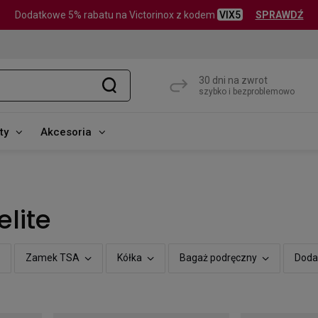
Dodatkowe 5% rabatu na Victorinox z kodem
VIX5
SPRAWDŹ
30 dni na zwrot
szybko i bezproblemowo
ty
Akcesoria
elite
Zamek TSA
Kółka
Bagaż podręczny
Doda