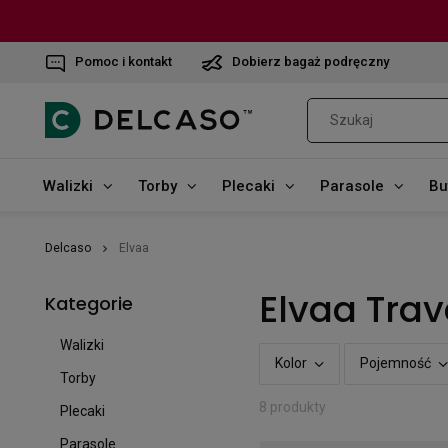
Pomoc i kontakt
Dobierz bagaż podręczny
Walizki
Torby
Plecaki
Parasole
Bu
Delcaso
Elvaa
Elvaa Trav
Kategorie
Walizki
Kolor
Pojemność
Torby
8 produkty
Plecaki
Parasole