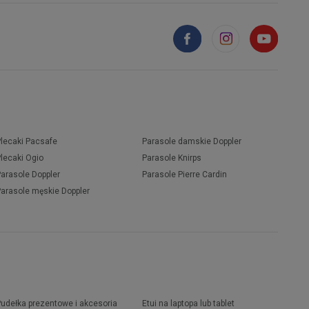
Plecaki Pacsafe
Parasole damskie Doppler
Plecaki Ogio
Parasole Knirps
Parasole Doppler
Parasole Pierre Cardin
Parasole męskie Doppler
Pudełka prezentowe i akcesoria
Etui na laptopa lub tablet