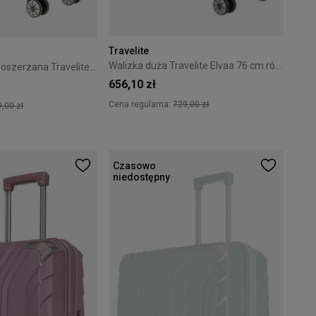
Travelite
Walizka duża Travelite Elvaa 76 cm różowa
Walizka średnia poszerzana Travelite Elvaa 66 cm Czarna
656,10 zł
Cena regularna:
729,00 zł
,00 zł
Czasowo
niedostępny