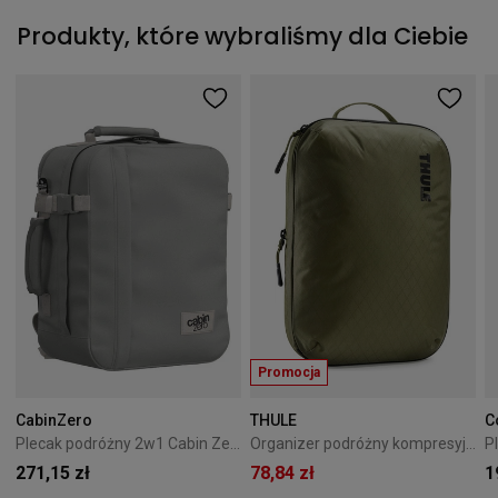
Produkty, które wybraliśmy dla Ciebie
Promocja
CabinZero
THULE
C
Plecak podróżny 2w1 Cabin Zero Classic Tech 28L Silver Storm
Organizer podróżny kompresyjny Thule PackingCube M Soft Green
271,15 zł
78,84 zł
1