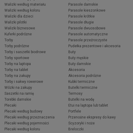
Walizki według materiału
Parasole damskie
Walizki według koloru
Parasole kieszonkowe
Walizki dla dzieci
Parasole krótkie
Walizki pilotki
Parasole długie
Walizki biznesowe
Parasole dwuosobowe
Kuferki podróżne
Parasole automatyczne
Torby
Parasole przeźroczyste
Torby podróżne
Pudełka prezentowe i akcesoria
Torby i saszetki biodrowe
Buty
Torby sportowe
Buty męskie
Torby na laptopa
Buty damskie
Torby na tablet
Akcesoria
Torby na zakupy
Akcesoria podróżne
Torby i sakwy rowerowe
Kubki termiczne
Wózki na zakupy
Butelki termiczne
Saszetki na ramię
Termosy
Torebki damskie
Butelki na wodę
Plecaki
Etui na laptopa lub tablet
Plecaki według budowy
Portfele
Plecaki według przeznaczenia
Przenośne ekspresy do kawy
Plecaki według pojemności
Scyzoryki i noże
Plecaki według koloru
Breloczki