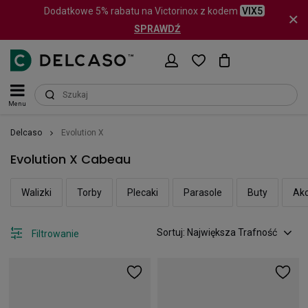
Dodatkowe 5% rabatu na Victorinox z kodem
VIX5
SPRAWDŹ
Menu
Delcaso
Evolution X
Evolution X Cabeau
Walizki
Torby
Plecaki
Parasole
Buty
Akc
Sortuj: Największa Trafność
Filtrowanie