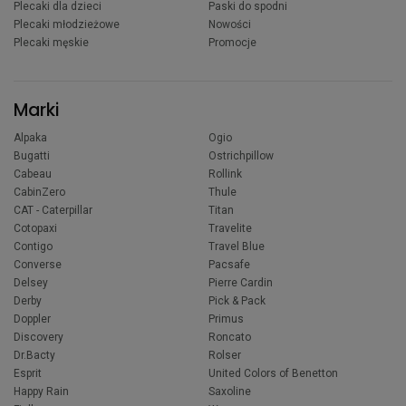
Plecaki dla dzieci
Paski do spodni
Plecaki młodzieżowe
Nowości
Plecaki męskie
Promocje
Marki
Alpaka
Ogio
Bugatti
Ostrichpillow
Cabeau
Rollink
CabinZero
Thule
CAT - Caterpillar
Titan
Cotopaxi
Travelite
Contigo
Travel Blue
Converse
Pacsafe
Delsey
Pierre Cardin
Derby
Pick & Pack
Doppler
Primus
Discovery
Roncato
Dr.Bacty
Rolser
Esprit
United Colors of Benetton
Happy Rain
Saxoline