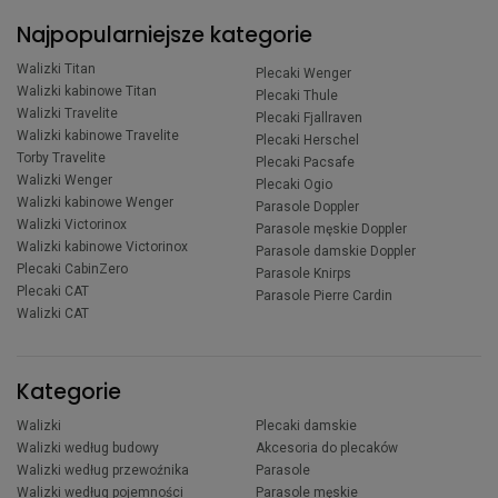
Najpopularniejsze kategorie
Walizki Titan
Plecaki Wenger
Walizki kabinowe Titan
Plecaki Thule
Walizki Travelite
Plecaki Fjallraven
Walizki kabinowe Travelite
Plecaki Herschel
Torby Travelite
Plecaki Pacsafe
Walizki Wenger
Plecaki Ogio
Walizki kabinowe Wenger
Parasole Doppler
Walizki Victorinox
Parasole męskie Doppler
Walizki kabinowe Victorinox
Parasole damskie Doppler
Plecaki CabinZero
Parasole Knirps
Plecaki CAT
Parasole Pierre Cardin
Walizki CAT
Kategorie
Walizki
Plecaki damskie
Walizki według budowy
Akcesoria do plecaków
Walizki według przewoźnika
Parasole
Walizki według pojemności
Parasole męskie