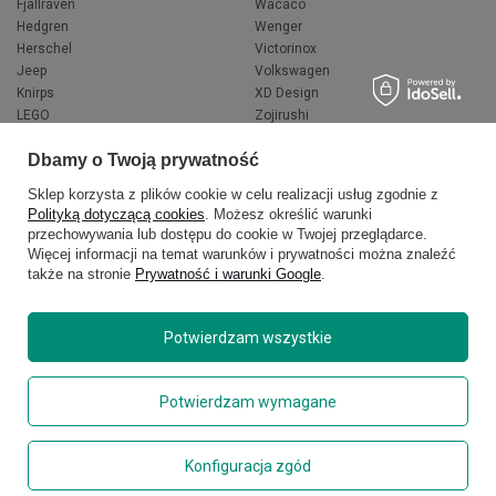
Fjallraven
Wacaco
Hedgren
Wenger
Herschel
Victorinox
Jeep
Volkswagen
Knirps
XD Design
LEGO
Zojirushi
Muitomas
FLYNKA
Dbamy o Twoją prywatność
National Geographic
VANS
Sklep korzysta z plików cookie w celu realizacji usług zgodnie z
Polityką dotyczącą cookies
. Możesz określić warunki
przechowywania lub dostępu do cookie w Twojej przeglądarce.
Więcej informacji na temat warunków i prywatności można znaleźć
także na stronie
Prywatność i warunki Google
.
Potwierdzam wszystkie
Copyright © 2026
delcaso.pl
. Wszelkie prawa zastrzeżone.
Potwierdzam wymagane
Polityka prywatności
Zarządzaj plikami cookie
Konfiguracja zgód
Regulamin