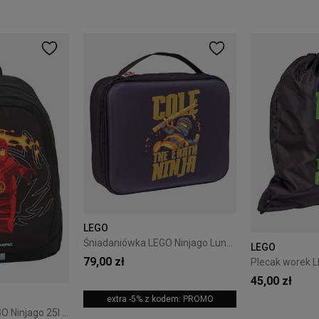
LEGO
Śniadaniówka LEGO Ninjago Lunch Box 20284-2513
LEGO
79,00 zł
45,00 zł
extra -5% z kodem: PROMO
Plecak szkolny LEGO Ninjago 25l Czarny