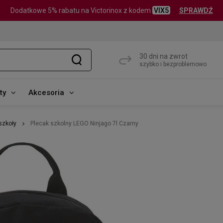
Dodatkowe 5% rabatu na Victorinox z kodem
VIX5
SPRAWDŹ
30 dni na zwrot
szybko i bezproblemowo
ty
Akcesoria
szkoły
Plecak szkolny LEGO Ninjago 7l Czarny