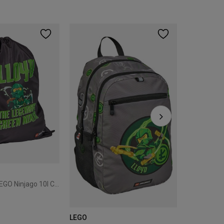
Promocja
LEGO
95,00 zł
Cena regular
Najniższa ce
Plecak worek LEGO Ninjago 10l Czarny 20286-2508
LEGO