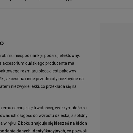
go
Zrób mu niespodziankę i podaruj
efektowny,
kie akcesorium duńskiego producenta ma
aktowego rozmiaru plecak jest pakowny –
i, akcesoria i inne przedmioty niezbędne na
zatem niezwykle lekki, co przekłada się na
zemu cechuje się trwałością, wytrzymałością i
ować ich długość do wzrostu dziecka, a solidny
w ręku. Z boku znajduje się
kieszeń na bidon
podanie danych identyfikacyjnych
, co pozwoli