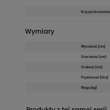
Kraj pochodzenia
Wymiary
Wysokość [cm]
:
Szerokość [cm]
:
Grubość [cm]
:
Pojemność [litry]
:
Waga [kg]
:
Produkty z tej samej serii