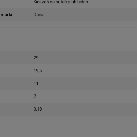
Kieszeń na butelkę lub bidon
 marki
:
Dania
29
19,5
11
7
0,18