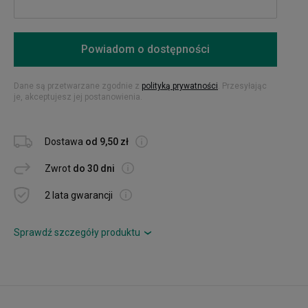
Powiadom o dostępności
Dane są przetwarzane zgodnie z
polityką prywatności
. Przesyłając
je, akceptujesz jej postanowienia.
Dostawa
od 9,50 zł
Zwrot
do 30 dni
2 lata gwarancji
Sprawdź szczegóły produktu
›