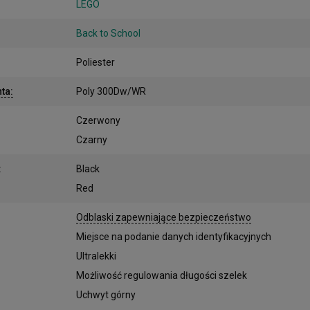
LEGO
Back to School
Poliester
nta
:
Poly 300Dw/WR
Czerwony
Czarny
:
Black
Red
:
Odblaski zapewniające bezpieczeństwo
Miejsce na podanie danych identyfikacyjnych
Ultralekki
Możliwość regulowania długości szelek
Uchwyt górny