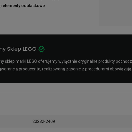
zą
elementy odblaskowe
.
ny Sklep LEGO
y sklep marki LEGO oferujemy wyłącznie oryginalne produkty pochodząc
ą gwarancją producenta, realizowaną zgodnie z procedurami obowiązuj
20282-2409