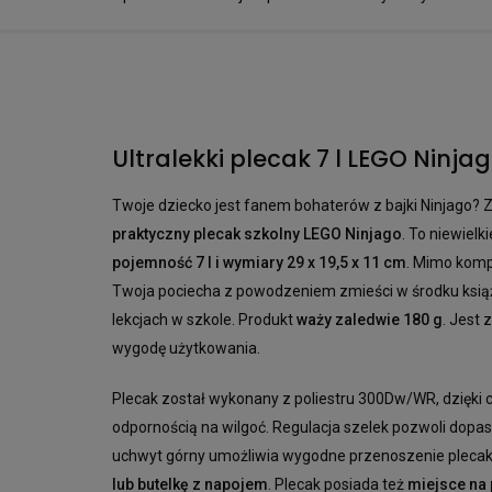
Ultralekki plecak 7 l LEGO Ninja
Twoje dziecko jest fanem bohaterów z bajki Ninjago? 
praktyczny plecak szkolny LEGO Ninjago
. To niewiel
pojemność 7 l i wymiary 29 x 19,5 x 11 cm
. Mimo komp
Twoja pociecha z powodzeniem zmieści w środku książk
lekcjach w szkole. Produkt
waży zaledwie 180 g
. Jest 
wygodę użytkowania.
Plecak został wykonany z poliestru 300Dw/WR, dzięki c
odpornością na wilgoć. Regulacja szelek pozwoli dopas
uchwyt górny umożliwia wygodne przenoszenie plecaka 
lub butelkę z napojem
. Plecak posiada też
miejsce na 