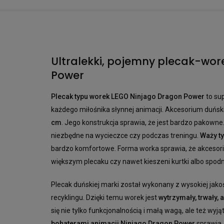
Ultralekki, pojemny plecak-wo
Power
Plecak typu worek LEGO Ninjago Dragon Power
to su
każdego miłośnika słynnej animacji. Akcesorium duńsk
cm
. Jego konstrukcja sprawia, że jest bardzo pakowne.
niezbędne na wycieczce czy podczas treningu.
Waży ty
bardzo komfortowe. Forma worka sprawia, że akcesor
większym plecaku czy nawet kieszeni kurtki albo spodn
Plecak duńskiej marki został wykonany z wysokiej jakoś
recyklingu. Dzięki temu worek jest
wytrzymały, trwały,
się nie tylko funkcjonalnością i małą wagą, ale też wy
bohaterami animacji Ninjago Dragon Power
sprawia, 