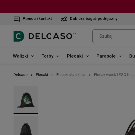
Pomoc i kontakt
Dobierz bagaż podręczny
Walizki
Torby
Plecaki
Parasole
Bu
Delcaso
Plecaki
Plecaki dla dzieci
Plecak worek LEGO Ninj