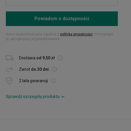
Powiadom o dostępności
Dane są przetwarzane zgodnie z
polityką prywatności
. Przesyłając
je, akceptujesz jej postanowienia.
Dostawa
od 9,50 zł
Zwrot
do 30 dni
2 lata gwarancji
Sprawdź szczegóły produktu
›