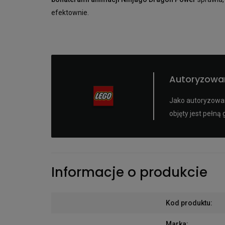
efektownie.
Autoryzowa
Jako autoryzowan
objęty jest pełn
Informacje o produkcie
Kod produktu
:
Marka
: