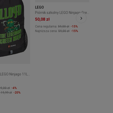
349,00 zł
LEGO
Piórnik szkolny LEGO Ninjago Green
extra 
50,08 zł
Cena regularna:
59,00 zł
-15%
Najniższa cena:
59,00 zł
-15%
Plecak szkolny LEGO Ninjago 11L Czarny 20281-2508
99,00 zł
-4%
119,99 zł
-20%