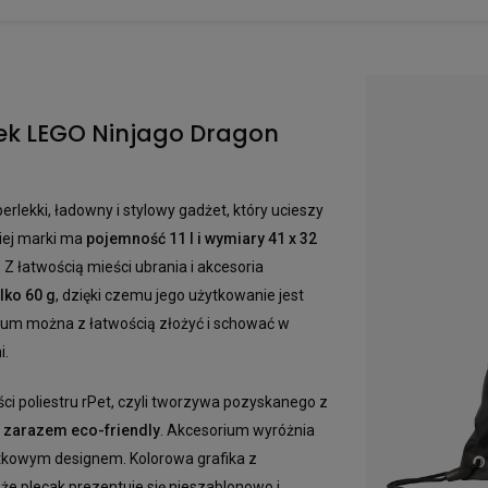
rek LEGO Ninjago Dragon
perlekki, ładowny i stylowy gadżet, który ucieszy
iej marki ma
pojemność 11 l i wymiary 41 x 32
 Z łatwością mieści ubrania i akcesoria
lko 60 g
, dzięki czemu jego użytkowanie jest
ium można z łatwością złożyć i schować w
i.
ci poliestru rPet, czyli tworzywa pozyskanego z
 a zarazem eco-friendly
. Akcesorium wyróżnia
jątkowym designem. Kolorowa grafika z
że plecak prezentuje się nieszablonowo i