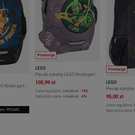
Promocja
LEGO
Promocja
Plecak szkolny LEGO Kindergarten 10L - Elemental Master Of Energy
105,99 zł
LEGO
Plecak szkolny LEGO Kindergarten 10L - NINJAGO Blue / Black
Cena regularna:
129,00 zł
-18%
95,00 zł
Najniższa cena:
110,60 zł
-4%
Cena regularna:
odem: PROMO
Najniższa cena: