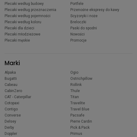
Plecaki według budowy
Portfele
Plecaki według przeznaczenia
Przenośne ekspresy do kawy
Plecaki według pojemności
Scyzoryki i noże
Plecaki według koloru
Breloczki
Plecaki dla dzieci
Paski do spodni
Plecaki młodzieżowe
Nowości
Plecaki męskie
Promocje
Marki
Alpaka
Ogio
Bugatti
Ostrichpillow
Cabeau
Rollink
CabinZero
Thule
CAT - Caterpillar
Titan
Cotopaxi
Travelite
Contigo
Travel Blue
Converse
Pacsafe
Delsey
Pierre Cardin
Derby
Pick & Pack
Doppler
Primus