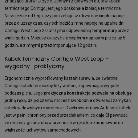
znacząco ułatwi Ci życie. Jednym z głównych atutów kubka
termicznego Contigo jest jego doskonała izolacja termiczna.
Niezależnie od tego, czy potrzebujesz utrzymać ciepłe napoje
przez dłuższy czas, czy schłodzić zimne napoje na upalne dni –
Contigo West Loop 2.0 utrzyma odpowiednią temperaturę przez
wiele godzin. Możesz cieszyć się ciepłymi napojami przez aż 5
godzin, a zimnymi przez imponujące 12 godzin.
Kubek termiczny Contigo West Loop –
wygodny i praktyczny
Ergonomicznie wyprofilowany kształt sprawia, że świetnie
Contigo kubek termiczny leży w dłoni, zapewniając wygodę
podczas picia. Jego
praktyczna konstrukcja pozwala na obsługę
jedną ręką
, dzięki czemu możesz swobodnie otwierać i zamykać
kubek w dowolnym momencie. Dzięki systemowi Autoseal kubek
jest w pełni chroniony przed przeciekaniem, co daje Ci pewność,
że możesz go bez obaw przenosić w ręku lub zamocować do
większości uchwytów samochodowych.