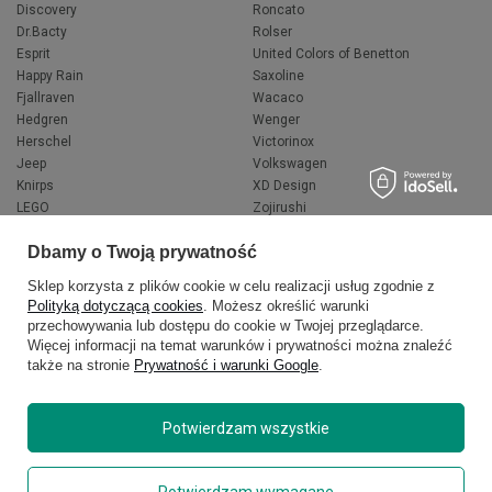
Discovery
Roncato
Dr.Bacty
Rolser
Esprit
United Colors of Benetton
Happy Rain
Saxoline
Fjallraven
Wacaco
Hedgren
Wenger
Herschel
Victorinox
Jeep
Volkswagen
Knirps
XD Design
LEGO
Zojirushi
Muitomas
FLYNKA
Dbamy o Twoją prywatność
National Geographic
VANS
Sklep korzysta z plików cookie w celu realizacji usług zgodnie z
Polityką dotyczącą cookies
. Możesz określić warunki
przechowywania lub dostępu do cookie w Twojej przeglądarce.
Więcej informacji na temat warunków i prywatności można znaleźć
także na stronie
Prywatność i warunki Google
.
Potwierdzam wszystkie
Copyright © 2026
delcaso.pl
. Wszelkie prawa zastrzeżone.
Potwierdzam wymagane