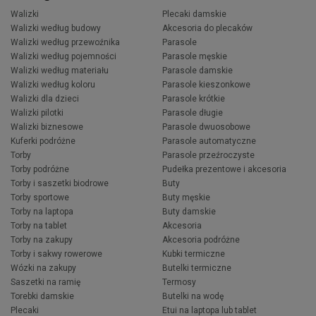
Walizki
Plecaki damskie
Walizki według budowy
Akcesoria do plecaków
Walizki według przewoźnika
Parasole
Walizki według pojemności
Parasole męskie
Walizki według materiału
Parasole damskie
Walizki według koloru
Parasole kieszonkowe
Walizki dla dzieci
Parasole krótkie
Walizki pilotki
Parasole długie
Walizki biznesowe
Parasole dwuosobowe
Kuferki podróżne
Parasole automatyczne
Torby
Parasole przeźroczyste
Torby podróżne
Pudełka prezentowe i akcesoria
Torby i saszetki biodrowe
Buty
Torby sportowe
Buty męskie
Torby na laptopa
Buty damskie
Torby na tablet
Akcesoria
Torby na zakupy
Akcesoria podróżne
Torby i sakwy rowerowe
Kubki termiczne
Wózki na zakupy
Butelki termiczne
Saszetki na ramię
Termosy
Torebki damskie
Butelki na wodę
Plecaki
Etui na laptopa lub tablet