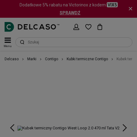
Dodatkowe 5% rabatu na Victorinox z kodem
VIX5
SPRAWDŹ
Menu
Delcaso
Marki
Contigo
Kubki termiczne Contigo
Kubek termi