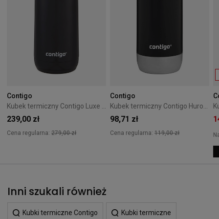
Contigo
Contigo
C
Kubek termiczny Contigo Luxe 360 ml Licorice
Kubek termiczny Contigo Huron 2.0 470 ml Czarny
239,00 zł
98,71 zł
1
Cena regularna:
279,00 zł
Cena regularna:
119,00 zł
N
Inni szukali również
Kubki termiczne Contigo
Kubki termiczne