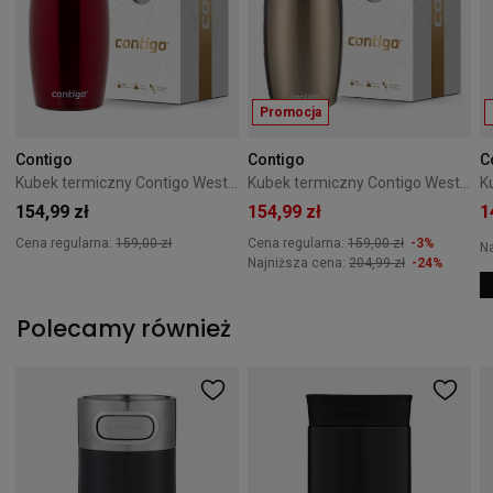
Promocja
Contigo
Contigo
C
Kubek termiczny Contigo West Loop 2.0 470 ml czerwony + Pudełko
Kubek termiczny Contigo West Loop 2.0 470 ml Latte + Pudełko
154,99 zł
154,99 zł
1
Cena regularna:
159,00 zł
Cena regularna:
159,00 zł
-3%
N
Najniższa cena:
204,99 zł
-24%
Polecamy również