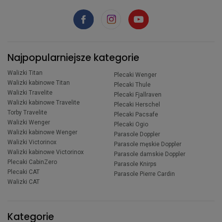
Najpopularniejsze kategorie
Walizki Titan
Plecaki Wenger
Walizki kabinowe Titan
Plecaki Thule
Walizki Travelite
Plecaki Fjallraven
Walizki kabinowe Travelite
Plecaki Herschel
Torby Travelite
Plecaki Pacsafe
Walizki Wenger
Plecaki Ogio
Walizki kabinowe Wenger
Parasole Doppler
Walizki Victorinox
Parasole męskie Doppler
Walizki kabinowe Victorinox
Parasole damskie Doppler
Plecaki CabinZero
Parasole Knirps
Plecaki CAT
Parasole Pierre Cardin
Walizki CAT
Kategorie