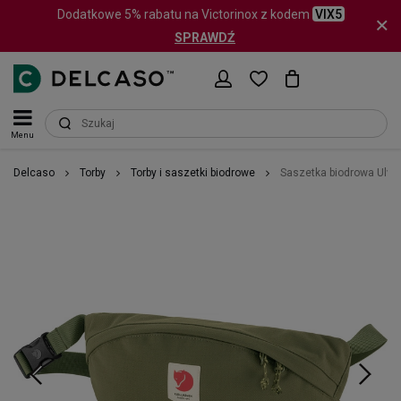
Dodatkowe 5% rabatu na Victorinox z kodem
VIX5
SPRAWDŹ
Menu
Delcaso
Torby
Torby i saszetki biodrowe
Saszetka biodrowa Ulvo H