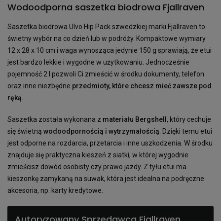
Wodoodporna saszetka biodrowa Fjallraven
Saszetka biodrowa Ulvo Hip Pack szwedzkiej marki Fjallraven to
świetny wybór na co dzień lub w podróży. Kompaktowe wymiary
12 x 28 x 10 cm i waga wynosząca jedynie 150 g sprawiają, że etui
jest bardzo lekkie i wygodne w użytkowaniu. Jednocześnie
pojemność 2 l pozwoli Ci zmieścić w środku dokumenty, telefon
oraz inne niezbędne
przedmioty, które chcesz mieć zawsze pod
ręką
.
Saszetka została wykonana z
materiału Bergshell
, który cechuje
się świetną
wodoodpornością i wytrzymałością
. Dzięki temu etui
jest odporne na rozdarcia, przetarcia i inne uszkodzenia. W środku
znajduje się praktyczna kieszeń z siatki, w której wygodnie
zmieścisz dowód osobisty czy prawo jazdy. Z tyłu etui ma
kieszonkę zamykaną na suwak, która jest idealna na podręczne
akcesoria, np. karty kredytowe.
Autoryzowany Sprzedawca Fjallraven