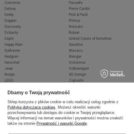
Converse
Pacsafe
Delsey
Pierre Cardin
Derby
Pick & Pack
Doppler
Primus
Discovery
Roncato
Dr.Bacty
Rolser
Esprit
United Colors of Benetton
Happy Rain
Saxoline
Fjallraven
Wacaco
Hedgren
Wenger
Herschel
Victorinox
Jeep
Volkswagen
Knirps
XD Design
LEGO
Zojirushi
Muitomas
FLYNKA
Dbamy o Twoją prywatność
National Geographic
VANS
Sklep korzysta z plików cookie w celu realizacji usług zgodnie z
Polityką dotyczącą cookies
. Możesz określić warunki
przechowywania lub dostępu do cookie w Twojej przeglądarce.
Więcej informacji na temat warunków i prywatności można znaleźć
także na stronie
Prywatność i warunki Google
.