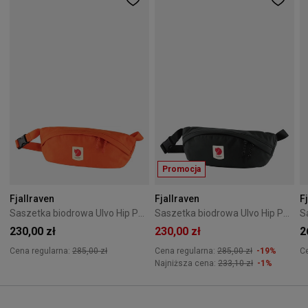
Promocja
Fjallraven
Fjallraven
F
Saszetka biodrowa Ulvo Hip Pack Fjallraven - Hokkaido Orange
Saszetka biodrowa Ulvo Hip Pack Fjallraven - Dark Grey
230,00 zł
230,00 zł
2
Cena regularna:
285,00 zł
Cena regularna:
285,00 zł
-19%
C
Najniższa cena:
233,10 zł
-1%