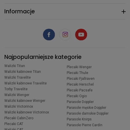
Informacje
Najpopularniejsze kategorie
Walizki Titan
Plecaki Wenger
Walizki kabinowe Titan
Plecaki Thule
Walizki Travelite
Plecaki Fjallraven
Walizki kabinowe Travelite
Plecaki Herschel
Torby Travelite
Plecaki Pacsafe
Walizki Wenger
Plecaki Ogio
Walizki kabinowe Wenger
Parasole Doppler
Walizki Victorinox
Parasole męskie Doppler
Walizki kabinowe Victorinox
Parasole damskie Doppler
Plecaki CabinZero
Parasole Knirps
Plecaki CAT
Parasole Pierre Cardin
Walizki CAT