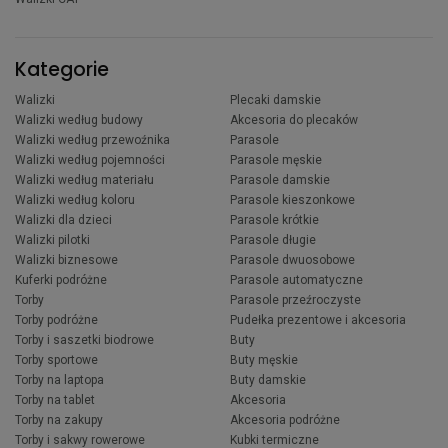
Kategorie
Walizki
Plecaki damskie
Walizki według budowy
Akcesoria do plecaków
Walizki według przewoźnika
Parasole
Walizki według pojemności
Parasole męskie
Walizki według materiału
Parasole damskie
Walizki według koloru
Parasole kieszonkowe
Walizki dla dzieci
Parasole krótkie
Walizki pilotki
Parasole długie
Walizki biznesowe
Parasole dwuosobowe
Kuferki podróżne
Parasole automatyczne
Torby
Parasole przeźroczyste
Torby podróżne
Pudełka prezentowe i akcesoria
Torby i saszetki biodrowe
Buty
Torby sportowe
Buty męskie
Torby na laptopa
Buty damskie
Torby na tablet
Akcesoria
Torby na zakupy
Akcesoria podróżne
Torby i sakwy rowerowe
Kubki termiczne