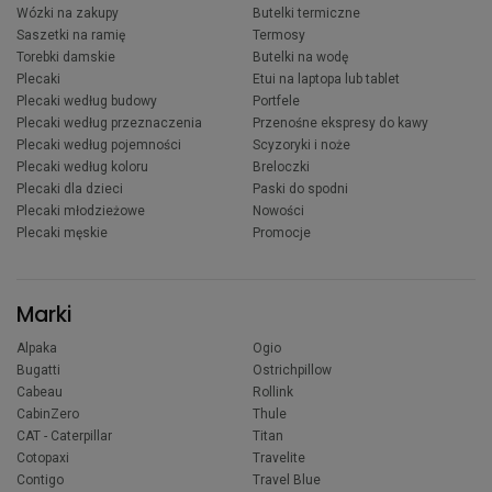
Wózki na zakupy
Butelki termiczne
Saszetki na ramię
Termosy
Torebki damskie
Butelki na wodę
Plecaki
Etui na laptopa lub tablet
Plecaki według budowy
Portfele
Plecaki według przeznaczenia
Przenośne ekspresy do kawy
Plecaki według pojemności
Scyzoryki i noże
Plecaki według koloru
Breloczki
Plecaki dla dzieci
Paski do spodni
Plecaki młodzieżowe
Nowości
Plecaki męskie
Promocje
Marki
Alpaka
Ogio
Bugatti
Ostrichpillow
Cabeau
Rollink
CabinZero
Thule
CAT - Caterpillar
Titan
Cotopaxi
Travelite
Contigo
Travel Blue