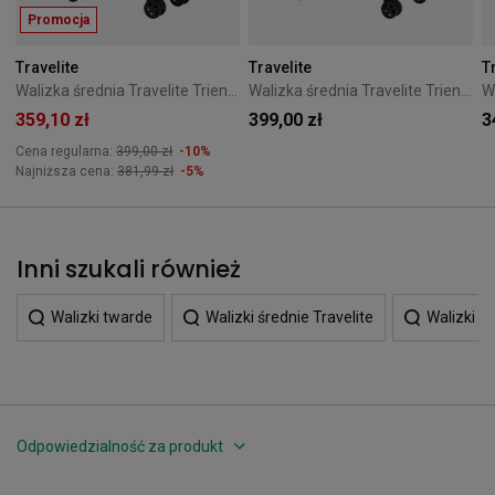
Promocja
Travelite
Travelite
T
Walizka średnia Travelite Trient 66 cm - Zielona
Walizka średnia Travelite Trient 66 cm - żółta
359,10 zł
399,00 zł
3
Cena regularna:
399,00 zł
-10%
Najniższa cena:
381,99 zł
-5%
Inni szukali również
Walizki twarde
Walizki średnie Travelite
Walizki t
Odpowiedzialność za produkt