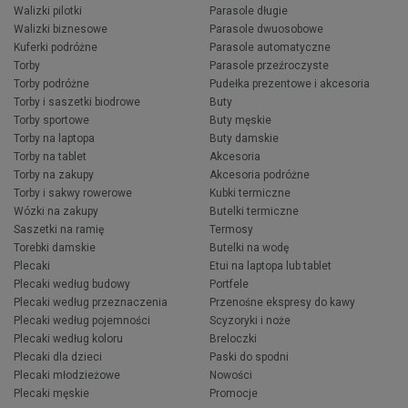
Walizki pilotki
Parasole długie
Walizki biznesowe
Parasole dwuosobowe
Kuferki podróżne
Parasole automatyczne
Torby
Parasole przeźroczyste
Torby podróżne
Pudełka prezentowe i akcesoria
Torby i saszetki biodrowe
Buty
Torby sportowe
Buty męskie
Torby na laptopa
Buty damskie
Torby na tablet
Akcesoria
Torby na zakupy
Akcesoria podróżne
Torby i sakwy rowerowe
Kubki termiczne
Wózki na zakupy
Butelki termiczne
Saszetki na ramię
Termosy
Torebki damskie
Butelki na wodę
Plecaki
Etui na laptopa lub tablet
Plecaki według budowy
Portfele
Plecaki według przeznaczenia
Przenośne ekspresy do kawy
Plecaki według pojemności
Scyzoryki i noże
Plecaki według koloru
Breloczki
Plecaki dla dzieci
Paski do spodni
Plecaki młodzieżowe
Nowości
Plecaki męskie
Promocje