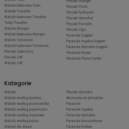
Plecaki Wenger
Walizki kabinowe Titan
Plecaki Thule
Walizki Travelite
Plecaki Fjallraven
Walizki kabinowe Travelite
Plecaki Herschel
Torby Travelite
Plecaki Pacsafe
Walizki Wenger
Plecaki Ogio
Walizki kabinowe Wenger
Parasole Doppler
Walizki Victorinox
Parasole męskie Doppler
Walizki kabinowe Victorinox
Parasole damskie Doppler
Plecaki CabinZero
Parasole Knirps
Plecaki CAT
Parasole Pierre Cardin
Walizki CAT
Kategorie
Walizki
Plecaki damskie
Walizki według budowy
Akcesoria do plecaków
Walizki według przewoźnika
Parasole
Walizki według pojemności
Parasole męskie
Walizki według materiału
Parasole damskie
Walizki według koloru
Parasole kieszonkowe
Walizki dla dzieci
Parasole krótkie