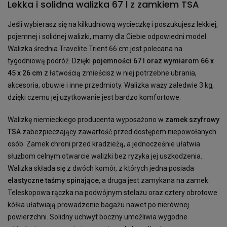
Lekka i solidna walizka 67 l z zamkiem TSA
Jeśli wybierasz się na kilkudniową wycieczkę i poszukujesz lekkiej,
pojemnej i solidnej walizki, mamy dla Ciebie odpowiedni model.
Walizka średnia Travelite Trient 66 cm jest polecana na
tygodniową podróż. Dzięki
pojemności 67 l oraz wymiarom 66 x
45 x 26 cm
z łatwością zmieścisz w niej potrzebne ubrania,
akcesoria, obuwie i inne przedmioty. Walizka waży zaledwie 3 kg,
dzięki czemu jej użytkowanie jest bardzo komfortowe.
Walizkę niemieckiego producenta wyposażono w
zamek szyfrowy
TSA
zabezpieczający zawartość przed dostępem niepowołanych
osób. Zamek chroni przed kradzieżą, a jednocześnie ułatwia
służbom celnym otwarcie walizki bez ryzyka jej uszkodzenia.
Walizka składa się z dwóch komór, z których jedna posiada
elastyczne taśmy spinające
, a druga jest zamykana na zamek.
Teleskopowa rączka na podwójnym stelażu oraz cztery obrotowe
kółka ułatwiają prowadzenie bagażu nawet po nierównej
powierzchni. Solidny uchwyt boczny umożliwia wygodne