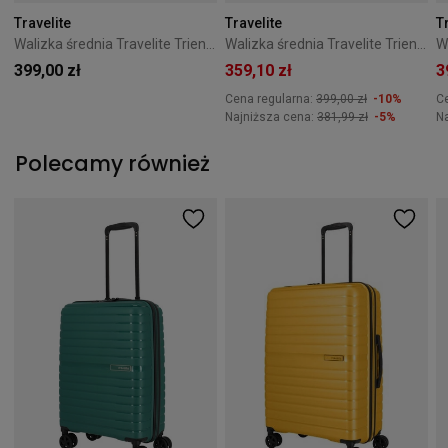
Travelite
Travelite
T
Walizka średnia Travelite Trient 66 cm - żółta
Walizka średnia Travelite Trient 66 cm - Zielona
399,00 zł
359,10 zł
3
Cena regularna:
399,00 zł
-10%
C
Najniższa cena:
381,99 zł
-5%
N
Polecamy również