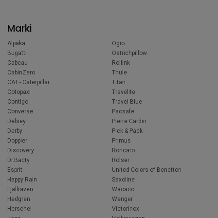
Marki
Alpaka
Ogio
Bugatti
Ostrichpillow
Cabeau
Rollink
CabinZero
Thule
CAT - Caterpillar
Titan
Cotopaxi
Travelite
Contigo
Travel Blue
Converse
Pacsafe
Delsey
Pierre Cardin
Derby
Pick & Pack
Doppler
Primus
Discovery
Roncato
Dr.Bacty
Rolser
Esprit
United Colors of Benetton
Happy Rain
Saxoline
Fjallraven
Wacaco
Hedgren
Wenger
Herschel
Victorinox