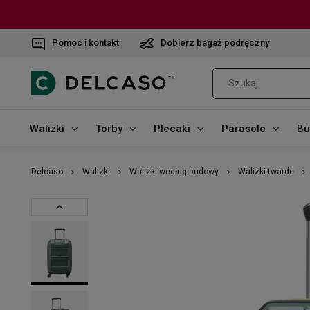
Pomoc i kontakt
Dobierz bagaż podręczny
Walizki
Torby
Plecaki
Parasole
Bu
Delcaso
Walizki
Walizki według budowy
Walizki twarde