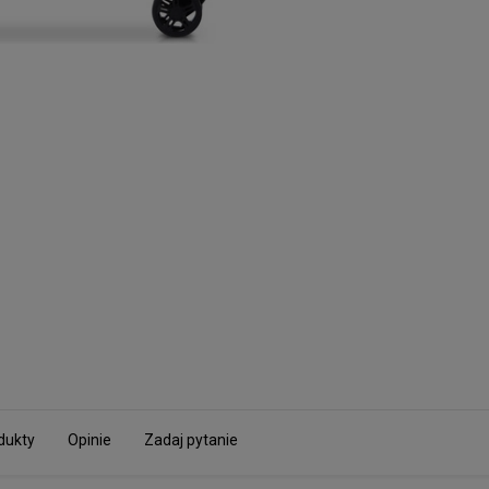
dukty
Opinie
Zadaj pytanie