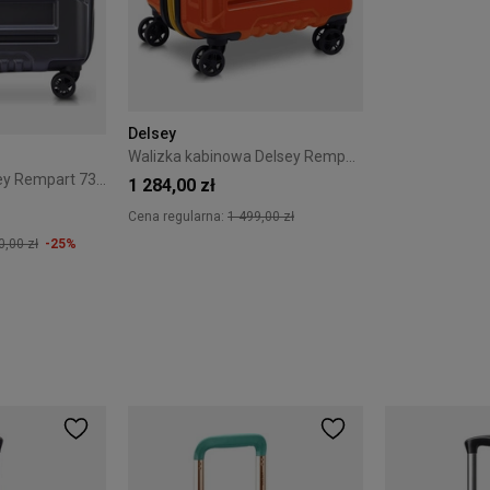
Delsey
Walizka kabinowa Delsey Rempart 55 cm Pomarańczowa
Walizka duża Delsey Rempart 73 cm Anthracite
1 284,00 zł
Cena regularna:
1 499,00 zł
0,00 zł
-25%