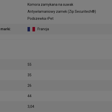
Komora zamykana na suwak
Antywłamaniowy zamek (Zip Securitech®)
Podszewka rPet
 marki
:
Francja
55
35
26
44
3,04