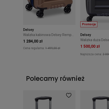
Promocja
Delsey
Delsey
Walizka kabinowa Delsey Rempart 55 cm Beżowa
1 284,00 zł
1 500,00 zł
Cena regularna:
1 499,00 zł
Najniższa cena:
2 00
Polecamy również