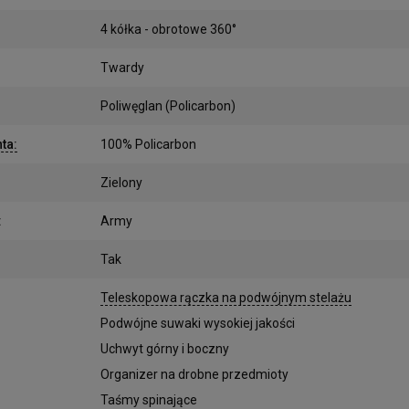
4 kółka - obrotowe 360°
Twardy
Poliwęglan (Policarbon)
nta
:
100% Policarbon
Zielony
:
Army
Tak
:
Teleskopowa rączka na podwójnym stelażu
Podwójne suwaki wysokiej jakości
Uchwyt górny i boczny
Organizer na drobne przedmioty
Taśmy spinające