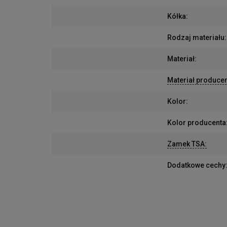
Kółka
:
Rodzaj materiału
:
Materiał
:
Materiał produce
Kolor
:
Kolor producenta
Zamek TSA
:
Dodatkowe cechy