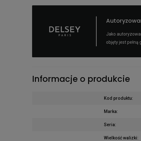
Autoryzowa
Jako autoryzowan
objęty jest pełn
Informacje o produkcie
Kod produktu
:
Marka
:
Seria
:
Wielkość walizki
: