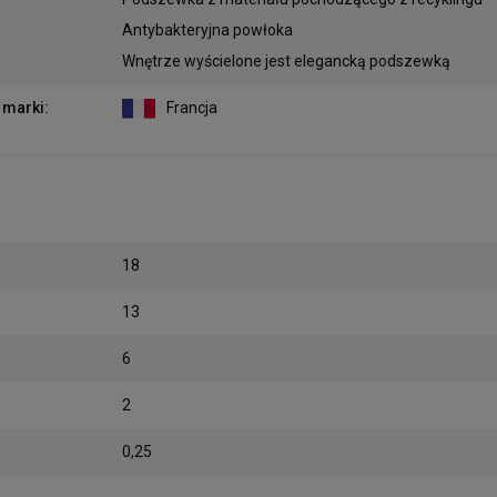
Antybakteryjna powłoka
Wnętrze wyścielone jest elegancką podszewką
 marki
:
Francja
18
13
6
2
0,25