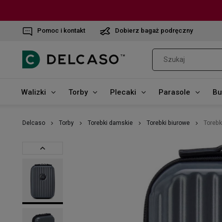
Pomoc i kontakt
Dobierz bagaż podręczny
Walizki
Torby
Plecaki
Parasole
Bu
Delcaso
Torby
Torebki damskie
Torebki biurowe
Torebk