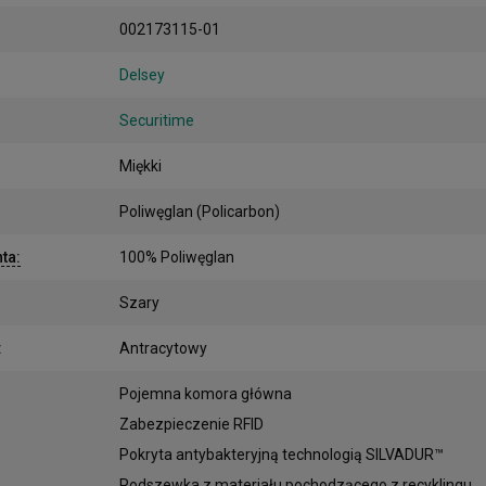
002173115-01
Delsey
Securitime
Miękki
Poliwęglan (Policarbon)
nta
:
100% Poliwęglan
Szary
:
Antracytowy
:
Pojemna komora główna
Zabezpieczenie RFID
Pokryta antybakteryjną technologią SILVADUR™
Podszewka z materiału pochodzącego z recyklingu