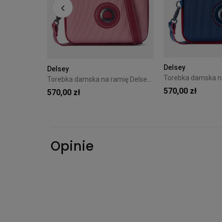
Torba na ramię Hedgren Kosho 4L Grey
: PROMO
Delsey
Delsey
Torebka damska na ramię Delsey Chatelet Air 2.0 Różowa
570,00 zł
570,00 zł
Opinie