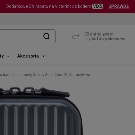
Dodatkowe 5% rabatu na Victorinox z kodem
VIX5
SPRAWDŹ
30 dni na zwrot
szybko i bezproblemowo
ty
Akcesoria
a damska na ramię Delsey Securitime 2L Antracytowa