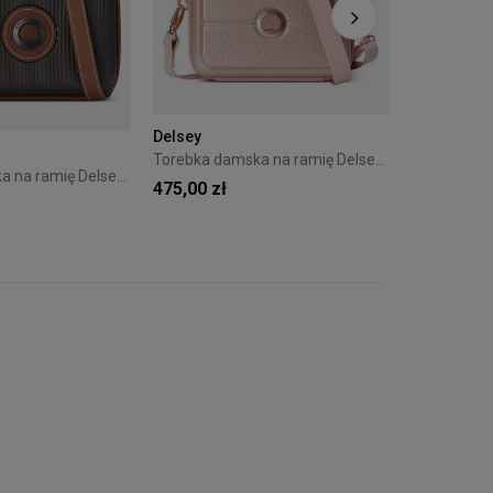
Delsey
159,00 zł
Delsey
Torebka damska na ramię Delsey Turenne Różowa
Torebka damska na ramię Delsey Chatelet Air 2.0 Brązowa
475,00 zł