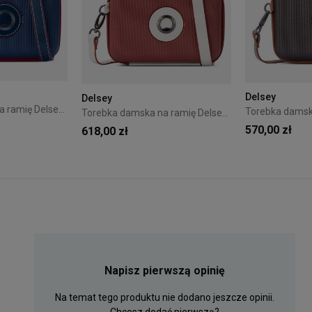
Delsey
Delsey
Torebka damska na ramię Delsey Chatelet Air 2.0 Niebieska
Torebka damska na ramię Delsey Chatelet Air 2.0 Bordowa
570,00 zł
618,00 zł
Napisz pierwszą opinię
Na temat tego produktu nie dodano jeszcze opinii.