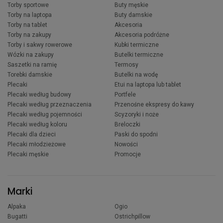
Torby sportowe
Buty męskie
Torby na laptopa
Buty damskie
Torby na tablet
Akcesoria
Torby na zakupy
Akcesoria podróżne
Torby i sakwy rowerowe
Kubki termiczne
Wózki na zakupy
Butelki termiczne
Saszetki na ramię
Termosy
Torebki damskie
Butelki na wodę
Plecaki
Etui na laptopa lub tablet
Plecaki według budowy
Portfele
Plecaki według przeznaczenia
Przenośne ekspresy do kawy
Plecaki według pojemności
Scyzoryki i noże
Plecaki według koloru
Breloczki
Plecaki dla dzieci
Paski do spodni
Plecaki młodzieżowe
Nowości
Plecaki męskie
Promocje
Marki
Alpaka
Ogio
Bugatti
Ostrichpillow