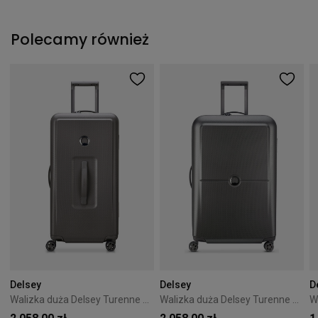
Polecamy również
Delsey
Delsey
D
Walizka duża Delsey Turenne 73 cm Srebrna
Walizka duża Delsey Turenne 75 cm Srebrna