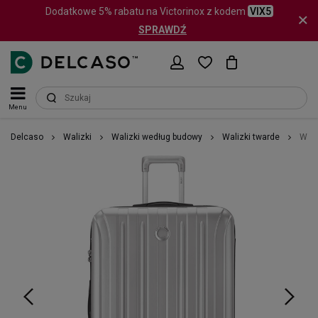
Dodatkowe 5% rabatu na Victorinox z kodem
VIX5
SPRAWDŹ
Menu
Delcaso
Walizki
Walizki według budowy
Walizki twarde
Wali