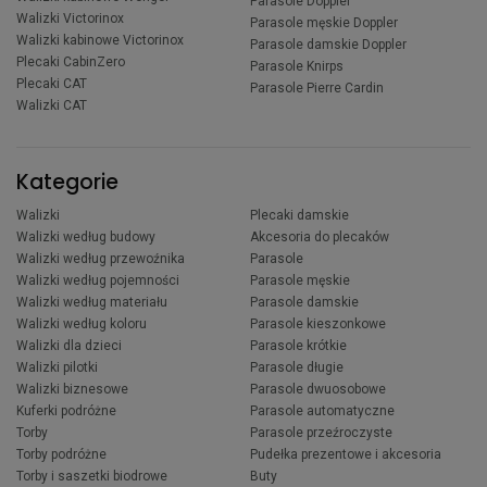
Parasole Doppler
Walizki Victorinox
Parasole męskie Doppler
Walizki kabinowe Victorinox
Parasole damskie Doppler
Plecaki CabinZero
Parasole Knirps
Plecaki CAT
Parasole Pierre Cardin
Walizki CAT
Kategorie
Walizki
Plecaki damskie
Walizki według budowy
Akcesoria do plecaków
Walizki według przewoźnika
Parasole
Walizki według pojemności
Parasole męskie
Walizki według materiału
Parasole damskie
Walizki według koloru
Parasole kieszonkowe
Walizki dla dzieci
Parasole krótkie
Walizki pilotki
Parasole długie
Walizki biznesowe
Parasole dwuosobowe
Kuferki podróżne
Parasole automatyczne
Torby
Parasole przeźroczyste
Torby podróżne
Pudełka prezentowe i akcesoria
Torby i saszetki biodrowe
Buty