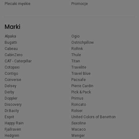
Plecaki męskie
Promocje
Marki
Alpaka
Ogio
Bugatti
Ostrichpillow
Cabeau
Rollink
CabinZero
Thule
CAT - Caterpillar
Titan
Cotopaxi
Travelite
Contigo
Travel Blue
Converse
Pacsafe
Delsey
Pierre Cardin
Derby
Pick & Pack
Doppler
Primus
Discovery
Roncato
Dr.Bacty
Rolser
Esprit
United Colors of Benetton
Happy Rain
Saxoline
Fjallraven
Wacaco
Hedgren
Wenger