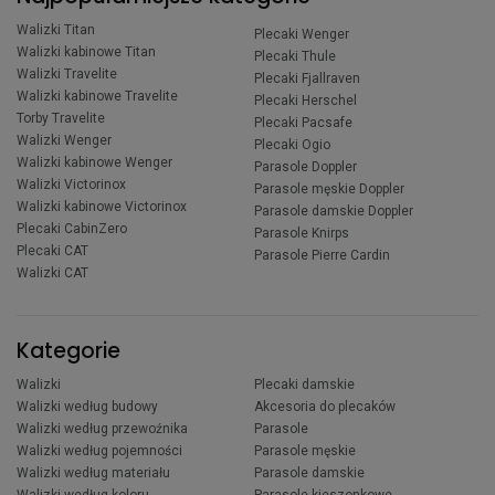
Walizki Titan
Plecaki Wenger
Walizki kabinowe Titan
Plecaki Thule
Walizki Travelite
Plecaki Fjallraven
Walizki kabinowe Travelite
Plecaki Herschel
Torby Travelite
Plecaki Pacsafe
Walizki Wenger
Plecaki Ogio
Walizki kabinowe Wenger
Parasole Doppler
Walizki Victorinox
Parasole męskie Doppler
Walizki kabinowe Victorinox
Parasole damskie Doppler
Plecaki CabinZero
Parasole Knirps
Plecaki CAT
Parasole Pierre Cardin
Walizki CAT
Kategorie
Walizki
Plecaki damskie
Walizki według budowy
Akcesoria do plecaków
Walizki według przewoźnika
Parasole
Walizki według pojemności
Parasole męskie
Walizki według materiału
Parasole damskie