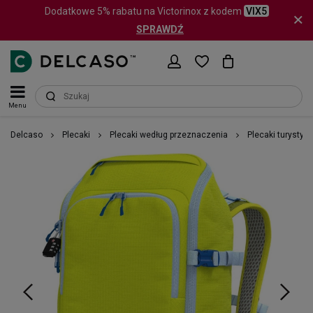
Dodatkowe 5% rabatu na Victorinox z kodem
VIX5
SPRAWDŹ
Menu
Delcaso
Plecaki
Plecaki według przeznaczenia
Plecaki turystyc