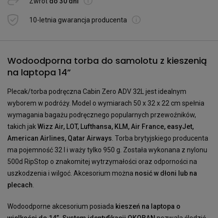
Zwrot
do 30 dni
10-letnia gwarancja producenta
Wodoodporna torba do samolotu z kieszenią
na laptopa 14”
Plecak/torba podręczna Cabin Zero ADV 32L jest idealnym
wyborem w podróży. Model o wymiarach 50 x 32 x 22 cm spełnia
wymagania bagażu podręcznego popularnych przewoźników,
takich jak
Wizz Air, LOT, Lufthansa, KLM, Air France, easyJet,
American Airlines, Qatar Airways
. Torba brytyjskiego producenta
ma pojemność 32 l i waży tylko 950 g. Została wykonana z nylonu
500d RipStop o znakomitej wytrzymałości oraz odporności na
uszkodzenia i wilgoć. Akcesorium można
nosić w dłoni lub na
plecach
.
Wodoodporne akcesorium posiada
kieszeń na laptopa o
wielkości do 14”. System identyfikacji OKOBAN
pozwala śledzić