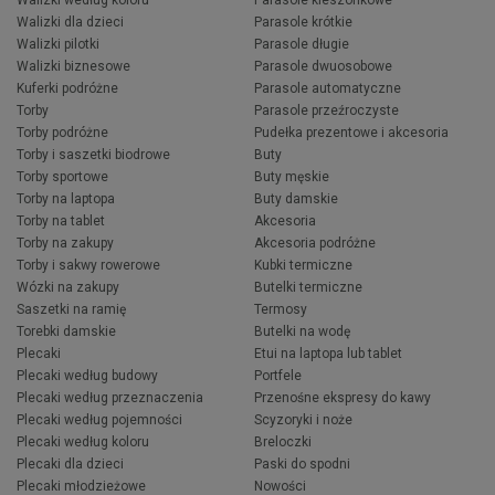
Walizki według koloru
Parasole kieszonkowe
Walizki dla dzieci
Parasole krótkie
Walizki pilotki
Parasole długie
Walizki biznesowe
Parasole dwuosobowe
Kuferki podróżne
Parasole automatyczne
Torby
Parasole przeźroczyste
Torby podróżne
Pudełka prezentowe i akcesoria
Torby i saszetki biodrowe
Buty
Torby sportowe
Buty męskie
Torby na laptopa
Buty damskie
Torby na tablet
Akcesoria
Torby na zakupy
Akcesoria podróżne
Torby i sakwy rowerowe
Kubki termiczne
Wózki na zakupy
Butelki termiczne
Saszetki na ramię
Termosy
Torebki damskie
Butelki na wodę
Plecaki
Etui na laptopa lub tablet
Plecaki według budowy
Portfele
Plecaki według przeznaczenia
Przenośne ekspresy do kawy
Plecaki według pojemności
Scyzoryki i noże
Plecaki według koloru
Breloczki
Plecaki dla dzieci
Paski do spodni
Plecaki młodzieżowe
Nowości