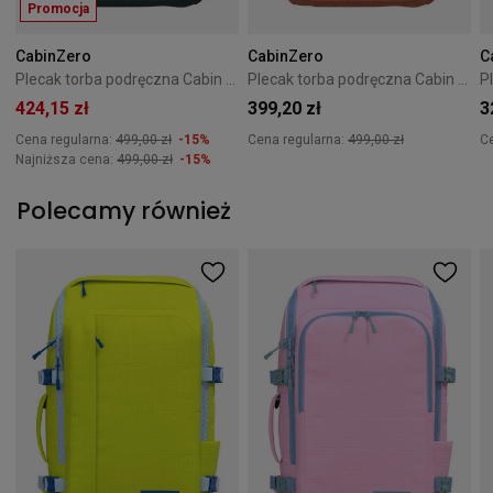
Promocja
CabinZero
CabinZero
C
Plecak torba podręczna Cabin Zero ADV 42L zielony
Plecak torba podręczna Cabin Zero ADV 42L pomarańczowy
424,15 zł
399,20 zł
3
Cena regularna:
499,00 zł
-15%
Cena regularna:
499,00 zł
C
Najniższa cena:
499,00 zł
-15%
Polecamy również