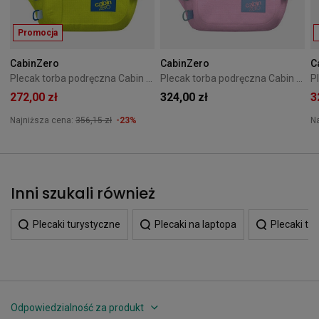
Promocja
CabinZero
CabinZero
C
Plecak torba podręczna Cabin Zero ADV 32L Mojito Lime
Plecak torba podręczna Cabin Zero ADV Pro 32L Sakura
272,00 zł
324,00 zł
3
Najniższa cena:
356,15 zł
-23%
N
Inni szukali również
Plecaki turystyczne
Plecaki na laptopa
Plecaki tu
Odpowiedzialność za produkt