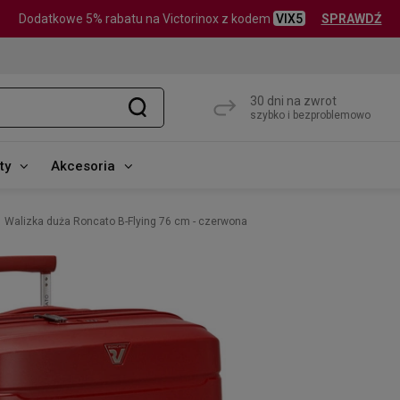
Dodatkowe 5% rabatu na Victorinox z kodem
VIX5
SPRAWDŹ
30 dni na zwrot
szybko i bezproblemowo
ty
Akcesoria
Walizka duża Roncato B-Flying 76 cm - czerwona