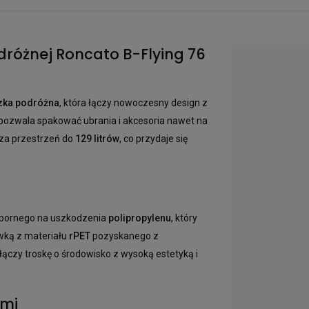
dróżnej Roncato B-Flying 76
zka podróżna
, która łączy nowoczesny design z
pozwala spakować ubrania i akcesoria nawet na
sza przestrzeń do
129 litrów
, co przydaje się
odpornego na uszkodzenia
polipropylenu
, który
wką z materiału
rPET
pozyskanego z
ączy troskę o środowisko z wysoką estetyką i
ami