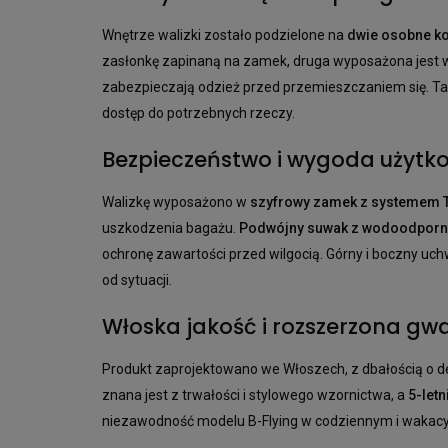
Wnętrze walizki zostało podzielone na
dwie osobne k
zasłonkę zapinaną na zamek, druga wyposażona jest
zabezpieczają odzież przed przemieszczaniem się. Tak
dostęp do potrzebnych rzeczy.
Bezpieczeństwo i wygoda użytk
Walizkę wyposażono w
szyfrowy zamek z systemem 
uszkodzenia bagażu.
Podwójny suwak z wodoodpor
ochronę zawartości przed wilgocią. Górny i boczny uchw
od sytuacji.
Włoska jakość i rozszerzona gw
Produkt zaprojektowano we Włoszech, z dbałością o d
znana jest z trwałości i stylowego wzornictwa, a
5-let
niezawodność modelu B-Flying w codziennym i wakac