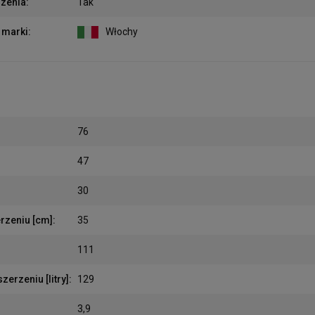
rzenia
:
Tak
 marki
:
Włochy
76
47
30
rzeniu [cm]
:
35
111
erzeniu [litry]
:
129
3,9