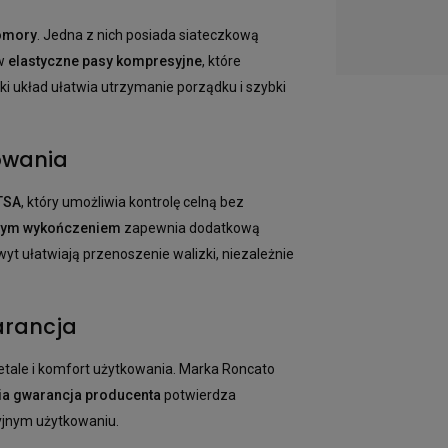
omory
. Jedna z nich posiada siateczkową
 w
elastyczne pasy kompresyjne
, które
i układ ułatwia utrzymanie porządku i szybki
owania
TSA
, który umożliwia kontrolę celną bez
nym wykończeniem
zapewnia dodatkową
yt ułatwiają przenoszenie walizki, niezależnie
arancja
etale i komfort użytkowania. Marka Roncato
nia gwarancja producenta
potwierdza
yjnym użytkowaniu.