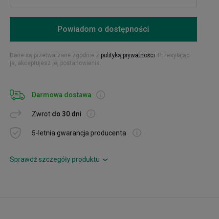
Powiadom o dostępności
Dane są przetwarzane zgodnie z
polityką prywatności
. Przesyłając
je, akceptujesz jej postanowienia.
Darmowa dostawa
Zwrot
do 30 dni
5-letnia gwarancja producenta
Sprawdź szczegóły produktu
›