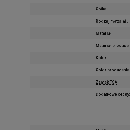
Kółka
:
Rodzaj materiału
:
Materiał
:
Materiał produce
Kolor
:
Kolor producenta
Zamek TSA
:
Dodatkowe cechy