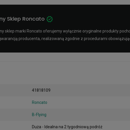
ny Sklep Roncato
y sklep marki Roncato oferujemy wyłącznie oryginalne produkty pochod
ą gwarancją producenta, realizowaną zgodnie z procedurami obowiązuj
41818109
Roncato
B-Flying
Duża - Idealna na 2 tygodniową podróż