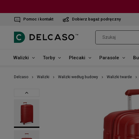
Pomoc i kontakt
Dobierz bagaż podręczny
Walizki
Torby
Plecaki
Parasole
Bu
Delcaso
Walizki
Walizki według budowy
Walizki twarde