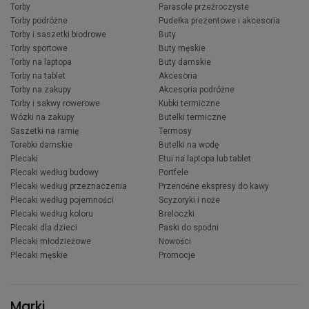
Torby
Parasole przeźroczyste
Torby podróżne
Pudełka prezentowe i akcesoria
Torby i saszetki biodrowe
Buty
Torby sportowe
Buty męskie
Torby na laptopa
Buty damskie
Torby na tablet
Akcesoria
Torby na zakupy
Akcesoria podróżne
Torby i sakwy rowerowe
Kubki termiczne
Wózki na zakupy
Butelki termiczne
Saszetki na ramię
Termosy
Torebki damskie
Butelki na wodę
Plecaki
Etui na laptopa lub tablet
Plecaki według budowy
Portfele
Plecaki według przeznaczenia
Przenośne ekspresy do kawy
Plecaki według pojemności
Scyzoryki i noże
Plecaki według koloru
Breloczki
Plecaki dla dzieci
Paski do spodni
Plecaki młodzieżowe
Nowości
Plecaki męskie
Promocje
Marki