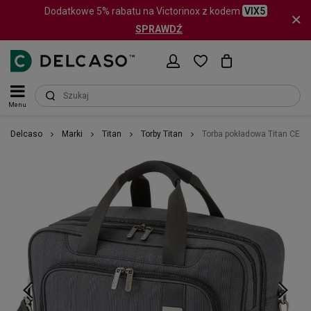
Dodatkowe 5% rabatu na Victorinox z kodem
VIX5
SPRAWDŹ
Menu
Delcaso
Marki
Titan
Torby Titan
Torba pokładowa Titan CEO 