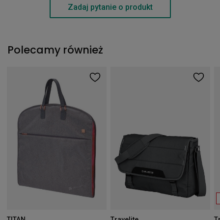
Zadaj pytanie o produkt
Polecamy również
TITAN
Travelite
T