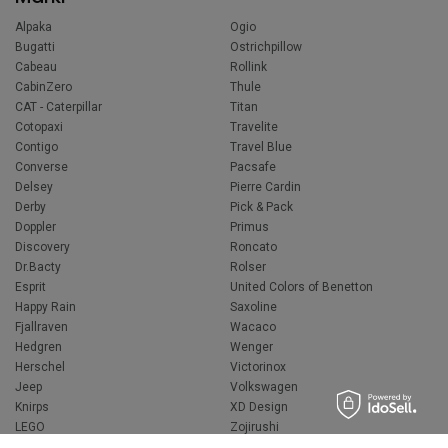
Alpaka
Ogio
Bugatti
Ostrichpillow
Cabeau
Rollink
CabinZero
Thule
CAT - Caterpillar
Titan
Cotopaxi
Travelite
Contigo
Travel Blue
Converse
Pacsafe
Delsey
Pierre Cardin
Derby
Pick & Pack
Doppler
Primus
Discovery
Roncato
Dr.Bacty
Rolser
Esprit
United Colors of Benetton
Happy Rain
Saxoline
Fjallraven
Wacaco
Hedgren
Wenger
Herschel
Victorinox
Jeep
Volkswagen
Knirps
XD Design
LEGO
Zojirushi
Muitomas
FLYNKA