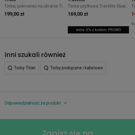
Torba, pokrowiec na ubrania Titan Barbara szara
Torba użytkowa Travelite Skaii 15L Antracytowa
199,00 zł
169,00 zł
1
N
extra -5% z kodem: PROMO
Inni szukali również
Torby Titan
Torby podręczne i kabinowe
Odpowiedzialność za produkt
Zapisz się na