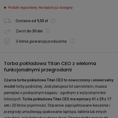
Produkt wyprzedany. Nie będzie już dostępny
Dostawa
od 9,50 zł
Zwrot
do 30 dni
3-letnia gwarancja producenta
Torba pokładowa Titan CEO z wieloma
funkcjonalnymi przegrodami
Czarna torba pokładowa Titan CEO to nowoczesny i uniwersalny
model
torby podróżnej. Jeśli planujesz lot samolotem, musisz
pamiętać o podręcznym bagażu - zgodnym z wytycznymi linii
lotniczych.
Torba pokładowa Titan CEO ma wymiary 41 x 29 x 17
cm
i 20 litrów pojemności. Starannie zaprojektowane kieszenie i
przegrody umożliwiają spakowanie laptopa, tableta lub innych
urządzeń, przydatnych podczas drogi.
Czarna torba pasuje do