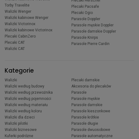
Plecaki Herschel
Torby Travelite
Plecaki Pacsafe
Walizki Wenger
Plecaki Ogio
Walizki kabinowe Wenger
Parasole Doppler
Walizki Victorinox
Parasole męskie Doppler
Walizki kabinowe Victorinox
Parasole damskie Doppler
Plecaki CabinZero
Parasole Knirps
Plecaki CAT
Parasole Pierre Cardin
Walizki CAT
Kategorie
Walizki
Plecaki damskie
Walizki według budowy
Akcesoria do plecaków
Walizki według przewoźnika
Parasole
Walizki według pojemności
Parasole męskie
Walizki według materiału
Parasole damskie
Walizki według koloru
Parasole kieszonkowe
Walizki dla dzieci
Parasole krótkie
Walizki pilotki
Parasole długie
Walizki biznesowe
Parasole dwuosobowe
Kuferki podróżne
Parasole automatyczne