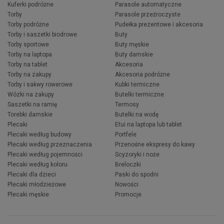
Kuferki podróżne
Parasole automatyczne
Torby
Parasole przeźroczyste
Torby podróżne
Pudełka prezentowe i akcesoria
Torby i saszetki biodrowe
Buty
Torby sportowe
Buty męskie
Torby na laptopa
Buty damskie
Torby na tablet
Akcesoria
Torby na zakupy
Akcesoria podróżne
Torby i sakwy rowerowe
Kubki termiczne
Wózki na zakupy
Butelki termiczne
Saszetki na ramię
Termosy
Torebki damskie
Butelki na wodę
Plecaki
Etui na laptopa lub tablet
Plecaki według budowy
Portfele
Plecaki według przeznaczenia
Przenośne ekspresy do kawy
Plecaki według pojemności
Scyzoryki i noże
Plecaki według koloru
Breloczki
Plecaki dla dzieci
Paski do spodni
Plecaki młodzieżowe
Nowości
Plecaki męskie
Promocje