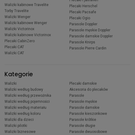
Plecaki Fjallraven
Walizki kabinowe Travelite
Plecaki Herschel
Torby Travelite
Plecaki Pacsafe
Walizki Wenger
Plecaki Ogio
Walizki kabinowe Wenger
Parasole Doppler
Walizki Victorinox
Parasole męskie Doppler
Walizki kabinowe Victorinox
Parasole damskie Doppler
Plecaki CabinZero
Parasole Knirps
Plecaki CAT
Parasole Pierre Cardin
Walizki CAT
Kategorie
Walizki
Plecaki damskie
Walizki według budowy
Akcesoria do plecaków
Walizki według przewoźnika
Parasole
Walizki według pojemności
Parasole męskie
Walizki według materiału
Parasole damskie
Walizki według koloru
Parasole kieszonkowe
Walizki dla dzieci
Parasole krótkie
Walizki pilotki
Parasole długie
Walizki biznesowe
Parasole dwuosobowe