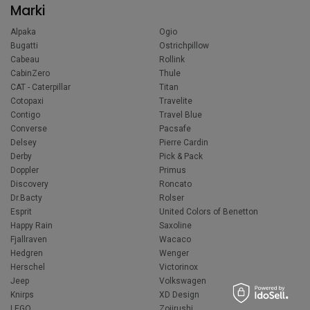
Marki
Alpaka
Ogio
Bugatti
Ostrichpillow
Cabeau
Rollink
CabinZero
Thule
CAT - Caterpillar
Titan
Cotopaxi
Travelite
Contigo
Travel Blue
Converse
Pacsafe
Delsey
Pierre Cardin
Derby
Pick & Pack
Doppler
Primus
Discovery
Roncato
Dr.Bacty
Rolser
Esprit
United Colors of Benetton
Happy Rain
Saxoline
Fjallraven
Wacaco
Hedgren
Wenger
Herschel
Victorinox
Jeep
Volkswagen
Knirps
XD Design
LEGO
Zojirushi