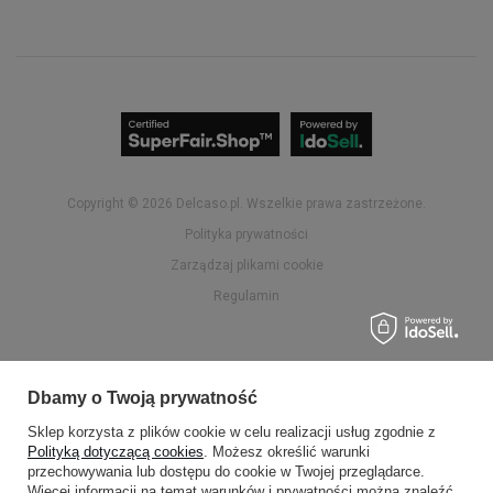
Copyright © 2026
delcaso.pl
. Wszelkie prawa zastrzeżone.
Polityka prywatności
Zarządzaj plikami cookie
Regulamin
Dbamy o Twoją prywatność
Sklep korzysta z plików cookie w celu realizacji usług zgodnie z
Polityką dotyczącą cookies
. Możesz określić warunki
przechowywania lub dostępu do cookie w Twojej przeglądarce.
Więcej informacji na temat warunków i prywatności można znaleźć