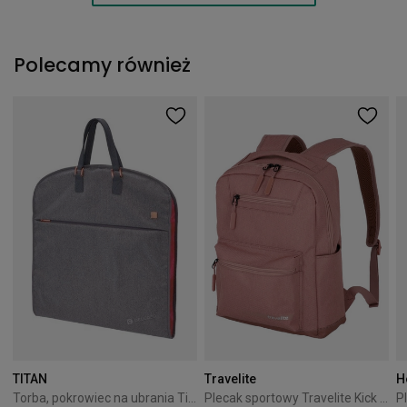
Polecamy również
TITAN
Travelite
H
Torba, pokrowiec na ubrania Titan Barbara szara
Plecak sportowy Travelite Kick Off M różany