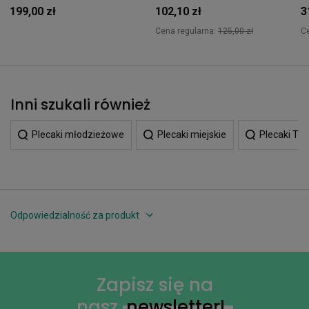
199,00 zł
102,10 zł
3
Cena regularna:
125,00 zł
C
Inni szukali również
Plecaki młodzieżowe
Plecaki miejskie
Plecaki Tit
Odpowiedzialność za produkt
Zapisz się na
nasz
newsletter!