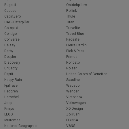
Bugatti
Ostrichpillow
Cabeau
Rollink
CabinZero
Thule
CAT - Caterpillar
Titan
Cotopaxi
Travelite
Contigo
Travel Blue
Converse
Pacsafe
Delsey
Pierre Cardin
Derby
Pick & Pack
Doppler
Primus
Discovery
Roncato
Dr.Bacty
Rolser
Esprit
United Colors of Benetton
Happy Rain
Saxoline
Fjallraven
Wacaco
Hedgren
Wenger
Herschel
Victorinox
Jeep
Volkswagen
Knirps
XD Design
LEGO
Zojirushi
Muitomas
FLYNKA
National Geographic
VANS