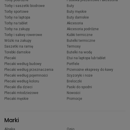
Torby podróżne
Pudełka prezentowe i akcesoria
Torby i saszetki biodrowe
Buty
Torby sportowe
Buty męskie
Torby na laptopa
Buty damskie
Torby na tablet
Akcesoria
Torby na zakupy
Akcesoria podróżne
Torby i sakwy rowerowe
Kubki termiczne
Wózki na zakupy
Butelki termiczne
Saszetki na ramię
Termosy
Torebki damskie
Butelki na wodę
Plecaki
Etui na laptopa lub tablet
Plecaki według budowy
Portfele
Plecaki według przeznaczenia
Przenośne ekspresy do kawy
Plecaki według pojemności
Scyzoryki i noże
Plecaki według koloru
Breloczki
Plecaki dla dzieci
Paski do spodni
Plecaki młodzieżowe
Nowości
Plecaki męskie
Promocje
Marki
Alpaka
Ogio