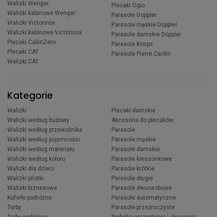
Walizki Wenger
Plecaki Ogio
Walizki kabinowe Wenger
Parasole Doppler
Walizki Victorinox
Parasole męskie Doppler
Walizki kabinowe Victorinox
Parasole damskie Doppler
Plecaki CabinZero
Parasole Knirps
Plecaki CAT
Parasole Pierre Cardin
Walizki CAT
Kategorie
Walizki
Plecaki damskie
Walizki według budowy
Akcesoria do plecaków
Walizki według przewoźnika
Parasole
Walizki według pojemności
Parasole męskie
Walizki według materiału
Parasole damskie
Walizki według koloru
Parasole kieszonkowe
Walizki dla dzieci
Parasole krótkie
Walizki pilotki
Parasole długie
Walizki biznesowe
Parasole dwuosobowe
Kuferki podróżne
Parasole automatyczne
Torby
Parasole przeźroczyste