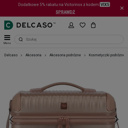
Dodatkowe 5% rabatu na Victorinox z kodem
VIX5
SPRAWDŹ
Menu
Delcaso
Akcesoria
Akcesoria podróżne
Kosmetyczki podróżne