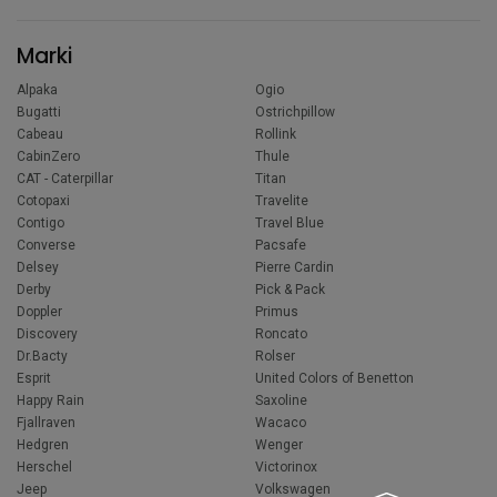
Marki
Alpaka
Ogio
Bugatti
Ostrichpillow
Cabeau
Rollink
CabinZero
Thule
CAT - Caterpillar
Titan
Cotopaxi
Travelite
Contigo
Travel Blue
Converse
Pacsafe
Delsey
Pierre Cardin
Derby
Pick & Pack
Doppler
Primus
Discovery
Roncato
Dr.Bacty
Rolser
Esprit
United Colors of Benetton
Happy Rain
Saxoline
Fjallraven
Wacaco
Hedgren
Wenger
Herschel
Victorinox
Jeep
Volkswagen