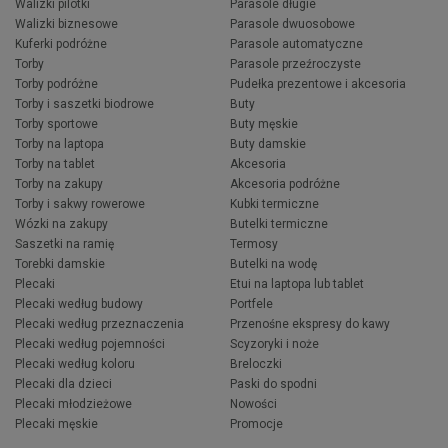
Walizki pilotki
Parasole długie
Walizki biznesowe
Parasole dwuosobowe
Kuferki podróżne
Parasole automatyczne
Torby
Parasole przeźroczyste
Torby podróżne
Pudełka prezentowe i akcesoria
Torby i saszetki biodrowe
Buty
Torby sportowe
Buty męskie
Torby na laptopa
Buty damskie
Torby na tablet
Akcesoria
Torby na zakupy
Akcesoria podróżne
Torby i sakwy rowerowe
Kubki termiczne
Wózki na zakupy
Butelki termiczne
Saszetki na ramię
Termosy
Torebki damskie
Butelki na wodę
Plecaki
Etui na laptopa lub tablet
Plecaki według budowy
Portfele
Plecaki według przeznaczenia
Przenośne ekspresy do kawy
Plecaki według pojemności
Scyzoryki i noże
Plecaki według koloru
Breloczki
Plecaki dla dzieci
Paski do spodni
Plecaki młodzieżowe
Nowości
Plecaki męskie
Promocje