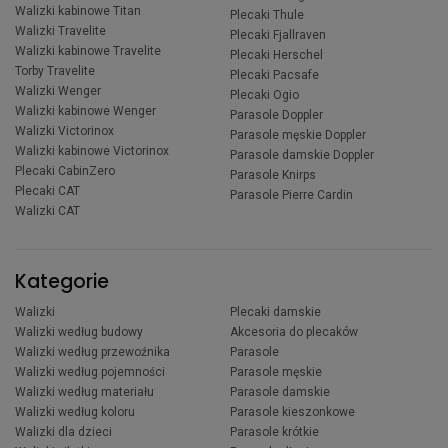
Walizki kabinowe Titan
Plecaki Thule
Walizki Travelite
Plecaki Fjallraven
Walizki kabinowe Travelite
Plecaki Herschel
Torby Travelite
Plecaki Pacsafe
Walizki Wenger
Plecaki Ogio
Walizki kabinowe Wenger
Parasole Doppler
Walizki Victorinox
Parasole męskie Doppler
Walizki kabinowe Victorinox
Parasole damskie Doppler
Plecaki CabinZero
Parasole Knirps
Plecaki CAT
Parasole Pierre Cardin
Walizki CAT
Kategorie
Walizki
Plecaki damskie
Walizki według budowy
Akcesoria do plecaków
Walizki według przewoźnika
Parasole
Walizki według pojemności
Parasole męskie
Walizki według materiału
Parasole damskie
Walizki według koloru
Parasole kieszonkowe
Walizki dla dzieci
Parasole krótkie