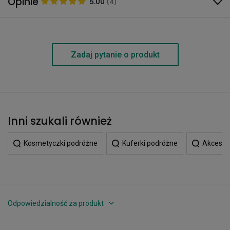
Opinie
5.00
(4)
Zadaj pytanie o produkt
Inni szukali również
Kosmetyczki podróżne
Kuferki podróżne
Akcesori
Odpowiedzialność za produkt