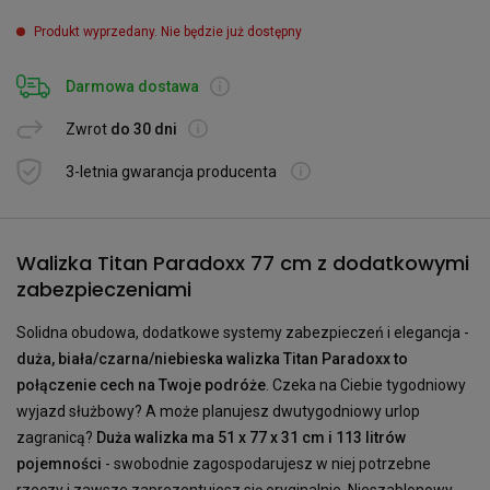
Produkt wyprzedany. Nie będzie już dostępny
Darmowa dostawa
Zwrot
do 30 dni
3-letnia gwarancja producenta
Walizka Titan Paradoxx 77 cm z dodatkowymi
zabezpieczeniami
Solidna obudowa, dodatkowe systemy zabezpieczeń i elegancja -
duża, biała/czarna/niebieska walizka Titan Paradoxx to
połączenie cech na Twoje podróże
. Czeka na Ciebie tygodniowy
wyjazd służbowy? A może planujesz dwutygodniowy urlop
zagranicą?
Duża walizka ma 51 x 77 x 31 cm i 113 litrów
pojemności
- swobodnie zagospodarujesz w niej potrzebne
rzeczy i zawsze zaprezentujesz się oryginalnie. Nieszablonowy