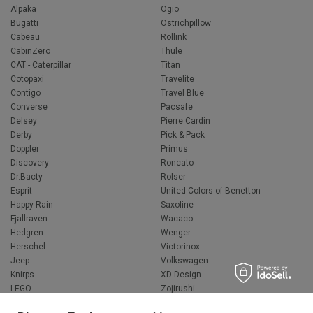
Alpaka
Ogio
Bugatti
Ostrichpillow
Cabeau
Rollink
CabinZero
Thule
CAT - Caterpillar
Titan
Cotopaxi
Travelite
Contigo
Travel Blue
Converse
Pacsafe
Delsey
Pierre Cardin
Derby
Pick & Pack
Doppler
Primus
Discovery
Roncato
Dr.Bacty
Rolser
Esprit
United Colors of Benetton
Happy Rain
Saxoline
Fjallraven
Wacaco
Hedgren
Wenger
Herschel
Victorinox
Jeep
Volkswagen
Knirps
XD Design
LEGO
Zojirushi
Muitomas
FLYNKA