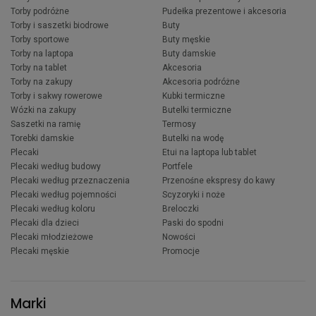
Torby podróżne
Pudełka prezentowe i akcesoria
Torby i saszetki biodrowe
Buty
Torby sportowe
Buty męskie
Torby na laptopa
Buty damskie
Torby na tablet
Akcesoria
Torby na zakupy
Akcesoria podróżne
Torby i sakwy rowerowe
Kubki termiczne
Wózki na zakupy
Butelki termiczne
Saszetki na ramię
Termosy
Torebki damskie
Butelki na wodę
Plecaki
Etui na laptopa lub tablet
Plecaki według budowy
Portfele
Plecaki według przeznaczenia
Przenośne ekspresy do kawy
Plecaki według pojemności
Scyzoryki i noże
Plecaki według koloru
Breloczki
Plecaki dla dzieci
Paski do spodni
Plecaki młodzieżowe
Nowości
Plecaki męskie
Promocje
Marki