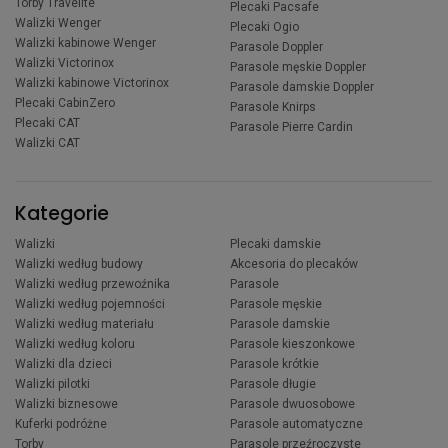
Torby Travelite
Plecaki Pacsafe
Walizki Wenger
Plecaki Ogio
Walizki kabinowe Wenger
Parasole Doppler
Walizki Victorinox
Parasole męskie Doppler
Walizki kabinowe Victorinox
Parasole damskie Doppler
Plecaki CabinZero
Parasole Knirps
Plecaki CAT
Parasole Pierre Cardin
Walizki CAT
Kategorie
Walizki
Plecaki damskie
Walizki według budowy
Akcesoria do plecaków
Walizki według przewoźnika
Parasole
Walizki według pojemności
Parasole męskie
Walizki według materiału
Parasole damskie
Walizki według koloru
Parasole kieszonkowe
Walizki dla dzieci
Parasole krótkie
Walizki pilotki
Parasole długie
Walizki biznesowe
Parasole dwuosobowe
Kuferki podróżne
Parasole automatyczne
Torby
Parasole przeźroczyste